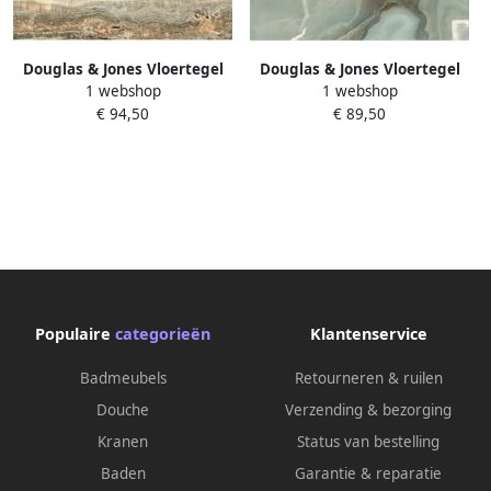
Douglas & Jones Vloertegel
Douglas & Jones Vloertegel
1 webshop
1 webshop
Magnum 60x120 cm
Magnum 60x120 cm
€ 94,50
€ 89,50
Gerectificeerd Caramel Glans
Marmerlook Gerectificeerd 6
mm Gepolijst Jade
Populaire
categorieën
Klantenservice
Badmeubels
Retourneren & ruilen
Douche
Verzending & bezorging
Kranen
Status van bestelling
Baden
Garantie & reparatie