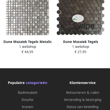
Dune Mozaiek Tegels Metalic
Dune Mozaiek Tegels
1 webshop
1 webshop
Silver 30.1x30.1 cm Zilver
Reflections Hexagon 29x30.5
€ 44,95
€ 27,95
cm Gunmetal
Populaire
categorieën
Klantenservice
Badmeubels
Retourneren & ruilen
Douche
Verzending & bezorging
Kranen
Status van bestelling