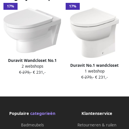
17%
17%
Duravit Wandcloset No.1
Duravit No.1 wandcloset
2 webshops
Diepspoel Rimless
1 webshop
65x36.5x41.5cm geschikt
€ 279,-
€ 231,-
36.5x54x35 cm Wit
€ 279,-
€ 231,-
voor combinaties Wit+
25120900002
Populaire
categorieën
Klantenservice
Badmeubels
Retourneren & ruilen