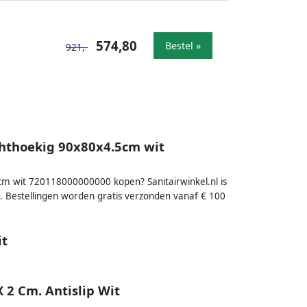
574,80
Bestel »
921,-
echthoekig 90x80x4.5cm wit
5cm wit 720118000000000 kopen? Sanitairwinkel.nl is
. Bestellingen worden gratis verzonden vanaf € 100
it
 2 Cm. Antislip Wit