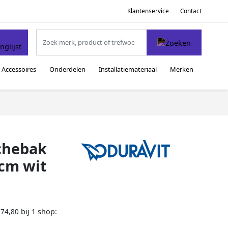
Klantenservice
Contact
Accessoires
Onderdelen
Installatiemateriaal
Merken
uchebak
5cm wit
bij
shop:
574,80
1