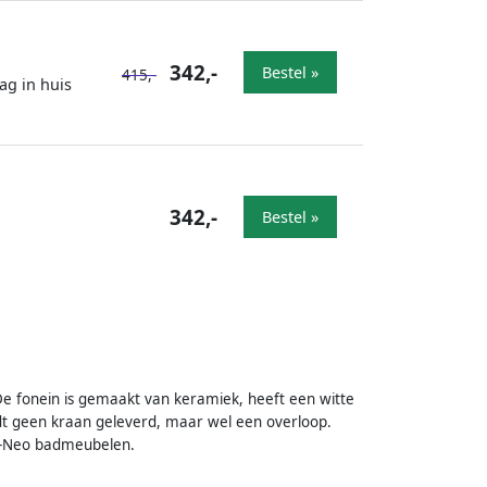
342,-
Bestel »
415,-
ag in huis
342,-
Bestel »
 De fonein is gemaakt van keramiek, heeft een witte
dt geen kraan geleverd, maar wel een overloop.
 D-Neo badmeubelen.