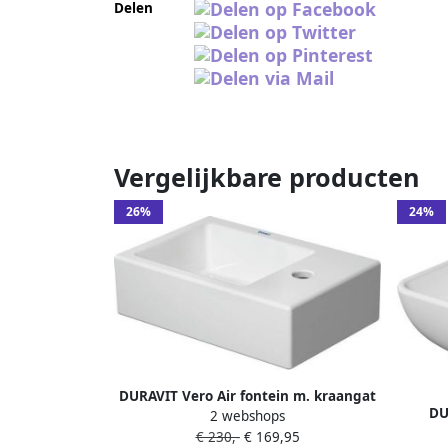
Delen
Vergelijkbare producten
26%
24%
DURAVIT Vero Air fontein m. kraangat
DU
2 webshops
rechts z. overloop 38x25cm incl.
kraan
€ 230,-
€ 169,95
bevestiging wit 0724380000