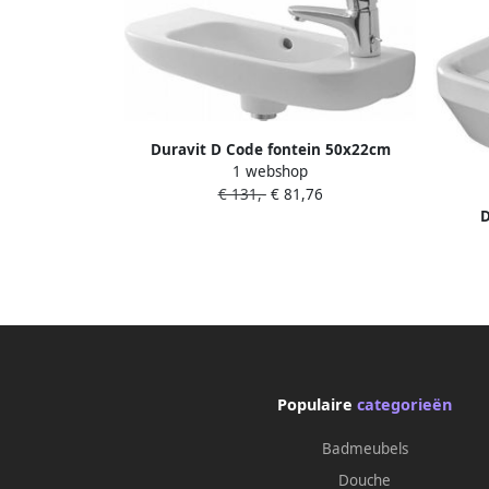
Duravit D Code fontein 50x22cm
1 webshop
inclusief kraangat rechts wit
€ 131,-
€ 81,76
07065000082
D
360
Populaire
categorieën
Badmeubels
Douche