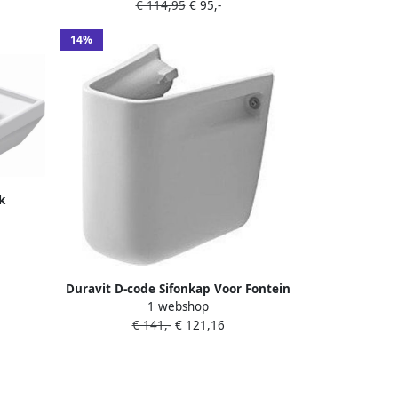
€ 114,95
€ 95,-
Keramiek Wit 0738450041
14%
k
ngat
450070
Duravit D-code Sifonkap Voor Fontein
1 webshop
45 Cm. 07054500002 Wit
€ 141,-
€ 121,16