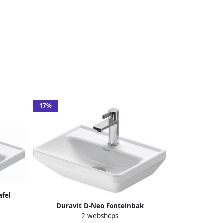
17%
fel
Duravit D-Neo Fonteinbak
thoek
2 webshops
45x33.5x13cm 1 kraangat rechthoek
7