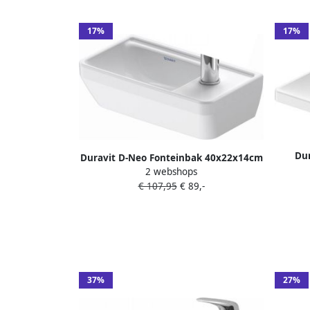
17%
17%
Du
Duravit D-Neo Fonteinbak 40x22x14cm
60x44
2 webshops
1 kraangat rechthoek Keramiek Wit
€ 107,95
€ 89,-
0739400041
37%
27%