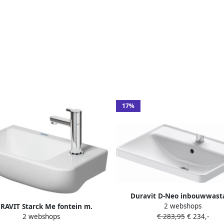
17%
Duravit D-Neo inbouwwasta
2 webshops
RAVIT Starck Me fontein m.
60x44x17cm 1 kraangat rech
2 webshops
€ 283,95
€ 234,-
gat rechts z. overloop 40x22cm
Keramiek Wit 035760002