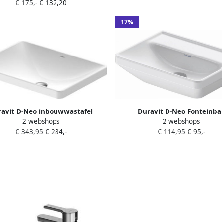
€ 175,-
€ 132,20
wit 0717400000
17%
ravit D-Neo inbouwwastafel
Duravit D-Neo Fonteinba
2 webshops
2 webshops
x14.5cm 1 kraangat rechthoek
45x33.5x13cm zonder kraa
€ 343,95
€ 284,-
€ 114,95
€ 95,-
Keramiek Wit 0358600079
rechthoek Keramiek Wit 0738