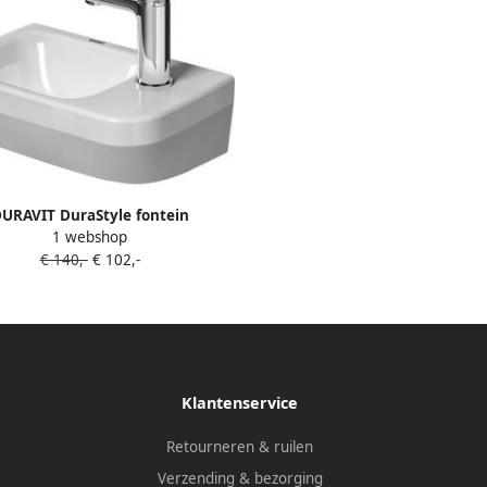
URAVIT DuraStyle fontein
1 webshop
x220mm zonder overloop met
€ 140,-
€ 102,-
kraangaat rechts
Klantenservice
Retourneren & ruilen
Verzending & bezorging