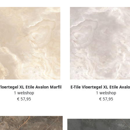
Vloertegel XL Etile Avalon Marfil
E-Tile Vloertegel XL Etile Aval
1 webshop
1 webshop
Gepolijst 120x120 cm
Gepolijst 120x120 cm (1.44m
€ 57,95
€ 57,95
Tegel)