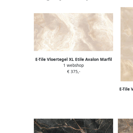
E-Tile Vloertegel XL Etile Avalon Marfil
1 webshop
Gepolijst 120x260 cm (3.12m² per
€ 375,-
Tegel)
E-Tile 