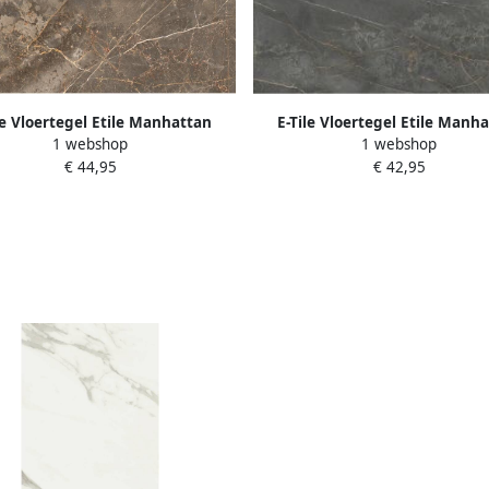
le Vloertegel Etile Manhattan
E-Tile Vloertegel Etile Manh
1 webshop
1 webshop
60x120 cm Pulido Earth
60x120 cm Natural Dark
€ 44,95
€ 42,95