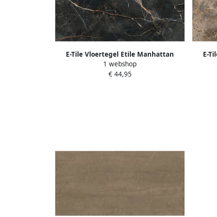
E-Tile Vloertegel Etile Manhattan
E-Ti
1 webshop
60x120 cm Pulido Midnight
€ 44,95