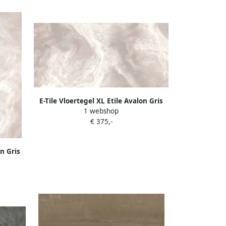
E-Tile Vloertegel XL Etile Avalon Gris
1 webshop
Gepolijst 120x260 cm (3.12m² per
€ 375,-
Tegel)
on Gris
² per