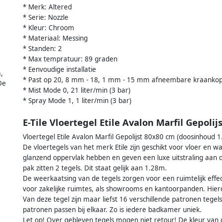
* Merk: Altered
* Serie: Nozzle
* Kleur: Chroom
* Materiaal: Messing
* Standen: 2
* Max tempratuur: 89 graden
* Eenvoudige installatie
,
* Past op 20, 8 mm - 18, 1 mm - 15 mm afneembare kraanko
De
* Mist Mode 0, 21 liter/min (3 bar)
* Spray Mode 1, 1 liter/min (3 bar)
E-Tile Vloertegel Etile Avalon Marfil Gepoli
Vloertegel Etile Avalon Marfil Gepolijst 80x80 cm (doosinhoud 
De vloertegels van het merk Etile zijn geschikt voor vloer en wa
glanzend oppervlak hebben en geven een luxe uitstraling aan d
pak zitten 2 tegels. Dit staat gelijk aan 1.28m.
De weerkaatsing van de tegels zorgen voor een ruimtelijk effec
voor zakelijke ruimtes, als showrooms en kantoorpanden. Hierdoo
Van deze tegel zijn maar liefst 16 verschillende patronen tegel
patronen passen bij elkaar. Zo is iedere badkamer uniek.
Let op! Over gebleven tegels mogen niet retour! De kleur van de