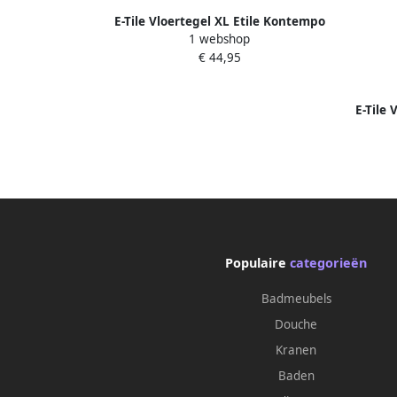
E-Tile Vloertegel XL Etile Kontempo
1 webshop
Cinnamon Glans 60x120 cm
€ 44,95
E-Tile 
Populaire
categorieën
Badmeubels
Douche
Kranen
Baden