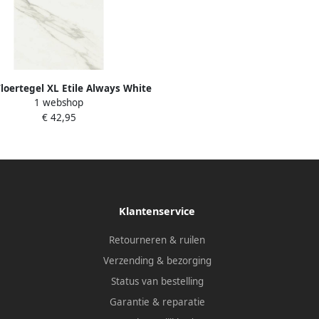
Vloertegel XL Etile Always White
1 webshop
Natural Mat 60x120 cm
€ 42,95
Klantenservice
Retourneren & ruilen
Verzending & bezorging
Status van bestelling
Garantie & reparatie