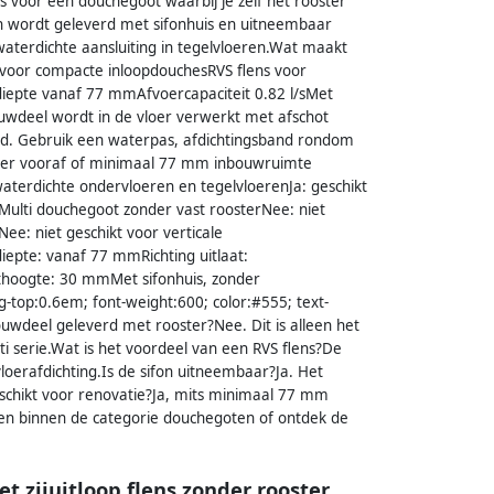
s voor een douchegoot waarbij je zelf het rooster
en wordt geleverd met sifonhuis en uitneembaar
 waterdichte aansluiting in tegelvloeren.Wat maakt
 voor compacte inloopdouchesRVS flens voor
iepte vanaf 77 mmAfvoercapaciteit 0.82 l/sMet
uwdeel wordt in de vloer verwerkt met afschot
ind. Gebruik een waterpas, afdichtingsband rondom
oleer vooraf of minimaal 77 mm inbouwruimte
waterdichte ondervloeren en tegelvloerenJa: geschikt
n Multi douchegoot zonder vast roosterNee: niet
Nee: niet geschikt voor verticale
pte: vanaf 77 mmRichting uitlaat:
othoogte: 30 mmMet sifonhuis, zonder
-top:0.6em; font-weight:600; color:#555; text-
uwdeel geleverd met rooster?Nee. Dit is alleen het
ti serie.Wat is het voordeel van een RVS flens?De
loerafdichting.Is de sifon uitneembaar?Ja. Het
eschikt voor renovatie?Ja, mits minimaal 77 mm
gen binnen de categorie douchegoten of ontdek de
 zijuitloop flens zonder rooster