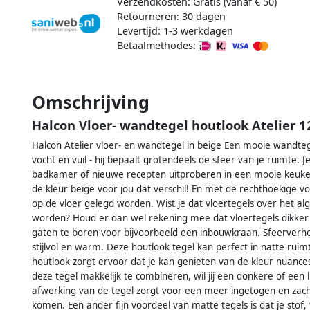
Verzendkosten: Gratis (vanaf € 50)
Retourneren: 30 dagen
Levertijd: 1-3 werkdagen
Betaalmethodes:
Omschrijving
Halcon Vloer- wandtegel houtlook Atelier 
Halcon Atelier vloer- en wandtegel in beige Een mooie wandt
vocht en vuil - hij bepaalt grotendeels de sfeer van je ruimte. 
badkamer of nieuwe recepten uitproberen in een mooie keuke
de kleur beige voor jou dat verschil! En met de rechthoekige v
op de vloer gelegd worden. Wist je dat vloertegels over het 
worden? Houd er dan wel rekening mee dat vloertegels dikker e
gaten te boren voor bijvoorbeeld een inbouwkraan. Sfeerverh
stijlvol en warm. Deze houtlook tegel kan perfect in natte ruimt
houtlook zorgt ervoor dat je kan genieten van de kleur nuance
deze tegel makkelijk te combineren, wil jij een donkere of ee
afwerking van de tegel zorgt voor een meer ingetogen en zacht
komen. Een ander fijn voordeel van matte tegels is dat je sto