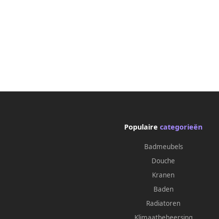
Populaire
categorieën
Badmeubels
Douche
Kranen
Baden
Radiatoren
Klimaatbeheersing