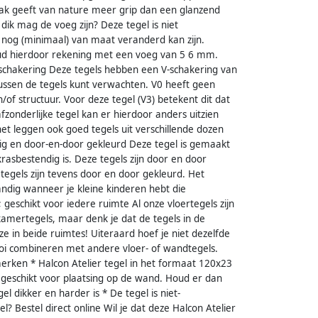
lak geeft van nature meer grip dan een glanzend
dik mag de voeg zijn? Deze tegel is niet
s nog (minimaal) van maat veranderd kan zijn.
Houd hierdoor rekening met een voeg van 5 6 mm.
chakering Deze tegels hebben een V-schakering van
tussen de tegels kunt verwachten. V0 heeft geen
n/of structuur. Voor deze tegel (V3) betekent dit dat
afzonderlijke tegel kan er hierdoor anders uitzien
 het leggen ook goed tegels uit verschillende dozen
dig en door-en-door gekleurd Deze tegel is gemaakt
krasbestendig is. Deze tegels zijn door en door
gels zijn tevens door en door gekleurd. Het
handig wanneer je kleine kinderen hebt die
 geschikt voor iedere ruimte Al onze vloertegels zijn
adkamertegels, maar denk je dat de tegels in de
e in beide ruimtes! Uiteraard hoef je niet dezelfde
oi combineren met andere vloer- of wandtegels.
erken * Halcon Atelier tegel in het formaat 120x23
k geschikt voor plaatsing op de wand. Houd er dan
l dikker en harder is * De tegel is niet-
? Bestel direct online Wil je dat deze Halcon Atelier