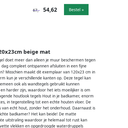
54,62
Bestel »
67,-
120x23cm beige mat
egel doet meer dan alleen je muur beschermen tegen
Je dag compleet ontspannen afsluiten in een fijne
n? Misschien maakt dit exemplaar van 120x23 cm in
orm kun je verschillende kanten op. Deze tegel kan
algemeen ook als wandtegels gebruikt kunnen
n harder zijn, waardoor het iets moeilijker is om
ogende houtlook tegels Hout in je badkamer, enorm
es, in tegenstelling tot een echte houten vloer. De
s van echt hout, zonder het onderhoud. Daarnaast is
n lichte badkamer? Het kan beide! De matte
e uitstraling waardoor je helemaal tot rust kan
f, vette vlekken en opgedroogde waterdruppels