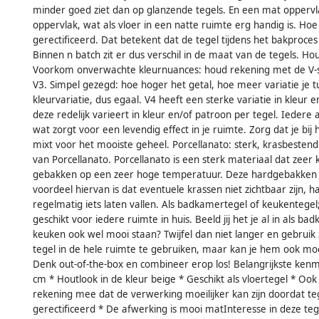
minder goed ziet dan op glanzende tegels. En een mat opperv
oppervlak, wat als vloer in een natte ruimte erg handig is. Hoe 
gerectificeerd. Dat betekent dat de tegel tijdens het bakproce
Binnen n batch zit er dus verschil in de maat van de tegels. 
Voorkom onverwachte kleurnuances: houd rekening met de V-s
V3. Simpel gezegd: hoe hoger het getal, hoe meer variatie je 
kleurvariatie, dus egaal. V4 heeft een sterke variatie in kleur e
deze redelijk varieert in kleur en/of patroon per tegel. Iedere 
wat zorgt voor een levendig effect in je ruimte. Zorg dat je bij
mixt voor het mooiste geheel. Porcellanato: sterk, krasbesten
van Porcellanato. Porcellanato is een sterk materiaal dat zeer 
gebakken op een zeer hoge temperatuur. Deze hardgebakken te
voordeel hiervan is dat eventuele krassen niet zichtbaar zijn, 
regelmatig iets laten vallen. Als badkamertegel of keukentegel;
geschikt voor iedere ruimte in huis. Beeld jij het je al in als b
keuken ook wel mooi staan? Twijfel dan niet langer en gebruik z
tegel in de hele ruimte te gebruiken, maar kan je hem ook mo
Denk out-of-the-box en combineer erop los! Belangrijkste kenm
cm * Houtlook in de kleur beige * Geschikt als vloertegel * Oo
rekening mee dat de verwerking moeilijker kan zijn doordat tege
gerectificeerd * De afwerking is mooi matInteresse in deze tegel