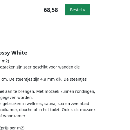
68,58
Bestel »
lossy White
r m2)
ozaeken zijn zeer geschikt voor wanden die
cm. De steentjes zijn 4.8 mm dik. De steentjes
 snel aan te brengen. Met mozaek kunnen rondingen,
rmgegeven worden.
te gebruiken in wellness, sauna, spa en zwembad
badkamer, douche of in het toilet. Ook is dit mozaiek
 of woonkamer.
(prijs per m2):