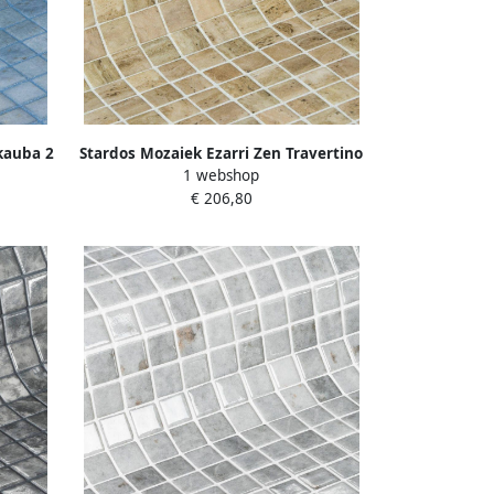
kauba 2
Stardos Mozaiek Ezarri Zen Travertino
1 webshop
2 5x2 5 cm
€ 206,80