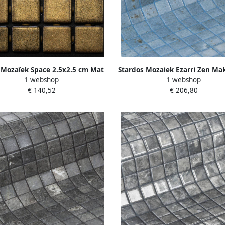
i Mozaïek Space 2.5x2.5 cm Mat
Stardos Mozaiek Ezarri Zen Ma
1 webshop
1 webshop
Scorpio
5x2 5 cm
€ 140,52
€ 206,80