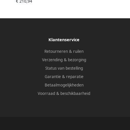
€ 210,94
Klantenservice
Retourneren & ruilen
Verzending & bezorging
Status van bestelling
Garantie & reparatie
Betaalmogelijkheden
Voorraad & beschikbaarheid