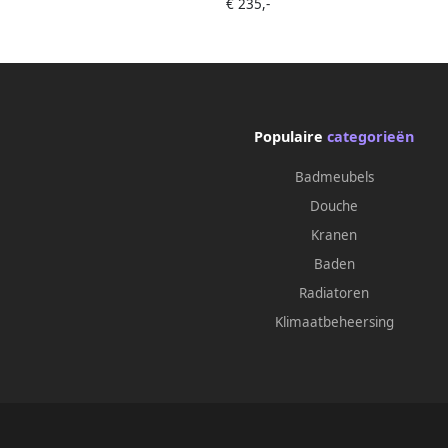
€ 235,-
Populaire
categorieën
Badmeubels
Douche
Kranen
Baden
Radiatoren
Klimaatbeheersing