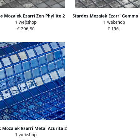
s Mozaiek Ezarri Zen Phyllite 2
Stardos Mozaiek Ezarri Gemma
1 webshop
1 webshop
5x2 5 cm
2 5x2 5 cm
€ 206,80
€ 196,-
 Mozaiek Ezarri Metal Azurita 2
1 webshop
5x2 5 cm