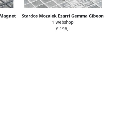
 Magnet
Stardos Mozaiek Ezarri Gemma Gibeon
1 webshop
2 5x2 5 cm
€ 196,-