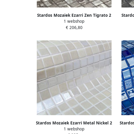
Stardos Mozaiek Ezarri Zen Tigrato 2
Stardo
1 webshop
5x2 5 cm
€ 206,80
Stardos Mozaiek Ezarri Metal Nickel 2
Stardos
1 webshop
5x2 5 cm