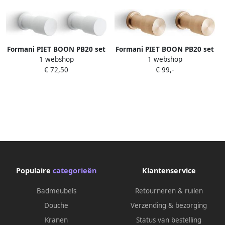
Formani PIET BOON PB20 set
Formani PIET BOON PB20 set
1 webshop
1 webshop
van 2 haken 20mm wit
van 2 haken 20mm PVD licht
€ 72,50
€ 99,-
brons
Populaire
categorieën
Klantenservice
Badmeubels
Retourneren & ruilen
Douche
Verzending & bezorging
Kranen
Status van bestelling