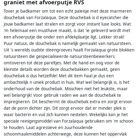
graniet met afvoerputje RVS
Tover je badkamer om tot een echt paleisje met deze marmeren
douchebak van Forzalaqua. Deze douchebak is d eyecatcher die
jouw badkamer laat stralen en zorgt voor instant luxe looks. Wat
'm helemaal een musthave maakt, is dat 'ie geleverd wordt met
een afvoerputje die onder een afdekplaatje ligt. Lekker strak!
Puur natuur, de douchebak is namelijk gemaakt van natuursteen.
Uit 's werelds oudste steengroeves haalt Forzalaqua grote blokken
natuursteen die gespecialiseerde natuursteenbewerkers
omtoveren tot deze pareltjes. Met de hand en oog voor de
kleinste details worden deze douchebakken gemaakt, geen
douchebak is dus hetzelfde! Met dit item haal je dus een
ambachtelijk n uniek product in huis. Wat wel belangrijk is, is het
onderhoud van de douchebak. Misschien niet het leukste, maar
wel belangrijk! Voor gebruik raden we aan de douchebak te
impregneren. Dit beschermt de douchebak extra en zorgt ervoor
dat de porin dichter zijn. Dit zorgt ervoor dat er minder plek is
waar bacterin en vuil zich kunnen nestelen. Wekelijks kan je het
speciale reinigingsmiddel van Forzalaqua gebruiken om 'm schoon
te houden. Laat agressieve en zuurhoudende
schoonmaakmiddelen achterwege, deze kunnen het oppervlak