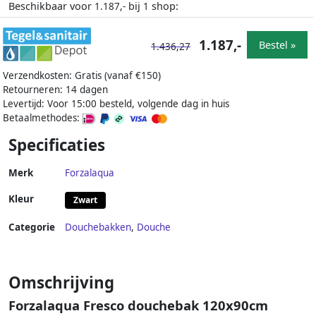
Beschikbaar voor
bij
shop:
1.187,-
1
1.187,-
Bestel »
1.436,27
Verzendkosten: Gratis (vanaf €150)
Retourneren: 14 dagen
Levertijd: Voor 15:00 besteld, volgende dag in huis
Betaalmethodes:
Specificaties
Merk
Forzalaqua
Kleur
Zwart
Categorie
Douchebakken
,
Douche
Omschrijving
Forzalaqua Fresco douchebak 120x90cm