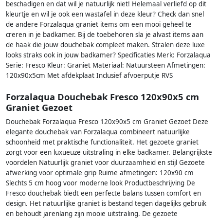
beschadigen en dat wil je natuurlijk niet! Helemaal verliefd op dit
kleurtje en wil je ook een wastafel in deze kleur? Check dan snel
de andere Forzalaqua graniet items om een mooi geheel te
creren in je badkamer. Bij de toebehoren sla je alvast items aan
de haak die jouw douchebak compleet maken. Stralen deze luxe
looks straks ook in jouw badkamer? Specificaties Merk: Forzalaqua
Serie: Fresco Kleur: Graniet Materiaal: Natuursteen Afmetingen:
120x90x5cm Met afdekplaat Inclusief afvoerputje RVS
Forzalaqua Douchebak Fresco 120x90x5 cm
Graniet Gezoet
Douchebak Forzalaqua Fresco 120x90x5 cm Graniet Gezoet Deze
elegante douchebak van Forzalaqua combineert natuurlijke
schoonheid met praktische functionaliteit. Het gezoete graniet
zorgt voor een luxueuze uitstraling in elke badkamer. Belangrijkste
voordelen Natuurlijk graniet voor duurzaamheid en stijl Gezoete
afwerking voor optimale grip Ruime afmetingen: 120x90 cm
Slechts 5 cm hoog voor moderne look Productbeschrijving De
Fresco douchebak biedt een perfecte balans tussen comfort en
design. Het natuurlijke graniet is bestand tegen dagelijks gebruik
en behoudt jarenlang zijn mooie uitstraling. De gezoete