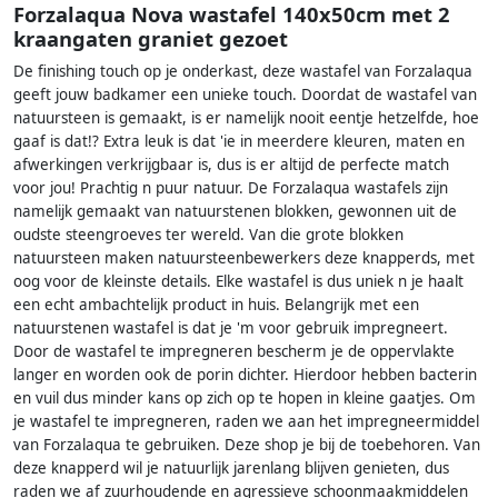
Forzalaqua Nova wastafel 140x50cm met 2
kraangaten graniet gezoet
De finishing touch op je onderkast, deze wastafel van Forzalaqua
geeft jouw badkamer een unieke touch. Doordat de wastafel van
natuursteen is gemaakt, is er namelijk nooit eentje hetzelfde, hoe
gaaf is dat!? Extra leuk is dat 'ie in meerdere kleuren, maten en
afwerkingen verkrijgbaar is, dus is er altijd de perfecte match
voor jou! Prachtig n puur natuur. De Forzalaqua wastafels zijn
namelijk gemaakt van natuurstenen blokken, gewonnen uit de
oudste steengroeves ter wereld. Van die grote blokken
natuursteen maken natuursteenbewerkers deze knapperds, met
oog voor de kleinste details. Elke wastafel is dus uniek n je haalt
een echt ambachtelijk product in huis. Belangrijk met een
natuurstenen wastafel is dat je 'm voor gebruik impregneert.
Door de wastafel te impregneren bescherm je de oppervlakte
langer en worden ook de porin dichter. Hierdoor hebben bacterin
en vuil dus minder kans op zich op te hopen in kleine gaatjes. Om
je wastafel te impregneren, raden we aan het impregneermiddel
van Forzalaqua te gebruiken. Deze shop je bij de toebehoren. Van
deze knapperd wil je natuurlijk jarenlang blijven genieten, dus
raden we af zuurhoudende en agressieve schoonmaakmiddelen