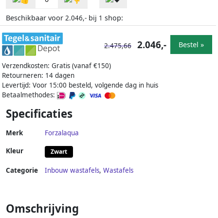
Beschikbaar voor
bij
shop:
2.046,-
1
2.046,-
Bestel »
2.475,66
Verzendkosten: Gratis (vanaf €150)
Retourneren: 14 dagen
Levertijd: Voor 15:00 besteld, volgende dag in huis
Betaalmethodes:
Specificaties
Merk
Forzalaqua
Kleur
Zwart
Categorie
Inbouw wastafels
,
Wastafels
Omschrijving