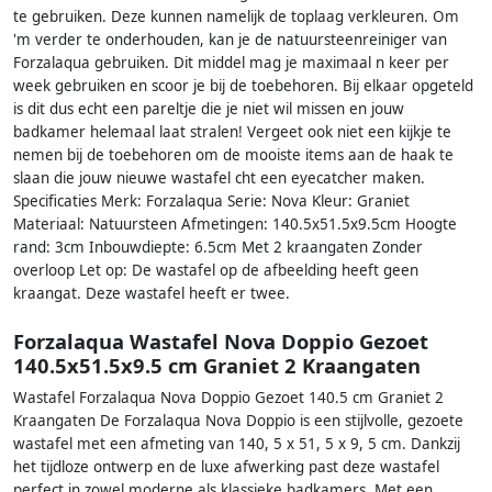
te gebruiken. Deze kunnen namelijk de toplaag verkleuren. Om
'm verder te onderhouden, kan je de natuursteenreiniger van
Forzalaqua gebruiken. Dit middel mag je maximaal n keer per
week gebruiken en scoor je bij de toebehoren. Bij elkaar opgeteld
is dit dus echt een pareltje die je niet wil missen en jouw
badkamer helemaal laat stralen! Vergeet ook niet een kijkje te
nemen bij de toebehoren om de mooiste items aan de haak te
slaan die jouw nieuwe wastafel cht een eyecatcher maken.
Specificaties Merk: Forzalaqua Serie: Nova Kleur: Graniet
Materiaal: Natuursteen Afmetingen: 140.5x51.5x9.5cm Hoogte
rand: 3cm Inbouwdiepte: 6.5cm Met 2 kraangaten Zonder
overloop Let op: De wastafel op de afbeelding heeft geen
kraangat. Deze wastafel heeft er twee.
Forzalaqua Wastafel Nova Doppio Gezoet
140.5x51.5x9.5 cm Graniet 2 Kraangaten
Wastafel Forzalaqua Nova Doppio Gezoet 140.5 cm Graniet 2
Kraangaten De Forzalaqua Nova Doppio is een stijlvolle, gezoete
wastafel met een afmeting van 140, 5 x 51, 5 x 9, 5 cm. Dankzij
het tijdloze ontwerp en de luxe afwerking past deze wastafel
perfect in zowel moderne als klassieke badkamers. Met een