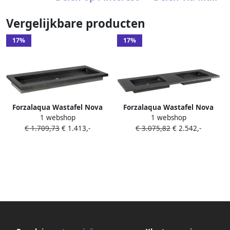
Vergelijkbare producten
17%
17%
Forzalaqua Wastafel Nova
Forzalaqua Wastafel Nova
1 webshop
1 webshop
Doppio Gezoet & Gefrijnd
Doppio Gezoet & Gefrijnd
€ 1.709,73
€ 1.413,-
€ 3.075,82
€ 2.542,-
100.5x51.5x9.5 cm Zonder
160.5x51.5x9.5 cm Graniet 2
Kraangaten
Kraangaten