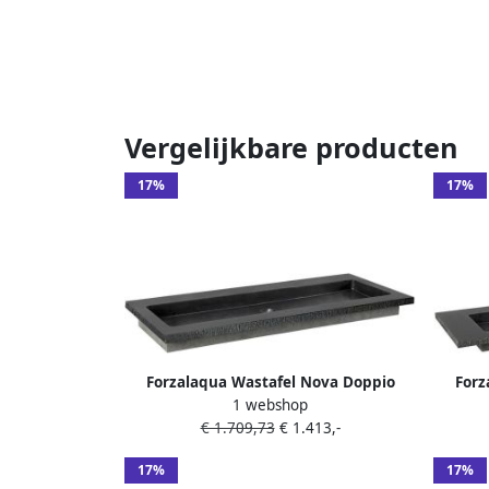
Vergelijkbare producten
17%
17%
Forzalaqua Wastafel Nova Doppio
Forz
1 webshop
Gezoet & Gefrijnd 100.5x51.5x9.5 cm
Gezoe
€ 1.709,73
€ 1.413,-
Zonder Kraangaten
17%
17%