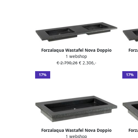
Forzalaqua Wastafel Nova Doppio
Forz
1 webshop
Gezoet & Gefrijnd 160.5x51.5x9.5 cm
Gezoe
€ 2.790,26
€ 2.306,-
Graniet Zonder Kraangaten
G
17%
17%
Forzalaqua Wastafel Nova Doppio
Forz
1 webshop
Gezoet & Gefrijnd 80.5x51.5x9.5 cm 2
Gezoe