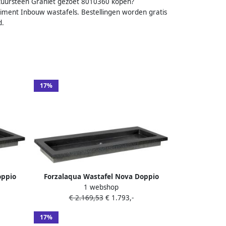
tuursteen Graniet gezoet 8010360 kopen?
rtiment Inbouw wastafels. Bestellingen worden gratis
d.
17%
oppio
Forzalaqua Wastafel Nova Doppio
1 webshop
.5 cm 2
Gezoet & Gefrijnd 120.5x51.5x9.5 cm 1
€ 2.169,53
€ 1.793,-
Kraangat
17%