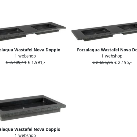
alaqua Wastafel Nova Doppio
Forzalaqua Wastafel Nova D
1 webshop
1 webshop
t & Gefrijnd 140.5x51.5x9.5 cm
Gezoet & Gefrijnd 140.5x51.5x
€ 2.409,11
€ 1.991,-
€ 2.655,95
€ 2.195,-
raniet Zonder Kraangaten
Graniet 2 Kraangaten
alaqua Wastafel Nova Doppio
1 webshop
t & Gefrijnd 80.5x51.5x9.5 cm