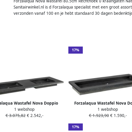
Forzalaqua Nova wastafel 80.5cm Rechthoek 0 kraangaten Na
Sanitairwinkel.nl is d Forzalaqua specialist met een groot asso
verzonden vanaf 100 en je hebt standaard 30 dagen bedenktij
17%
alaqua Wastafel Nova Doppio
Forzalaqua Wastafel Nova D
1 webshop
1 webshop
t & Gefrijnd 160.5x51.5x9.5 cm
Gezoet & Gefrijnd 100.5x51.5x9
€ 3.075,82
€ 2.542,-
€ 1.923,90
€ 1.590,-
Graniet 2 Kraangaten
Kraangaten
17%