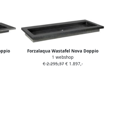
oppio
Forzalaqua Wastafel Nova Doppio
1 webshop
9.5 cm
Gezoet & Gefrijnd 120.5x51.5x9.5 cm 2
€ 2.295,37
€ 1.897,-
Kraangaten