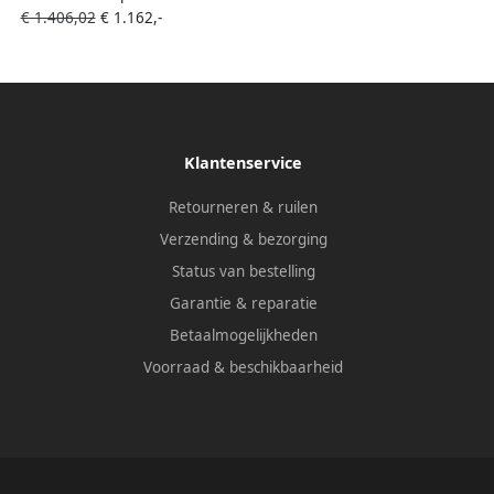
€ 1.406,02
€ 1.162,-
Zonder Kraangaten
Klantenservice
Retourneren & ruilen
Verzending & bezorging
Status van bestelling
Garantie & reparatie
Betaalmogelijkheden
Voorraad & beschikbaarheid