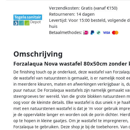
Verzendkosten: Gratis (vanaf €150)
Retourneren: 14 dagen
Levertijd: Voor 15:00 besteld, volgende d
huis
Betaalmethodes:
Omschrijving
Forzalaqua Nova wastafel 80x50cm zonder 
De finishing touch op je onderkast, deze wastafel van Forzal
de wastafel van natuursteen is gemaakt, is er namelijk nooit eent
in meerdere kleuren, maten en afwerkingen verkrijgbaar is, dus 
puur natuur. De Forzalaqua wastafels zijn namelijk gemaakt v
steengroeves ter wereld. Van die grote blokken natuursteen
oog voor de kleinste details. Elke wastafel is dus uniek n je haa
met een natuurstenen wastafel is dat je 'm voor gebruik imp
je de oppervlakte langer en worden ook de porin dichter. Hier
op te hopen in kleine gaatjes. Om je wastafel te impregnere
Forzalaqua te gebruiken. Deze shop je bij de toebehoren. Van de