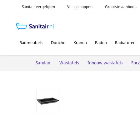
Sanitair vergelijken
Veilig shoppen
Grootste aanbod...
Badmeubels
Douche
Kranen
Baden
Radiatoren
Sanitair
Wastafels
Inbouw wastafels
Forz