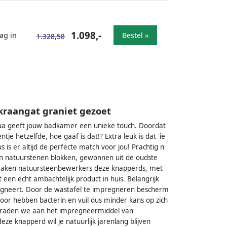
1.098,-
ag in
Bestel »
1.328,58
kraangat graniet gezoet
aqua geeft jouw badkamer een unieke touch. Doordat
je hetzelfde, hoe gaaf is dat!? Extra leuk is dat 'ie
is er altijd de perfecte match voor jou! Prachtig n
an natuurstenen blokken, gewonnen uit de oudste
 maken natuursteenbewerkers deze knapperds, met
lt een echt ambachtelijk product in huis. Belangrijk
regneert. Door de wastafel te impregneren bescherm
door hebben bacterin en vuil dus minder kans op zich
n, raden we aan het impregneermiddel van
ze knapperd wil je natuurlijk jarenlang blijven