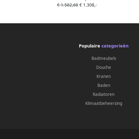
€ 1.582,68
€ 1.308,-
Kraangaten
Populaire
categorieën
Badmeubels
Douche
Kranen
Baden
Radiatoren
Klimaatbeheersing