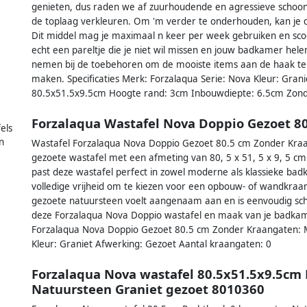
genieten, dus raden we af zuurhoudende en agressieve schoo
de toplaag verkleuren. Om 'm verder te onderhouden, kan je 
Dit middel mag je maximaal n keer per week gebruiken en scoor 
echt een pareltje die je niet wil missen en jouw badkamer helem
nemen bij de toebehoren om de mooiste items aan de haak te 
maken. Specificaties Merk: Forzalaqua Serie: Nova Kleur: Gran
80.5x51.5x9.5cm Hoogte rand: 3cm Inbouwdiepte: 6.5cm Zond
Forzalaqua Wastafel Nova Doppio Gezoet 8
els
n
Wastafel Forzalaqua Nova Doppio Gezoet 80.5 cm Zonder Kraang
gezoete wastafel met een afmeting van 80, 5 x 51, 5 x 9, 5 cm.
past deze wastafel perfect in zowel moderne als klassieke ba
volledige vrijheid om te kiezen voor een opbouw- of wandkraan,
gezoete natuursteen voelt aangenaam aan en is eenvoudig scho
deze Forzalaqua Nova Doppio wastafel en maak van je badkamer
Forzalaqua Nova Doppio Gezoet 80.5 cm Zonder Kraangaten: M
Kleur: Graniet Afwerking: Gezoet Aantal kraangaten: 0
Forzalaqua Nova wastafel 80.5x51.5x9.5cm
Natuursteen Graniet gezoet 8010360