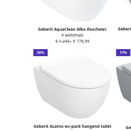
Geberi
Geberit AquaClean Alba douchewc
dieps
4 webshops
37.5x56.5x40.5cm spoelrandloos
€ 1.243,-
€ 778,99
diepspoel afstandsbediening KeraTect
glans wit 146.350.01.1
36%
17%
Geberit Acanto wc-pack hangend toilet
Ge