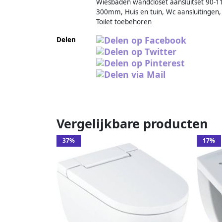
Wiesbaden wandcloset aansluitset 90-1
300mm, Huis en tuin, Wc aansluitingen,
Toilet toebehoren
Delen
Vergelijkbare producten
37%
17%