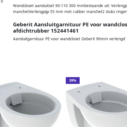
10
Wandcloset aansluitset 90-110 300 mmbestaande uit: Verlengpi
manchetVerlengpijp 55 mm met rubber manchet2 stuks ringen
Geberit Aansluitgarnituur PE voor wandcl
afdichtrubber 152441461
Aansluitgarnituur PE voor wandcloset Geberit 90mm verleng
39%