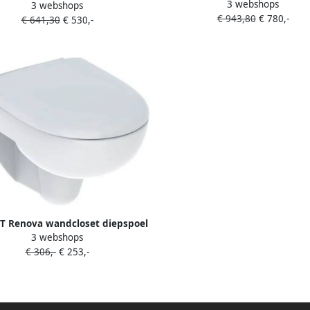
3 webshops
diepspoel turboflush 37x5
3 webshops
x37.5cm closetzitting rimfree
€ 943,80
€ 780,-
closetzitting Designafdekk
€ 641,30
€ 530,-
tclose quickrelease mat wit
glansverchroomd wit KeraTect 
501.663.jt.1
500.202.jt.1
T Renova wandcloset diepspoel
3 webshops
 Rimfree zitting soft-close quick-
€ 306,-
€ 253,-
se hxbxd 405x370x540mm glans
wit