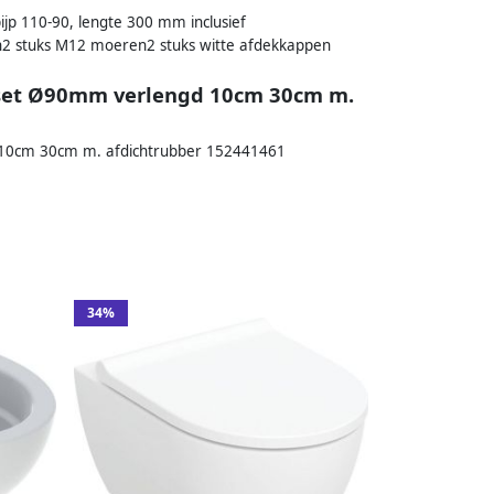
jp 110-90, lengte 300 mm inclusief
2 stuks M12 moeren2 stuks witte afdekkappen
oset Ø90mm verlengd 10cm 30cm m.
d 10cm 30cm m. afdichtrubber 152441461
34%