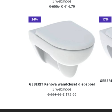
3 webshops
53 cm met KeraTect diepspoel
36x53
€ 655,-
€ 414,79
TurboFlush en spoelrandloos met
sof
softclose en quick-release toiletzitting
wit
24%
17%
GEBERI
GEBERIT Renova wandcloset diepspoel
3-6l PK
3 webshops
3-6l PK met zitting hxbxd
relea
€ 228,69
€ 172,66
405x370x540mm glans wit