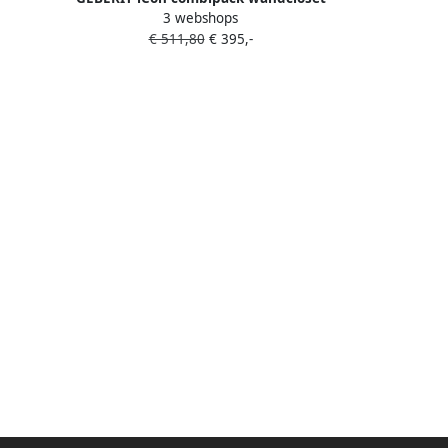
4cm
3 webshops
49cm compact gesloten vorm RF incl
ing
€ 511,80
€ 395,-
zitting SC QRL wit 502381001
mat wit