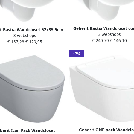
Geberit Bastia Wandcloset c
t Bastia Wandcloset 52x35.5cm
3 webshops
diepspoel 35.5x48x33.5cm rimf
3 webshops
poel rimfree wit 501.649.00.1
€ 240,79
€ 146,10
501.650.00.1
€ 157,28
€ 129,95
17%
Geberit ONE pack Wandclo
berit Icon Pack Wandcloset