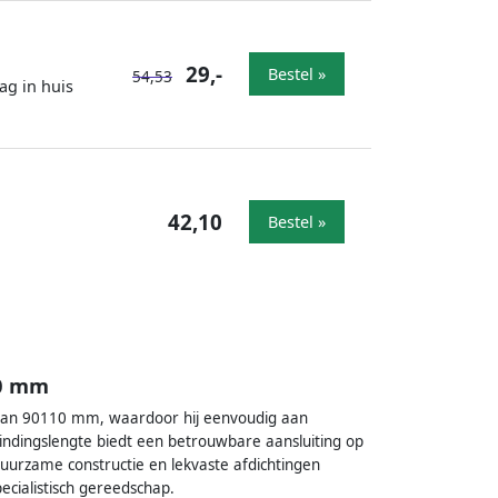
29,-
Bestel »
54,53
ag in huis
42,10
Bestel »
00 mm
g van 90110 mm, waardoor hij eenvoudig aan
indingslengte biedt een betrouwbare aansluiting op
 Duurzame constructie en lekvaste afdichtingen
ecialistisch gereedschap.