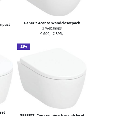
Geberit Acanto Wandclosetpack
ompact
3 webshops
diepspoel- turboflush 36x53cm
ree wit
€ 600,-
€ 395,-
closetzitting softclose -quick release
wit 502.718.00.1
22%
set
GEBERIT iCon combipack wandcloset