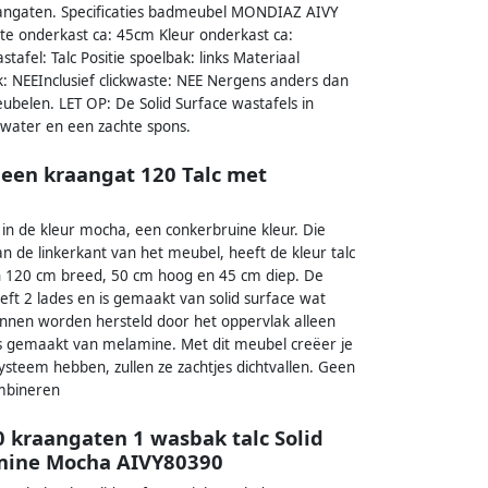
aangaten. Specificaties badmeubel MONDIAZ AIVY
e onderkast ca: 45cm Kleur onderkast ca:
fel: Talc Positie spoelbak: links Materiaal
 NEEInclusief clickwaste: NEE Nergens anders dan
ubelen. LET OP: De Solid Surface wastafels in
water en een zachte spons.
een kraangat 120 Talc met
in de kleur mocha, een conkerbruine kleur. Die
an de linkerkant van het meubel, heeft de kleur talc
n 120 cm breed, 50 cm hoog en 45 cm diep. De
ft 2 lades en is gemaakt van solid surface wat
kunnen worden hersteld door het oppervlak alleen
s gemaakt van melamine. Met dit meubel creëer je
steem hebben, zullen ze zachtjes dichtvallen. Geen
ombineren
kraangaten 1 wasbak talc Solid
amine Mocha AIVY80390