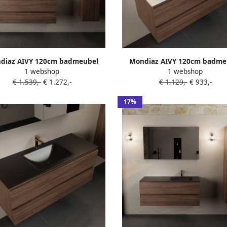
diaz AIVY 120cm badmeubel
Mondiaz AIVY 120cm badme
1 webshop
1 webshop
 wastafel Urban solid surface
Mocha wastafel glanzend wit k
€ 1.539,-
€ 1.272,-
€ 1.129,-
€ 933,-
1 kraangat met spiegelkast (AI-
midden 1 kraangat met spi
31URBAN-SI AI-M120MOLI AI-
(M60103 AI-M120MOMI AI-S12
17%
C120MOMI)