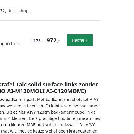
bij
shop:
72,-
1
972,-
Bestel »
1.176,-
ag in huis
el Talc solid surface links zonder
-NO AI-M120MOLI AI-C120MOMI)
in uw badkamer past. Met badkamermeubels set AIVY
uw wensen in te vullen. En kunt u van uw badkamer
en. U ziet hier AIVY 120cm badkamermeubel in de
ar in 4 kleuren. De 2 prachtige houttinten melamines
spoten kleuren MDF mat wit en matzwart. De AIVY
 en mat wit, met de keuze wel of geen kraangaten en