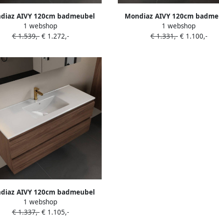
diaz AIVY 120cm badmeubel
Mondiaz AIVY 120cm badme
1 webshop
1 webshop
 wastafel Urban solid surface
Mocha wastafel Urban solid s
€ 1.539,-
€ 1.272,-
€ 1.331,-
€ 1.100,-
n 1 kraangat met spiegelkast
rechts 1 kraangat met spiegel
1621URBAN-SI AI-M120MOMI AI-
351641URBAN-SI AI-M120MOR
C120MOMI)
S120X72)
diaz AIVY 120cm badmeubel
1 webshop
wastafel glanzend wit keramiek
€ 1.337,-
€ 1.105,-
n 1 kraangat met spiegelkast