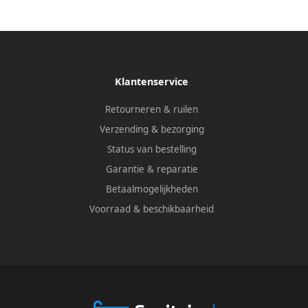
03 AI-M120MOMI AI-C120MOMI)
Klantenservice
Retourneren & ruilen
Verzending & bezorging
Status van bestelling
Garantie & reparatie
Betaalmogelijkheden
Voorraad & beschikbaarheid