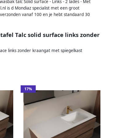
bak talc Solid surface - Links - 2 lades - Met
nl is d Mondiaz specialist met een groot
verzonden vanaf 100 en je hebt standaard 30
el Talc solid surface links zonder
ace links zonder kraangat met spiegelkast
17%