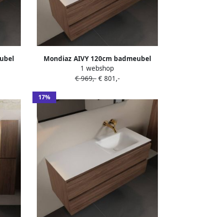
ubel
Mondiaz AIVY 120cm badmeubel
1 webshop
eramiek
Mocha wastafel Talc solid surface
€ 969,-
€ 801,-
egel
rechts 1 kraangat met spiegel (AI-
0X70)
351641TALC-SI AI-M120MORE AI-
17%
S120X72)