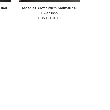
ubel
Mondiaz AIVY 120cm badmeubel
1 webshop
urface
Mocha wastafel Talc solid surface
€ 969,-
€ 801,-
 (AI-
rechts zonder kraangat met spiegel
E AI-
(AI-351641TALC-NO AI-M120MORE AI-
S120X72)