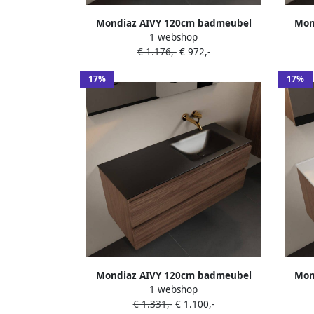
Mondiaz AIVY 120cm badmeubel
Mon
1 webshop
Mocha wastafel Talc solid surface
Mocha
€ 1.176,-
€ 972,-
midden 1 kraangat met spiegelkast
midde
(AI-351621TALC-SI AI-M120MOMI AI-
(AI-35
17%
17%
C120MOMI)
Mondiaz AIVY 120cm badmeubel
Mon
1 webshop
Mocha wastafel Urban solid surface
Mocha 
€ 1.331,-
€ 1.100,-
rechts zonder kraangat met spiegel
midde