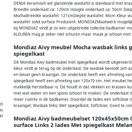
DENIA keramisch wit glanzende wastafel is standaard met kr
Breedte onderkast ca: 120cm Hoogte onderkast ca: 50cm Diept
MochaBreedte wastafel: 121cmDiepte wastafel: 46cm Kleur wasta
wastafel: solid surface Producent: MONDIAZMaatwerk mogelijk:
bij MONDIAZ vindt je zo een uitgebreide collectie badkamer me
KLEUREN mag je zeker niet schuren maar maak je schoon met 
Mondiaz Aivy meubel Mocha wasbak links g
spiegelkast
Dit Mondiaz Aivy badmeubel met spiegelkast wordt uitgevoerd 
kleur vindt je terug op de onderkast. De wasbak bevindt zich a
en bevat geen kraangat. De onderkast heeft een afmeting va
spiegelkast heeft een afmeting van 120x70 cm. Het meubel hee
makkelijk herstelbaar is. Dit houdt in dat vlekken en krassen 
met wat water en een spons schoon te maken. De onderkast i
meer ruimte in de badkamer. Doordat de lades een softclose sy
el
kraangat; Wasbak links; Met spiegelkast; Softclose; Goed te c
is
el
Mondiaz Aivy badmeubelset 120x45x50cm 0 
surface Links 2 lades Met spiegelkast Mel