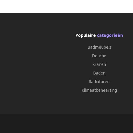
(AI-351641URBAN-NO AI-M120MORE AI-
(M601
S120X72)
Populaire
categorieën
Badmeubels
Douche
Kranen
Baden
Radiatoren
Klimaatbeheersing