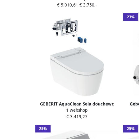
€ 5.010,61
€ 3.750,-
luc
luchtdroging ladydouche softclose
sof
glans chroom afdekplaatje glans wit
23%
146.200.21.1
GEBERIT AquaClean Sela douchewc
Gebe
1 webshop
toiletsysteem wand m. KeraTect m.
€ 3.419,27
DuoFresh 56.5cm m. closetzitting m.
Dou
deksel m. softclose wit 146226011
25%
25%