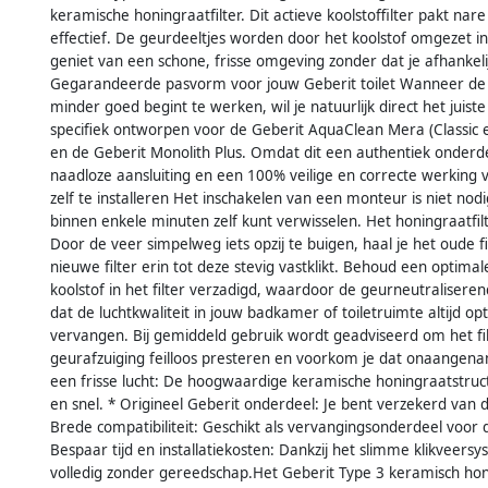
keramische honingraatfilter. Dit actieve koolstoffilter pakt nare
effectief. De geurdeeltjes worden door het koolstof omgezet in
geniet van een schone, frisse omgeving zonder dat je afhankeli
Gegarandeerde pasvorm voor jouw Geberit toilet Wanneer de g
minder goed begint te werken, wil je natuurlijk direct het juiste o
specifiek ontworpen voor de Geberit AquaClean Mera (Classic
en de Geberit Monolith Plus. Omdat dit een authentiek onderde
naadloze aansluiting en een 100% veilige en correcte werkin
zelf te installeren Het inschakelen van een monteur is niet nodi
binnen enkele minuten zelf kunt verwisselen. Het honingraatfil
Door de veer simpelweg iets opzij te buigen, haal je het oude fi
nieuwe filter erin tot deze stevig vastklikt. Behoud een optimal
koolstof in het filter verzadigd, waardoor de geurneutralis
dat de luchtkwaliteit in jouw badkamer of toiletruimte altijd optima
vervangen. Bij gemiddeld gebruik wordt geadviseerd om het filt
geurafzuiging feilloos presteren en voorkom je dat onaangena
een frisse lucht: De hoogwaardige keramische honingraatstructuu
en snel. * Origineel Geberit onderdeel: Je bent verzekerd van 
Brede compatibiliteit: Geschikt als vervangingsonderdeel voo
Bespaar tijd en installatiekosten: Dankzij het slimme klikveers
volledig zonder gereedschap.Het Geberit Type 3 keramisch honi