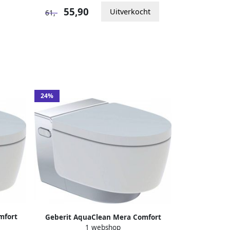
55,90
Uitverkocht
61,-
24%
mfort
Geberit AquaClean Mera Comfort
. warme
1 webshop
Douche WC geurafzuiging warme