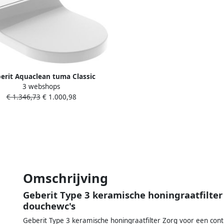
erit Aquaclean tuma Classic
3 webshops
he Wc Zitting elektrisch wit
€ 1.346,73
€ 1.000,98
146.070.11.1
Omschrijving
Geberit Type 3 keramische honingraatfilte
douchewc's
Geberit Type 3 keramische honingraatfilter Zorg voor een conti