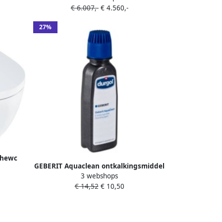
e m.
€ 6.007,-
€ 4.560,-
luchtdroging ladydouche softclose
6210111
glans chroom afdekplaatje glans wit
27%
146.210.21.1
chewc
GEBERIT Aquaclean ontkalkingsmiddel
loos
3 webshops
voor het ontkalken van Aquaclean
eraTect
€ 14,52
€ 10,50
Mera modellen 125ml 147.040.00.1