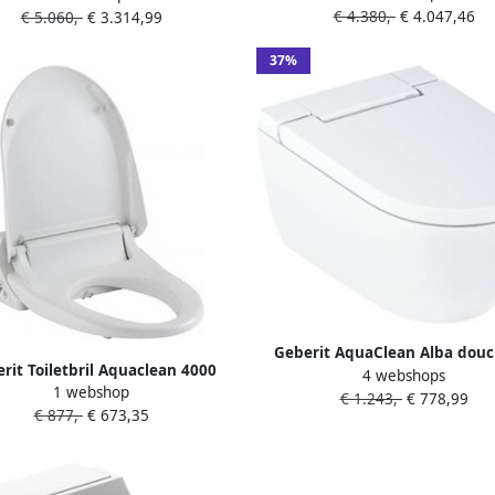
€ 4.380,-
€ 4.047,46
luchtdroging en Ladydouch
€ 5.060,-
€ 3.314,99
htdroging en Ladydouche m.
softclose zitting alpien wit 14
tclose zitting wit 146200111
37%
Geberit AquaClean Alba dou
rit Toiletbril Aquaclean 4000
4 webshops
37.5x56.5x40.5cm spoelrand
1 webshop
Douchewc Softclose met
€ 1.243,-
€ 778,99
diepspoel afstandsbediening K
€ 877,-
€ 673,35
chekopreiniging 5 Standen
glans wit 146.350.01.1