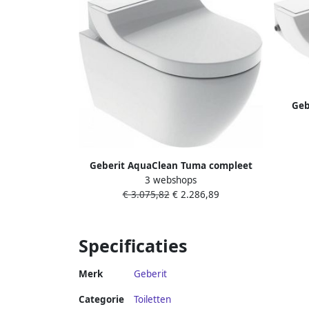
Geb
Douc
Geberit AquaClean Tuma compleet
3 webshops
toiletsysteem wandcloset met
€ 3.075,82
€ 2.286,89
bidetfunctie inlcusief zitting alpien wit
Specificaties
Merk
Geberit
Categorie
Toiletten