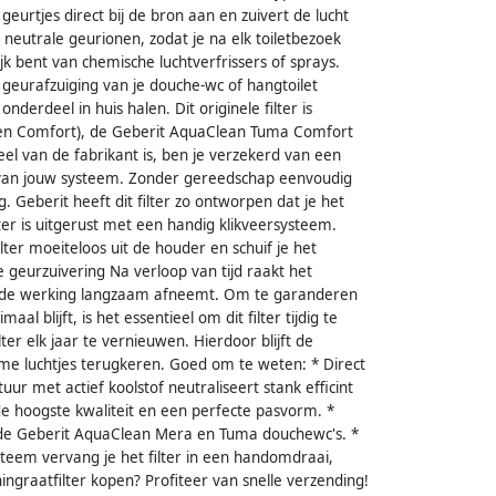
 geurtjes direct bij de bron aan en zuivert de lucht
 neutrale geurionen, zodat je na elk toiletbezoek
jk bent van chemische luchtverfrissers of sprays.
eurafzuiging van je douche-wc of hangtoilet
nderdeel in huis halen. Dit originele filter is
 en Comfort), de Geberit AquaClean Tuma Comfort
el van de fabrikant is, ben je verzekerd van een
g van jouw systeem. Zonder gereedschap eenvoudig
g. Geberit heeft dit filter zo ontworpen dat je het
ter is uitgerust met een handig klikveersysteem.
lter moeiteloos uit de houder en schuif je het
e geurzuivering Na verloop van tijd raakt het
erende werking langzaam afneemt. Om te garanderen
al blijft, is het essentieel om dit filter tijdig te
er elk jaar te vernieuwen. Hierdoor blijft de
me luchtjes terugkeren. Goed om te weten: * Direct
r met actief koolstof neutraliseert stank efficint
de hoogste kwaliteit en een perfecte pasvorm. *
r de Geberit AquaClean Mera en Tuma douchewc's. *
ysteem vervang je het filter in een handomdraai,
ngraatfilter kopen? Profiteer van snelle verzending!