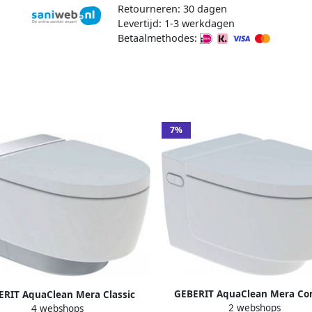
Retourneren: 30 dagen
Levertijd: 1-3 werkdagen
Betaalmethodes:
7%
GEBERIT AquaClean Mera Co
ERIT AquaClean Mera Classic
2 webshops
douchewc m. geurafzuiging m
4 webshops
wc m. geurafzuiging m. warme