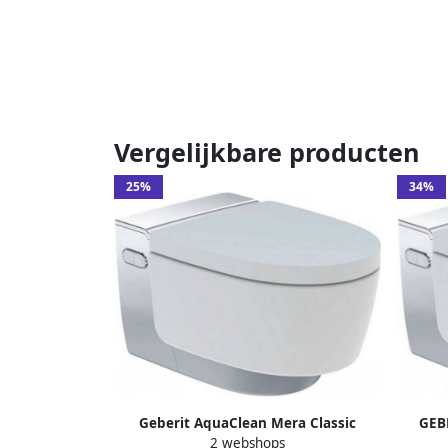
Vergelijkbare producten
25%
34%
GEB
Geberit AquaClean Mera Classic
2 webshops
douche
Douche WC geurafzuiging warme