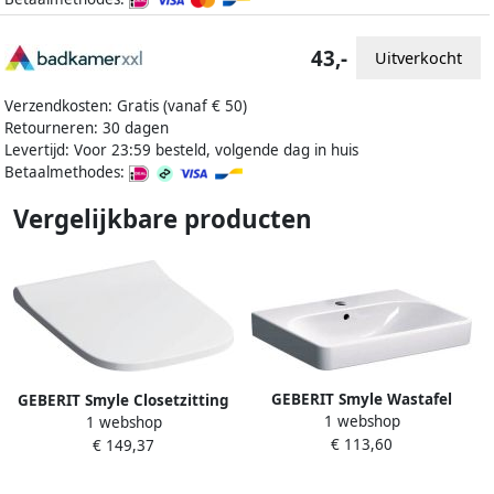
43,-
Uitverkocht
Verzendkosten: Gratis (vanaf € 50)
Retourneren: 30 dagen
Levertijd: Voor 23:59 besteld, volgende dag in huis
Betaalmethodes:
Vergelijkbare producten
GEBERIT Smyle Wastafel
GEBERIT Smyle Closetzitting
1 webshop
vierkant 1x waskom
1 webshop
met deksel vierkant smal
€ 113,60
kraangat midden overloop
€ 149,37
design softclose duroplast
keramiek 600 x 480 x 165mm
wit (montage van bovenaf)
(BxDxH) wit