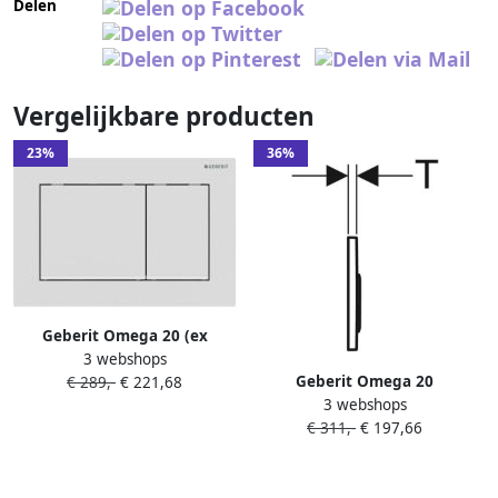
Delen
Vergelijkbare producten
23%
36%
Geberit Omega 20 (ex
3 webshops
Omega 30) bedieningspaneel
Geberit Omega 20
€ 289,-
€ 221,68
mat wit voor Omega
3 webshops
bedieningsplaat 2 toets
inbouwreservoir 12cm
€ 311,-
€ 197,66
matzwart-zwart-matzwart
115.085.16.1