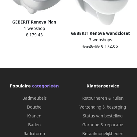
GEBERIT Renova Plan
1 webshop
wandcloset diepspoel zonder
GEBERIT Renova wandcloset
€ 179,43
spoelrand PK hxbxd
3 webshops
diepspoel 3-6l PK met zitting
345x355x540mm glans wit
€ 228,69
€ 172,66
hxbxd 405x370x540mm
glans wit
Populaire
categorieën
Klantenservice
Badmeubels
Retourneren & ruilen
Douche
Verzending & bezorging
Kranen
Status van bestelling
Baden
Garantie & reparatie
Radiatoren
Betaalmogelijkheden