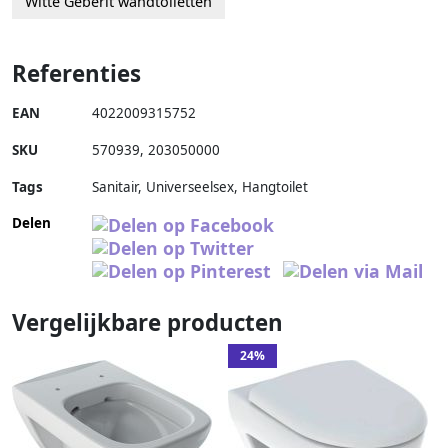
Witte Geberit wandtoiletten
Referenties
EAN
4022009315752
SKU
570939
,
203050000
Tags
Sanitair, Universeelsex, Hangtoilet
Delen
Vergelijkbare producten
24%