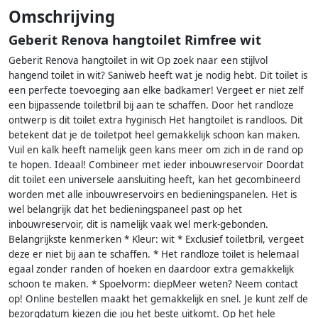
Omschrijving
Geberit Renova hangtoilet Rimfree wit
Geberit Renova hangtoilet in wit Op zoek naar een stijlvol
hangend toilet in wit? Saniweb heeft wat je nodig hebt. Dit toilet is
een perfecte toevoeging aan elke badkamer! Vergeet er niet zelf
een bijpassende toiletbril bij aan te schaffen. Door het randloze
ontwerp is dit toilet extra hyginisch Het hangtoilet is randloos. Dit
betekent dat je de toiletpot heel gemakkelijk schoon kan maken.
Vuil en kalk heeft namelijk geen kans meer om zich in de rand op
te hopen. Ideaal! Combineer met ieder inbouwreservoir Doordat
dit toilet een universele aansluiting heeft, kan het gecombineerd
worden met alle inbouwreservoirs en bedieningspanelen. Het is
wel belangrijk dat het bedieningspaneel past op het
inbouwreservoir, dit is namelijk vaak wel merk-gebonden.
Belangrijkste kenmerken * Kleur: wit * Exclusief toiletbril, vergeet
deze er niet bij aan te schaffen. * Het randloze toilet is helemaal
egaal zonder randen of hoeken en daardoor extra gemakkelijk
schoon te maken. * Spoelvorm: diepMeer weten? Neem contact
op! Online bestellen maakt het gemakkelijk en snel. Je kunt zelf de
bezorgdatum kiezen die jou het beste uitkomt. Op het hele