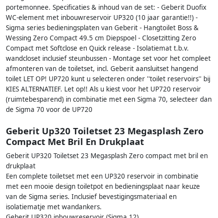
portemonnee. Specificaties & inhoud van de set: - Geberit Duofix
WC-element met inbouwreservoir UP320 (10 jaar garantie!!) -
Sigma series bedieningsplaten van Geberit - Hangtoilet Boss &
Wessing Zero Compact 49.5 cm Diepspoel - Closetzitting Zero
Compact met Softclose en Quick release - Isolatiemat t.b.v.
wandcloset inclusief steunbussen - Montage set voor het compleet
afmonteren van de toiletset, incl. Geberit aansluitset hangend
toilet LET OP! UP720 kunt u selecteren onder ''toilet reservoirs'' bij
KIES ALTERNATIEF. Let op!! Als u kiest voor het UP720 reservoir
(ruimtebesparend) in combinatie met een Sigma 70, selecteer dan
de Sigma 70 voor de UP720
Geberit Up320 Toiletset 23 Megasplash Zero
Compact Met Bril En Drukplaat
Geberit UP320 Toiletset 23 Megasplash Zero compact met bril en
drukplaat
Een complete toiletset met een UP320 reservoir in combinatie
met een mooie design toiletpot en bedieningsplaat naar keuze
van de Sigma series. Inclusief bevestigingsmateriaal en
isolatiematje met wandankers.
Geberit UP320 inbouwreservoir (Sigma 12)