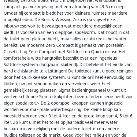
Wessing Zero Compact 49.5 cm Diepspoel Het wandcloset is
compact qua vormgeving met een afmeting van 49.5 cm diep.
Omdat hij compact is biedt het voor kleinere ruimtes meerdere
mogelijkheden. De Boss & Wessing Zero is op vrijwel elke
inbouwreservoir te bevestigen wat meerdere mogelijkheden
biedt. Is voorzien van een diepspoel spoelvorm. Dat houdt in dat
de toilet geen plateau heeft, maar alles rechtstreeks het water
bereikt. De moderne Zero Compact is gemaakt van porselein.
Closetzitting Zero Compact met Softclose en Quick release Het
comfortabele witte hangtoilet beschikt over een ingenieus
Softclose systeem (langzaam sluitend). Dit betekent het einde van
hard dichtslaande toiletzittingen! De toiletpot kunt u goed reinigen
door het QuickRelease systeem. U kunt de bril heel eenvoudig los
klikken, uw pot schoonmaken en vervolgens weer heel
gemakkelijk terug plaatsen. Sigma bedieningspaneel U kunt uit
veel verschillende Sigma drukplaten kiezen. Iedere serie heeft zijn
eigen specialiteit.> De 2 doorspoel knoppen kunnen ingesteld
worden voor maximale waterbesparing. De kleine knop kan
ingesteld worden voor 3 tot 4 liter en de grote knop van 4, 5 tot 6
liter. Zo kunt u met het toilet op jaarbasis veel meer water
besparen in vergelijking met de oudere toiletten en andere
huidige toiletten op de markt. Goed voor het milieu en voor de