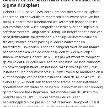
Sigma drukplaat
Geberit UP320 set28 B&W Zero Compact met Sigma drukplaat
Een simpel en eenvoudig te monteren inbouwreservoir van het
merk "Geberit" met bijbehorend wit keramisch hangend toilet.
Het comfortabele witte hangtoilet beschikt over een ingenieus
softclose systeem (langzaam sluitend). Dit betekent het einde van
hard dichtslaande toiletzittingen! Door zijn kleurcombinatie en
tijdloze, strakke design past hij in iedere badkamer en
toiletruimte. Bovendien is het een hangend toilet en dat maakt
het schoonmaken van de vloer gelijk een stuk eenvoudiger.
Inbouw reservoir Geberit UP320 Het pakket wordt zo compleet
geleverd dat u er gelijk mee aan de slag kunt. De inbouwhoogte
en bevestigingsafstand van het inbouwreservoir zijn natuurlijk
instelbaar. Het inbouwreservoir is vrijwel overal te monteren en u
kunt de hoogte van de toilet instellen tussen de 41 en 47 cm. De
Geberit UP320 heeft een zelfdragend frame en een instelbaar
spoelsysteem om water te besparen. Is voorzien van een volledig
gentegreerde hoekstopkraan. Het voordeel van de UP320 ten
opzichte van de UP100 is voornamelijk de keus aan
bedieningsplaten die passen op het reservoir. Hangtoilet Boss &