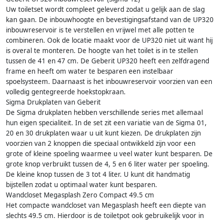
Uw toiletset wordt compleet geleverd zodat u gelijk aan de slag
kan gaan. De inbouwhoogte en bevestigingsafstand van de UP320
inbouwreservoir is te verstellen en vrijwel met alle potten te
combineren. Ook de locatie maakt voor de UP320 niet uit want hij
is overal te monteren. De hoogte van het toilet is in te stellen
tussen de 41 en 47 cm. De Geberit UP320 heeft een zelfdragend
frame en heeft om water te besparen een instelbaar
spoelsysteem. Daarnaast is het inbouwreservoir voorzien van een
volledig gentegreerde hoekstopkraan.
Sigma Drukplaten van Geberit
De Sigma drukplaten hebben verschillende series met allemaal
hun eigen specialiteit. In de set zit een variatie van de Sigma 01,
20 en 30 drukplaten waar u uit kunt kiezen. De drukplaten zijn
voorzien van 2 knoppen die speciaal ontwikkeld zijn voor een
grote of kleine spoeling waarmee u veel water kunt besparen. De
grote knop verbruikt tussen de 4, 5 en 6 liter water per spoeling.
De kleine knop tussen de 3 tot 4 liter. U kunt dit handmatig
bijstellen zodat u optimaal water kunt besparen.
Wandcloset Megasplash Zero Compact 49.5 cm
Het compacte wandcloset van Megasplash heeft een diepte van
slechts 49.5 cm. Hierdoor is de toiletpot ook gebruikelijk voor in