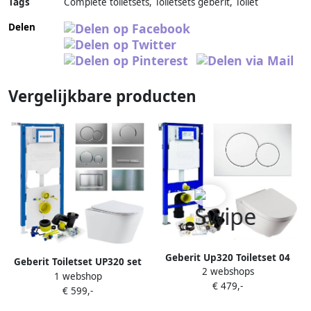
Tags
Complete toiletsets, Toiletsets geberit, Toilet
Delen
Vergelijkbare producten
Geberit Up320 Toiletset 04
Geberit Toiletset UP320 set
2 webshops
Aqua Splash Metro Met Bril
1 webshop
23 Turbo Flush Met Softclose
€ 479,-
En Drukplaat
€ 599,-
Zitting Wit Met Sigma
Drukplaat