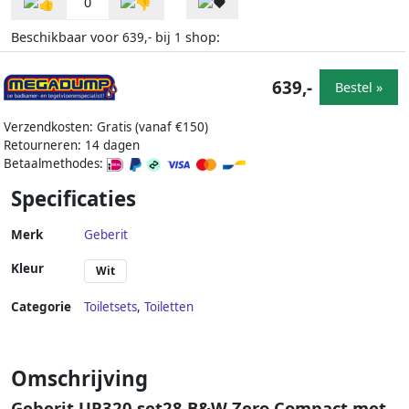
0
Beschikbaar voor
bij
shop:
639,-
1
639,-
Bestel »
Verzendkosten: Gratis (vanaf €150)
Retourneren: 14 dagen
Betaalmethodes:
Specificaties
Merk
Geberit
Kleur
Wit
Categorie
Toiletsets
,
Toiletten
Omschrijving
Geberit UP320 set28 B&W Zero Compact met