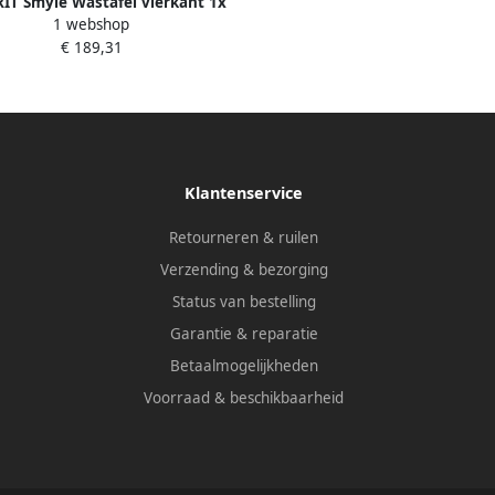
IT Smyle Wastafel vierkant 1x
1 webshop
om kraangat midden overloop
€ 189,31
ek 750 x 480 x 165mm (BxDxH)
wit
Klantenservice
Retourneren & ruilen
Verzending & bezorging
Status van bestelling
Garantie & reparatie
Betaalmogelijkheden
Voorraad & beschikbaarheid