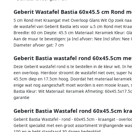
Geberit Wastafel Bastia 60x45.5 cm Rond m
5 cm Rond met Kraangat met Overloop Glans Wit Op zoek naar
de wastafel van Geberit Bastia iets voor u.5 cm Rond met Kra
Breedte: 60 cm Diepte: 45.5 cm Materiaal: Keramiek Kleur: Gl
Aan de muur te bevestigen: Ja Incl afvoer: Nee Incl sifon: 
Diameter afvoer gat: 7 cm
Geberit Bastia wastafel rond 60x45.5cm me
Deze Geberit wastafel rond is te bestellen in de kleur wit. In 
een overloop. Hierdoor stroomt de wastafel niet over, super 
45.5cm diep en 17.5cm hoog. Doordat het materiaal keramiek 
enige wat nog aangeschaft moet worden is een mooie kraan, sifo
Bastia Kleur: Wit Materiaal: Keramiek Afmeting: 60x45.5x17.5
garantie
Geberit Bastia Wastafel rond 60x45.5cm kra
Geberit Bastia Wastafel - rond - 60x45.5cm - kraangat - overloo
Geberit specialist met een groot assortiment Vrijhangende was
100 en je hebt standaard 30 dagen bedenktijd.