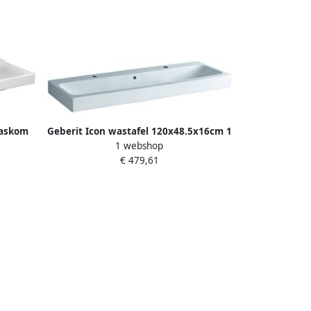
waskom
Geberit Icon wastafel 120x48.5x16cm 1
1 webshop
 1200 x
wasbak 2 kraangaten Links en rechts
€ 479,61
50.01.1
met overloopgat Keramiek Wit glans
124020000