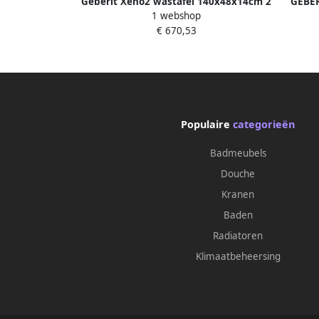
Geberit Xeno2 wastafel 140x48x14cm 2
GEBER
1 webshop
kraangaten zonder overloop keramiek
wask
€ 670,53
KeraTect wit 500926001
kerami
Populaire
categorieën
Badmeubels
Douche
Kranen
Baden
Radiatoren
Klimaatbeheersing