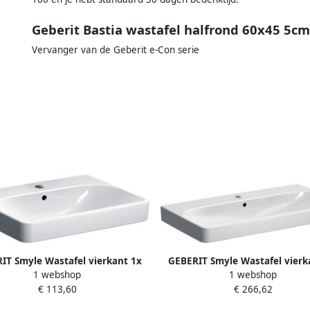
Geberit Bastia wastafel halfrond 60x45 5c
Vervanger van de Geberit e-Con serie
IT Smyle Wastafel vierkant 1x
GEBERIT Smyle Wastafel vierk
1 webshop
1 webshop
om kraangat midden overloop
waskom kraangat midden ove
€ 113,60
€ 266,62
ek 600 x 480 x 165mm (BxDxH)
keramiek 900 x 480 x 165mm 
wit
wit