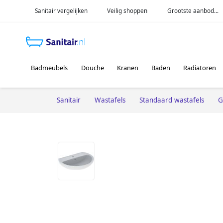
Sanitair vergelijken
Veilig shoppen
Grootste aanbod...
Badmeubels
Douche
Kranen
Baden
Radiatoren
Sanitair
Wastafels
Standaard wastafels
G