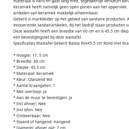
materiaal is hard en gaat lang mee, tegelijkertijd verkleurt k
Keramiek heeft namelijk geen open porien aan het oppervlak. Hi
artikelen van keramiek makkelijk afneembaar.
Geberit is marktleider op het gebied van sanitaire producten. A
innoverende sanitairartikelen. Bij het bedrijf staan producten
Deze wastafel heeft een breedte van 60 cm en is 45.5 cm diep
een bevestigingsset bij deze wastafel.
Specificaties Wastafel Geberit Bastia 60x45.5 cm Rond met Kr
* Hoogte: 17, 5 cm
* Breedte: 60 cm
* Diepte: 45.5 cm
* Materiaal: Keramiek
* Kleur: Glanzend Wit
* Aantal kraangaten: 1
* Met overloop: Ja
* Aan de muur te bevestigen: Ja
* Incl afvoer: Nee
* Incl sifon: Nee
* Omkeerbaar: Nee
* Staand of hangend: Hangend
* Diameter afvoer gat: 7 cm