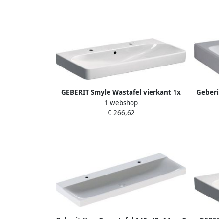
GEBERIT Smyle Wastafel vierkant 1x
Geberi
1 webshop
waskom kraangat links rechts
1 wa
€ 266,62
overloop keramiek 900 x 480 x 165mm
ove
(BxDxH) wit