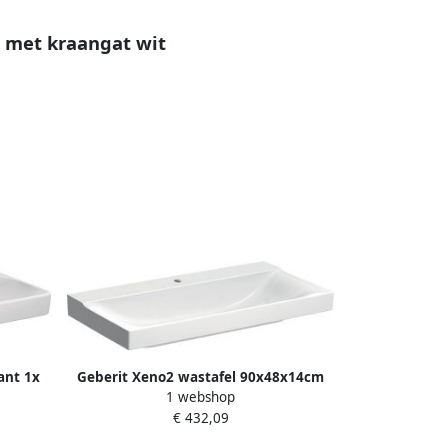
m met kraangat wit
ant 1x
Geberit Xeno2 wastafel 90x48x14cm
1 webshop
rloop
met kraangat zonder overloop
€ 432,09
(BxDxH)
KeraTect wit 500.531.01.1