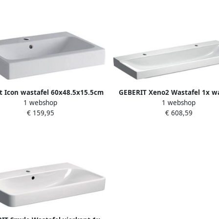
t Icon wastafel 60x48.5x15.5cm
GEBERIT Xeno2 Wastafel 1x 
1 webshop
1 webshop
sbak 1 kraangat Midden met
kraangat links rechts keramiek
€ 159,95
€ 608,59
rloopgat Keramiek Wit glans
480 x 140mm (BxDxH) wit 500.5
124060000