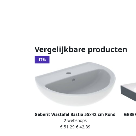
Vergelijkbare producten
17%
Geberit Wastafel Bastia 55x42 cm Rond
GEBER
2 webshops
met Kraangat met Overloop Glans Wit
wask
€ 51,29
€ 42,39
kerami