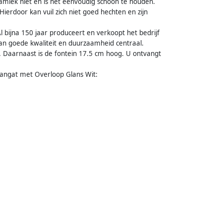
eramiek niet en is het eenvoudig schoon te houden.
erdoor kan vuil zich niet goed hechten en zijn
l bijna 150 jaar produceert en verkoopt het bedrijf
 van goede kwaliteit en duurzaamheid centraal.
. Daarnaast is de fontein 17.5 cm hoog. U ontvangt
aangat met Overloop Glans Wit: