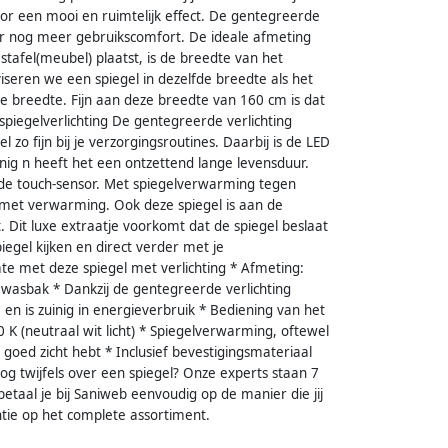
voor een mooi en ruimtelijk effect. De gentegreerde
oor nog meer gebruikscomfort. De ideale afmeting
stafel(meubel) plaatst, is de breedte van het
iseren we een spiegel in dezelfde breedte als het
e breedte. Fijn aan deze breedte van 160 cm is dat
spiegelverlichting De gentegreerde verlichting
 zo fijn bij je verzorgingsroutines. Daarbij is de LED
nig n heeft het een ontzettend lange levensduur.
a de touch-sensor. Met spiegelverwarming tegen
met verwarming. Ook deze spiegel is aan de
Dit luxe extraatje voorkomt dat de spiegel beslaat
iegel kijken en direct verder met je
te met deze spiegel met verlichting * Afmeting:
wasbak * Dankzij de gentegreerde verlichting
 en is zuinig in energieverbruik * Bediening van het
0 K (neutraal wit licht) * Spiegelverwarming, oftewel
jd goed zicht hebt * Inclusief bevestigingsmateriaal
og twijfels over een spiegel? Onze experts staan 7
etaal je bij Saniweb eenvoudig op de manier die jij
ntie op het complete assortiment.