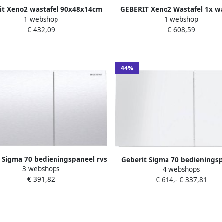
it Xeno2 wastafel 90x48x14cm
GEBERIT Xeno2 Wastafel 1x 
1 webshop
1 webshop
t kraangat zonder overloop
kraangat links rechts keramiek
€ 432,09
€ 608,59
KeraTect wit 500.531.01.1
480 x 140mm (BxDxH) wit 500.5
44%
 Sigma 70 bedieningspaneel rvs
Geberit Sigma 70 bedienings
3 webshops
igma reservoirs 8cm (UP720) en
4 webshops
wit glas voor Sigma reservoi
€ 391,82
12cm (UP320)
€ 614,-
€ 337,81
(UP720) en 12cm (UP320