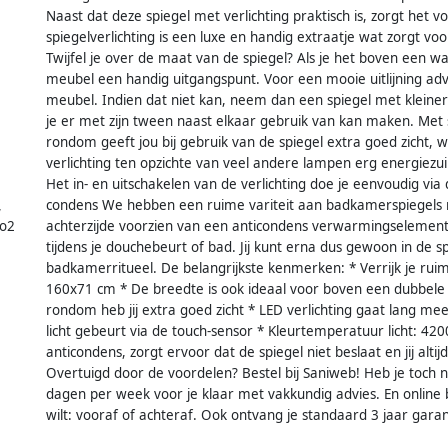
Naast dat deze spiegel met verlichting praktisch is, zorgt het 
spiegelverlichting is een luxe en handig extraatje wat zorgt v
Twijfel je over de maat van de spiegel? Als je het boven een wa
meubel een handig uitgangspunt. Voor een mooie uitlijning adv
meubel. Indien dat niet kan, neem dan een spiegel met kleiner
je er met zijn tween naast elkaar gebruik van kan maken. Met 
rondom geeft jou bij gebruik van de spiegel extra goed zicht, wel
verlichting ten opzichte van veel andere lampen erg energiezui
Het in- en uitschakelen van de verlichting doe je eenvoudig vi
condens We hebben een ruime variteit aan badkamerspiegels 
,
no2
achterzijde voorzien van een anticondens verwarmingselement. 
tijdens je douchebeurt of bad. Jij kunt erna dus gewoon in de sp
badkamerritueel. De belangrijkste kenmerken: * Verrijk je ruim
160x71 cm * De breedte is ook ideaal voor boven een dubbele 
rondom heb jij extra goed zicht * LED verlichting gaat lang mee
licht gebeurt via de touch-sensor * Kleurtemperatuur licht: 420
anticondens, zorgt ervoor dat de spiegel niet beslaat en jij alti
Overtuigd door de voordelen? Bestel bij Saniweb! Heb je toch n
dagen per week voor je klaar met vakkundig advies. En online b
wilt: vooraf of achteraf. Ook ontvang je standaard 3 jaar gara