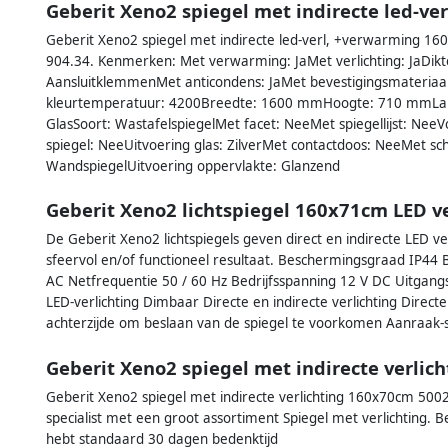
Geberit Xeno2 spiegel met indirecte led-v
Geberit Xeno2 spiegel met indirecte led-verl, +verwarming 1
904.34. Kenmerken: Met verwarming: JaMet verlichting: JaDikte
AansluitklemmenMet anticondens: JaMet bevestigingsmateriaal:
kleurtemperatuur: 4200Breedte: 1600 mmHoogte: 710 mmLam
GlasSoort: WastafelspiegelMet facet: NeeMet spiegellijst: Ne
spiegel: NeeUitvoering glas: ZilverMet contactdoos: NeeMet 
WandspiegelUitvoering oppervlakte: Glanzend
Geberit Xeno2 lichtspiegel 160x71cm LED ve
De Geberit Xeno2 lichtspiegels geven direct en indirecte LED v
sfeervol en/of functioneel resultaat. Beschermingsgraad IP44
AC Netfrequentie 50 / 60 Hz Bedrijfsspanning 12 V DC Uitgang
LED-verlichting Dimbaar Directe en indirecte verlichting Directe
achterzijde om beslaan van de spiegel te voorkomen Aanraak-
Geberit Xeno2 spiegel met indirecte verli
Geberit Xeno2 spiegel met indirecte verlichting 160x70cm 5002
specialist met een groot assortiment Spiegel met verlichting. 
hebt standaard 30 dagen bedenktijd