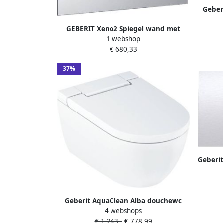
Geber
me
GEBERIT Xeno2 Spiegel wand met
1 webshop
indirecte verlichting 1200 x 710 x
€ 680,33
55mm (BxHxD) zilver glas (met
bevestigingsmateriaal)
37%
Geberit
voor S
Geberit AquaClean Alba douchewc
4 webshops
37.5x56.5x40.5cm spoelrandloos
€ 1.243,-
€ 778,99
diepspoel afstandsbediening KeraTect