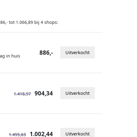
tot
bij
shops:
86,-
1.066,89
4
886,-
Uitverkocht
ag in huis
904,34
Uitverkocht
1.418,97
1.002,44
Uitverkocht
1.455,63