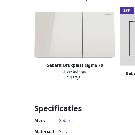
glans wit 146.350.01.1
23%
Geberit Drukplaat Sigma 70
3 webshops
Frontbediening 2-toets Glas Zandgrijs
Gebe
€ 337,81
bedien
Specificaties
Merk
Geberit
Materiaal
Glas