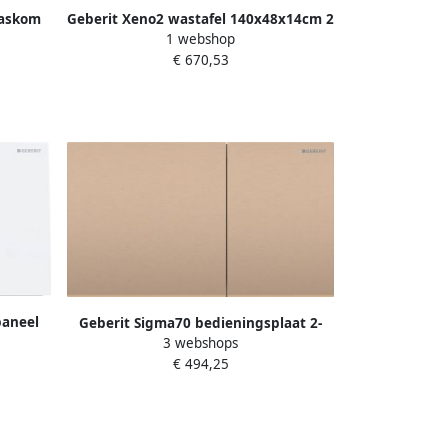
waskom
Geberit Xeno2 wastafel 140x48x14cm 2
1 webshop
 1200 x
kraangaten zonder overloop keramiek
€ 670,53
50.01.1
KeraTect wit 500926001
paneel
Geberit Sigma70 bedieningsplaat 2-
rs 8cm
3 webshops
toets spoeling vierkant rvs roodgoud
)
€ 494,25
115.622.QB.1