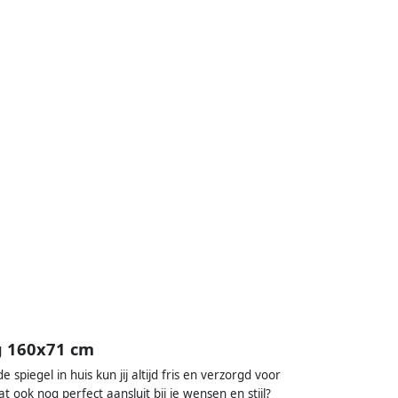
g 160x71 cm
piegel in huis kun jij altijd fris en verzorgd voor
ok nog perfect aansluit bij je wensen en stijl?