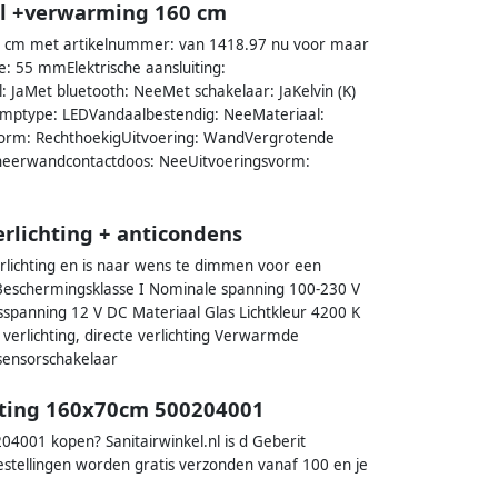
erl +verwarming 160 cm
60 cm met artikelnummer: van 1418.97 nu voor maar
: 55 mmElektrische aansluiting:
 JaMet bluetooth: NeeMet schakelaar: JaKelvin (K)
ptype: LEDVandaalbestendig: NeeMateriaal:
eVorm: RechthoekigUitvoering: WandVergrotende
scheerwandcontactdoos: NeeUitvoeringsvorm:
rlichting + anticondens
erlichting en is naar wens te dimmen voor een
 Beschermingsklasse I Nominale spanning 100-230 V
sspanning 12 V DC Materiaal Glas Lichtkleur 4200 K
 verlichting, directe verlichting Verwarmde
sensorschakelaar
chting 160x70cm 500204001
04001 kopen? Sanitairwinkel.nl is d Geberit
Bestellingen worden gratis verzonden vanaf 100 en je