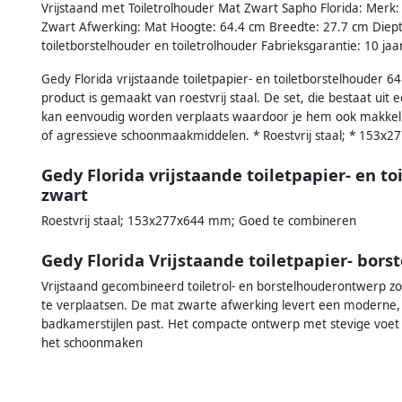
Vrijstaand met Toiletrolhouder Mat Zwart Sapho Florida: Merk: S
Zwart Afwerking: Mat Hoogte: 64.4 cm Breedte: 27.7 cm Diepte: 
toiletborstelhouder en toiletrolhouder Fabrieksgarantie: 10 jaa
Gedy Florida vrijstaande toiletpapier- en toiletborstelhouder 6
product is gemaakt van roestvrij staal. De set, die bestaat uit
kan eenvoudig worden verplaats waardoor je hem ook makkelij
of agressieve schoonmaakmiddelen. * Roestvrij staal; * 153x
Gedy Florida vrijstaande toiletpapier- en t
zwart
Roestvrij staal; 153x277x644 mm; Goed te combineren
Gedy Florida Vrijstaande toiletpapier- bor
Vrijstaand gecombineerd toiletrol- en borstelhouderontwerp zo
te verplaatsen. De mat zwarte afwerking levert een moderne, st
badkamerstijlen past. Het compacte ontwerp met stevige voet b
het schoonmaken