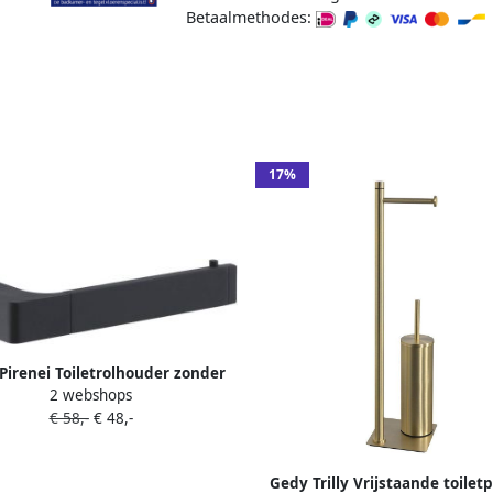
Betaalmethodes:
17%
Pirenei Toiletrolhouder zonder
2 webshops
klep mat zwart
€ 58,-
€ 48,-
Gedy Trilly Vrijstaande toiletp