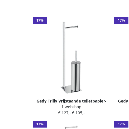
17%
17%
Gedy Trilly Vrijstaande toiletpapier-
Gedy 
1 webshop
borstelhouder vierkant chroom
bor
€ 127,-
€ 105,-
17%
17%