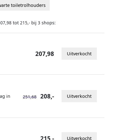
arte toiletrolhouders
tot
bij
shops:
207,98
215,-
3
207,98
Uitverkocht
208,-
ag in
Uitverkocht
251,68
215,-
Uitverkocht