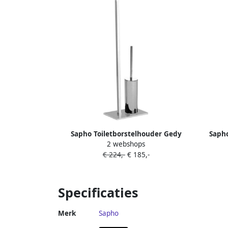
Sapho Toiletborstelhouder Gedy
Sapho
2 webshops
Vrijstaand met Toiletrolhouder
Vrijsta
€ 224,-
€ 185,-
Rechthoekig Chroom
Specificaties
Merk
Sapho