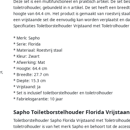
Deze set is een multifunctioneel en praktisch artikel. De set be
toiletrolhouder, gebundeld in n artikel. De set heeft een bree
hoogte van 64.4 cm. Het product is gemaakt van roestvrij staa
een vrijstaande set die eenvoudig kan worden verplaatst en d
Specificaties Toiletborstelhouder Vrijstaand met Toiletrolhoude
* Merk: Sapho
* Serie: Florida
* Materiaal: Roestvrij staal
* Kleur: Zwart
* Afwerking: Mat
* Hoogte: 64.4 cm
r,
* Breedte: 27.7 cm
* Diepte: 15.3 cm
* Vrijstaand: Ja
* Set is inclusief toiletborstelhouder en toiletrolhouder
* Fabrieksgarantie: 10 jaar
Sapho Toiletborstelhouder Florida Vrijstaa
Toiletborstelhouder Sapho Florida Vrijstaand met Toiletrolhou
toiletrolhouder is van het merk Sapho en behoort tot de accessoi