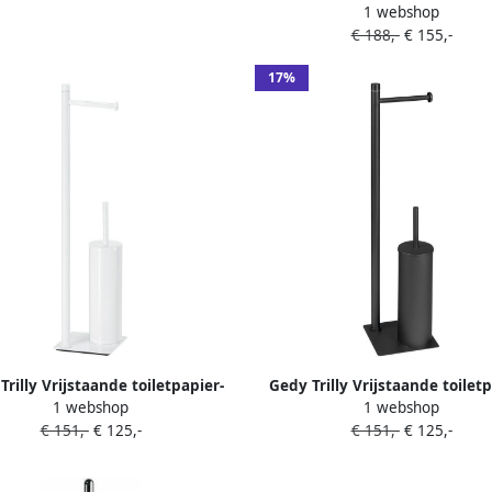
1 webshop
borstelhouder vierkant gou
€ 188,-
€ 155,-
17%
Trilly Vrijstaande toiletpapier-
Gedy Trilly Vrijstaande toiletp
1 webshop
1 webshop
stelhouder vierkant wit mat
borstelhouder vierkant zwar
€ 151,-
€ 125,-
€ 151,-
€ 125,-