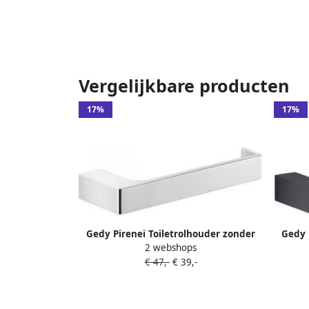
Vergelijkbare producten
17%
17%
Gedy Pirenei Toiletrolhouder zonder
Gedy 
2 webshops
klep chroom
€ 47,-
€ 39,-