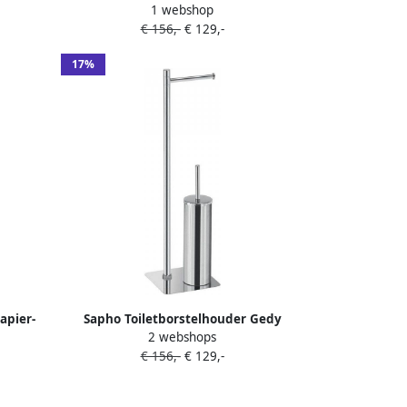
1 webshop
d mat
borstelhouder vierkant zwart mat
€ 156,-
€ 129,-
bamboe
17%
apier-
Sapho Toiletborstelhouder Gedy
2 webshops
t mat
Vrijstaand met Toiletrolhouder Chroom
€ 156,-
€ 129,-