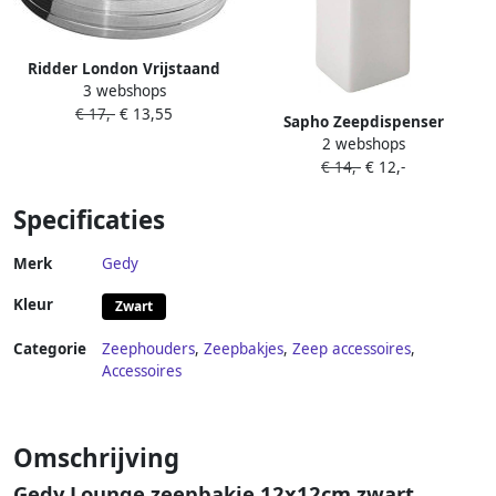
Ridder London Vrijstaand
3 webshops
zeepbakje gepolijst roestvrij
€ 17,-
€ 13,55
staal
Sapho Zeepdispenser
2 webshops
Verbena Vrijstaand 16.5x6.5
€ 14,-
€ 12,-
cm Keramiek Wit
Specificaties
Merk
Gedy
Kleur
Zwart
Categorie
Zeephouders
,
Zeepbakjes
,
Zeep accessoires
,
Accessoires
Omschrijving
Gedy Lounge zeepbakje 12x12cm zwart