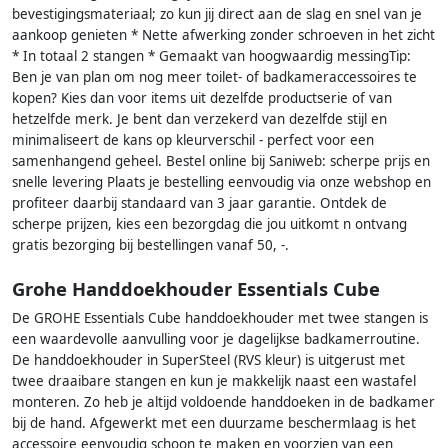
bevestigingsmateriaal; zo kun jij direct aan de slag en snel van je
aankoop genieten * Nette afwerking zonder schroeven in het zicht
* In totaal 2 stangen * Gemaakt van hoogwaardig messingTip:
Ben je van plan om nog meer toilet- of badkameraccessoires te
kopen? Kies dan voor items uit dezelfde productserie of van
hetzelfde merk. Je bent dan verzekerd van dezelfde stijl en
minimaliseert de kans op kleurverschil - perfect voor een
samenhangend geheel. Bestel online bij Saniweb: scherpe prijs en
snelle levering Plaats je bestelling eenvoudig via onze webshop en
profiteer daarbij standaard van 3 jaar garantie. Ontdek de
scherpe prijzen, kies een bezorgdag die jou uitkomt n ontvang
gratis bezorging bij bestellingen vanaf 50, -.
Grohe Handdoekhouder Essentials Cube
De GROHE Essentials Cube handdoekhouder met twee stangen is
een waardevolle aanvulling voor je dagelijkse badkamerroutine.
De handdoekhouder in SuperSteel (RVS kleur) is uitgerust met
twee draaibare stangen en kun je makkelijk naast een wastafel
monteren. Zo heb je altijd voldoende handdoeken in de badkamer
bij de hand. Afgewerkt met een duurzame beschermlaag is het
accessoire eenvoudig schoon te maken en voorzien van een