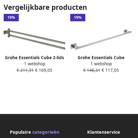
Vergelijkbare producten
19%
19%
Grohe Essentials Cube 2-lids
Grohe Essentials Cube
1 webshop
1 webshop
handdoekhouder 43.9cm
handdoekhouder 60cm
€ 211,31
€ 169,05
€ 146,31
€ 117,05
draaibaar brushed hard
supersteel 40509DC1
graphite 40624AL1
Populaire
categorieën
Klantenservice