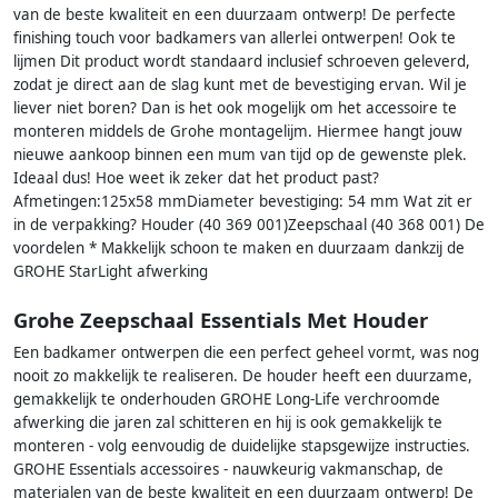
van de beste kwaliteit en een duurzaam ontwerp! De perfecte
finishing touch voor badkamers van allerlei ontwerpen! Ook te
lijmen Dit product wordt standaard inclusief schroeven geleverd,
zodat je direct aan de slag kunt met de bevestiging ervan. Wil je
liever niet boren? Dan is het ook mogelijk om het accessoire te
monteren middels de Grohe montagelijm. Hiermee hangt jouw
nieuwe aankoop binnen een mum van tijd op de gewenste plek.
Ideaal dus! Hoe weet ik zeker dat het product past?
Afmetingen:125x58 mmDiameter bevestiging: 54 mm Wat zit er
in de verpakking? Houder (40 369 001)Zeepschaal (40 368 001) De
voordelen * Makkelijk schoon te maken en duurzaam dankzij de
GROHE StarLight afwerking
Grohe Zeepschaal Essentials Met Houder
Een badkamer ontwerpen die een perfect geheel vormt, was nog
nooit zo makkelijk te realiseren. De houder heeft een duurzame,
gemakkelijk te onderhouden GROHE Long-Life verchroomde
afwerking die jaren zal schitteren en hij is ook gemakkelijk te
monteren - volg eenvoudig de duidelijke stapsgewijze instructies.
GROHE Essentials accessoires - nauwkeurig vakmanschap, de
materialen van de beste kwaliteit en een duurzaam ontwerp! De