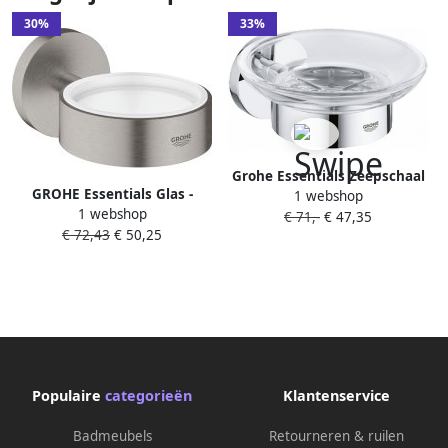
30%
33%
Grohe Essentials Zeepschaal
GROHE Essentials Glas -
1 webshop
met houder wandmontage
1 webshop
zeepschaaphouder rond
€ 71,-
€ 47,35
chroom 40444001
€ 72,43
€ 50,25
wand 1 gats metaal
supersteel
Populaire
categorieën
Klantenservice
Badmeubels
Retourneren & ruilen