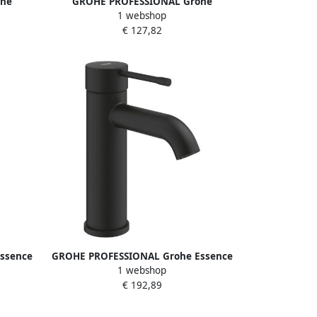
he
GROHE PROFESSIONAL Grohe
1 webshop
n hoog
Eurosmart L-Size wastafelmengkraan
€ 127,82
970003
hoog met ketting chroom
ssence
GROHE PROFESSIONAL Grohe Essence
1 webshop
M-size
eengreep wastafelmengkraan S-size
€ 192,89
hantom
met een gladde body kleur Phantom
Black 24172KF1