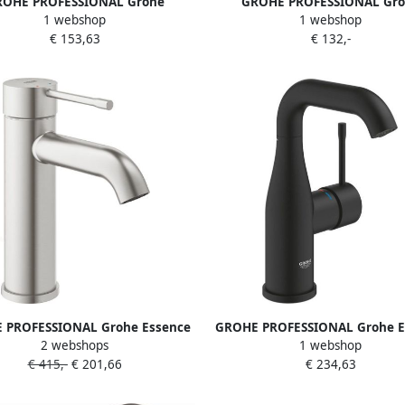
OHE PROFESSIONAL Grohe
GROHE PROFESSIONAL Gro
1 webshop
1 webshop
art Special wastafelmengkraan
Eurosmart wastafelmengkraa
€ 153,63
€ 132,-
 safety stop desinfectie gladde
gladde body L-size chroom 23
body 23985003
 PROFESSIONAL Grohe Essence
GROHE PROFESSIONAL Grohe E
2 webshops
1 webshop
S-size wastafelkraan z.waste
eengreep wastafelmengkraan 
€ 415,-
€ 201,66
€ 234,63
supersteel 24172DC1
hoog met een gladde body P
Black 24176KF1