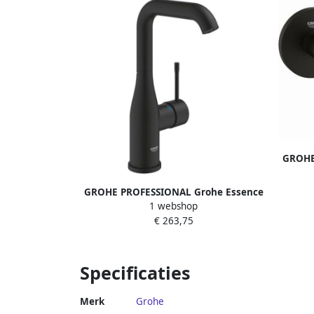
GROHE
tweeg
zond
GROHE PROFESSIONAL Grohe Essence
1 webshop
wastafelmengkraan L-size hoog met
€ 263,75
een gladde body Phantom Black
24177KF1
Specificaties
Merk
Grohe