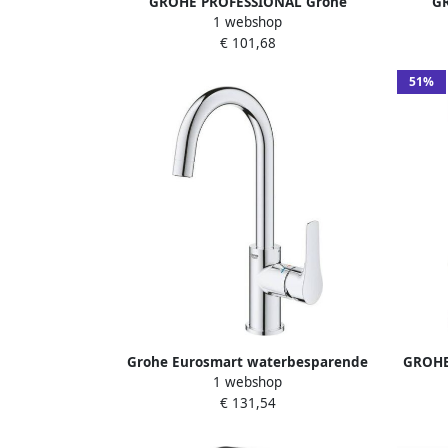
GROHE PROFESSIONAL Grohe
GR
1 webshop
Eurosmart Special wastafelmengkraan
Eurosm
€ 101,68
M-size verlengde greep gladde body
M-size
chroom 23983003
51%
Grohe Eurosmart waterbesparende
GROHE
1 webshop
wastafelkraan l-size met trekwaste
New 
€ 131,54
chroom 23537003