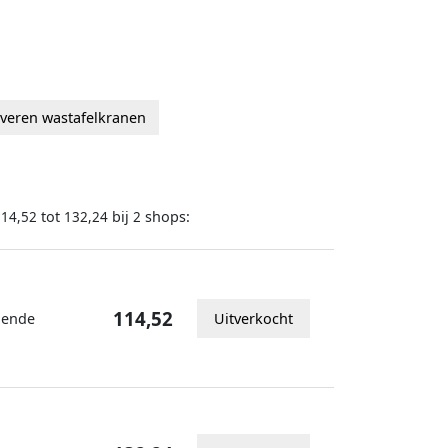
lveren wastafelkranen
tot
bij
shops:
114,52
132,24
2
114,52
lgende
Uitverkocht