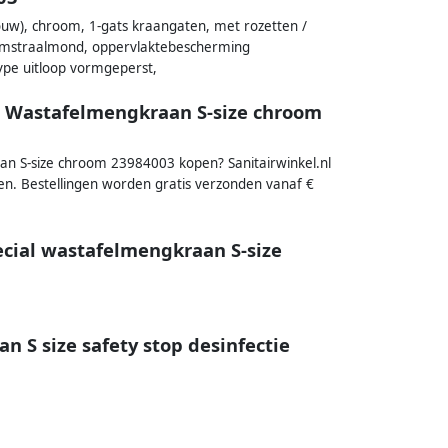
uw), chroom, 1-gats kraangaten, met rozetten /
huimstraalmond, oppervlaktebescherming
ype uitloop vormgeperst,
 Wastafelmengkraan S-size chroom
S-size chroom 23984003 kopen? Sanitairwinkel.nl
en. Bestellingen worden gratis verzonden vanaf €
ial wastafelmengkraan S-size
 S size safety stop desinfectie