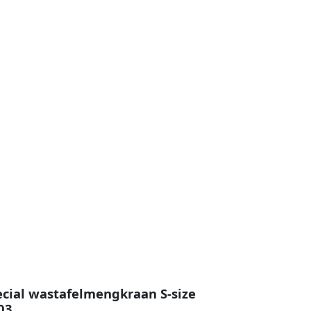
ial wastafelmengkraan S-size
03