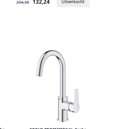
132,24
Uitverkocht
254,30