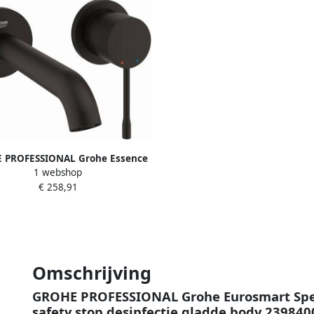
 PROFESSIONAL Grohe Essence
1 webshop
ats wastafelmengkraan M-size
€ 258,91
er inbouwdeel Phantom Black
29192KF1
Omschrijving
GROHE PROFESSIONAL Grohe Eurosmart Spec
safety stop desinfectie gladde body 239840