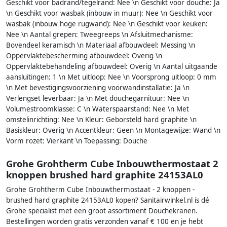
Geschikt voor badrand/tegelrand: Nee \n Geschikt voor douche: Ja
\n Geschikt voor wasbak (inbouw in muur): Nee \n Geschikt voor
wasbak (inbouw hoge rugwand): Nee \n Geschikt voor keuken:
Nee \n Aantal grepen: Tweegreeps \n Afsluitmechanisme:
Bovendeel keramisch \n Materiaal afbouwdeel: Messing \n
Oppervlaktebescherming afbouwdeel: Overig \n
Oppervlaktebehandeling afbouwdeel: Overig \n Aantal uitgaande
aansluitingen: 1 \n Met uitloop: Nee \n Voorsprong uitloop: 0 mm
\n Met bevestigingsvoorziening voorwandinstallatie: Ja \n
Verlengset leverbaar: Ja \n Met douchegarnituur: Nee \n
Volumestroomklasse: C \n Waterspaarstand: Nee \n Met
omstelinrichting: Nee \n Kleur: Geborsteld hard graphite \n
Basiskleur: Overig \n Accentkleur: Geen \n Montagewijze: Wand \n
Vorm rozet: Vierkant \n Toepassing: Douche
Grohe Grohtherm Cube Inbouwthermostaat 2
knoppen brushed hard graphite 24153AL0
Grohe Grohtherm Cube Inbouwthermostaat - 2 knoppen -
brushed hard graphite 24153AL0 kopen? Sanitairwinkel.nl is dé
Grohe specialist met een groot assortiment Douchekranen.
Bestellingen worden gratis verzonden vanaf € 100 en je hebt