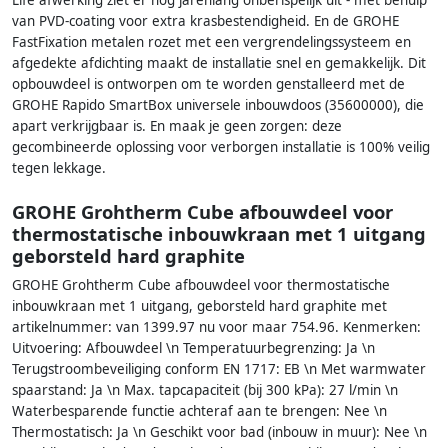
Life afwerking ziet er nog jarenlang onberispelijk uit - met behulp
van PVD-coating voor extra krasbestendigheid. En de GROHE
FastFixation metalen rozet met een vergrendelingssysteem en
afgedekte afdichting maakt de installatie snel en gemakkelijk. Dit
opbouwdeel is ontworpen om te worden genstalleerd met de
GROHE Rapido SmartBox universele inbouwdoos (35600000), die
apart verkrijgbaar is. En maak je geen zorgen: deze
gecombineerde oplossing voor verborgen installatie is 100% veilig
tegen lekkage.
GROHE Grohtherm Cube afbouwdeel voor
thermostatische inbouwkraan met 1 uitgang
geborsteld hard graphite
GROHE Grohtherm Cube afbouwdeel voor thermostatische
inbouwkraan met 1 uitgang, geborsteld hard graphite met
artikelnummer: van 1399.97 nu voor maar 754.96. Kenmerken:
Uitvoering: Afbouwdeel \n Temperatuurbegrenzing: Ja \n
Terugstroombeveiliging conform EN 1717: EB \n Met warmwater
spaarstand: Ja \n Max. tapcapaciteit (bij 300 kPa): 27 l/min \n
Waterbesparende functie achteraf aan te brengen: Nee \n
Thermostatisch: Ja \n Geschikt voor bad (inbouw in muur): Nee \n