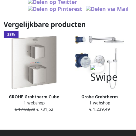
Vergelijkbare producten
38%
GROHE Grohtherm Cube
Grohe Grohtherm
1 webshop
1 webshop
afbouwdeel voor
SmartControl
€ 1.183,39
€ 731,52
€ 1.239,49
thermostatische
Regendoucheset Inbouw
inbouwkraan met 1 uitgang
hoofddouche rond 31cm 2
supersteel
functies staafhanddouche 1
stand chroom 34705000