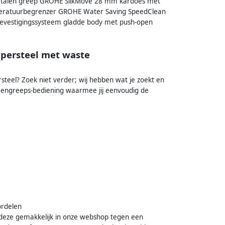
: metalen greep GROHE SilkMove 28 mm kardoes met
mperatuurbegrenzer GROHE Water Saving SpeedClean
bevestigingssysteem gladde body met push-open
upersteel met waste
steel? Zoek niet verder; wij hebben wat je zoekt en
eengreeps-bediening waarmee jij eenvoudig de
ordelen
 deze gemakkelijk in onze webshop tegen een