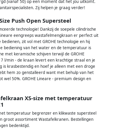
orgd (vanaf 50) op een moment dat het jou uitkomt.
itairspecialisten. Zij helpen je graag verder!
Size Push Open Supersteel
ceerde technologie! Dankzij de soepele cilindrische
Lineare eengreeps wastafelmengkraan er perfect uit
bedienen, zit vol met GROHE technologie en hij
De bediening van het water en de temperatuur is
he met keramische schijven terwijl de GROHE
 l/min - de kraan levert een krachtige straal en je
 is krasbestendig en hoef je alleen met een droge
 hebt hem zo genstalleerd want met behulp van het
 tot wel 50%. GROHE Lineare - premium design en
felkraan XS-size met temperatuur
C1
et temperatuur begrenzer en klikwaste supersteel
en groot assortiment Wastafelkranen. Bestellingen
agen bedenktijd.