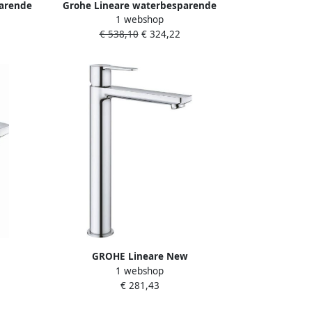
arende
Grohe Lineare waterbesparende
1 webshop
t
wastafelkraan xs-size met waste
€ 538,10
€ 324,22
kwaste
brushed hard graphite 32109AL1
GROHE Lineare New
1 webshop
 waste
Wastafelmengkraan XL-size eengreeps
€ 281,43
te glad
1-gats 313mm hoogte glad 181mm
om
uitloop vast chroom