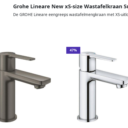
Grohe Lineare New xS-size Wastafelkraan S
De GROHE Lineare eengreeps wastafelmengkraan met XS-uitloo
47%