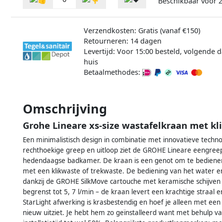
Beschikbaar voor
Verzendkosten: Gratis (vanaf €150)
Retourneren: 14 dagen
Levertijd: Voor 15:00 besteld, volgende d
huis
Betaalmethodes:
Omschrijving
Grohe Lineare xs-size wastafelkraan met kl
Een minimalistisch design in combinatie met innovatieve technol
rechthoekige greep en uitloop ziet de GROHE Lineare eengreep
hedendaagse badkamer. De kraan is een genot om te bedienen,
met een klikwaste of trekwaste. De bediening van het water e
dankzij de GROHE SilkMove cartouche met keramische schijven 
begrenst tot 5, 7 l/min – de kraan levert een krachtige straa
StarLight afwerking is krasbestendig en hoef je alleen met ee
nieuw uitziet. Je hebt hem zo geïnstalleerd want met behulp 