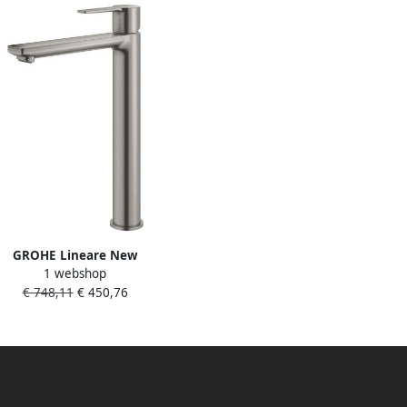
GROHE Lineare New
1 webshop
elmengkraan XL-size eengreeps
€ 748,11
€ 450,76
ts 313mm hoogte glad 181mm
uitloop vast supersteel