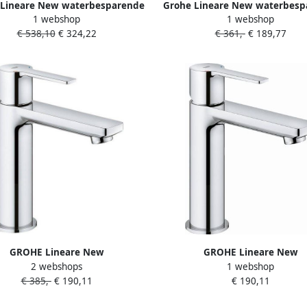
 Lineare New waterbesparende
Grohe Lineare New waterbesp
1 webshop
1 webshop
wastafelkraan XS-size met
wastafelkraan XS-size me
€ 538,10
€ 324,22
€ 361,-
€ 189,77
ratuur begrenzer en klikwaste
temperatuur begrenzer en kli
hed hard graphite 23791AL1
chroom 23791001
GROHE Lineare New
GROHE Lineare New
2 webshops
1 webshop
felmengkraan S-size trekwaste
Wastafelmengkraan S-size PO
€ 385,-
€ 190,11
€ 190,11
greeps 1-gats 180mm hoogte
eengreeps 1-gats 180mm hoog
28mm uitloop vast chroom
128mm uitloop vast chro