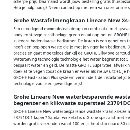
scherpe prijs. Daarnaast wordt jouw bestelling gratis thuisbez
Heb je hulp nodig? Neem contact op met een van onze online san
Grohe Wastafelmengkraan Lineare New Xs-
Een uitnodigend minimalistisch design in combinatie met geavan
body en stevige rechthoekige greep en uitloop ziet de GROHE 
in iedere hedendaagse badkamer. De kraan is een genot om te 
heeft een pop-open waste die je met je vinger kan bedienen. 
precies en gaat moeiteloos dankzij de GROHE SilkMove cartouc
WaterSaving technologie technologie het water begrenst tot 5, 7
bespaart water en geld. De matte GROHE SuperSteel afwerking
doek af te vegen zodat de kraan er weer als nieuw uitziet. Je
GROHE FastFixation Plus systeem vermindert de installatietijd
technologie voor een geweldige prijs!
Grohe Lineare New waterbesparende wasta
begrenzer en klikwaste supersteel 23791D
GROHE Lineare New waterbesparende wastafelkraan XS-size m
23791DC1 kopen? Sanitairwinkel.nl is d Grohe specialist met e
worden gratis verzonden vanaf 100 en je hebt standaard 30 d