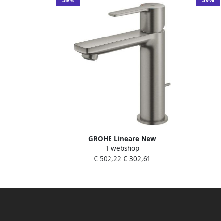
39%
39%
GROHE Lineare New
1 webshop
Wastafelmengkraan S size trekwaste
Wastaf
€ 502,22
€ 302,61
eengreeps 1 gats 180mm hoogte
1-ga
128mm uitloop vast supersteel