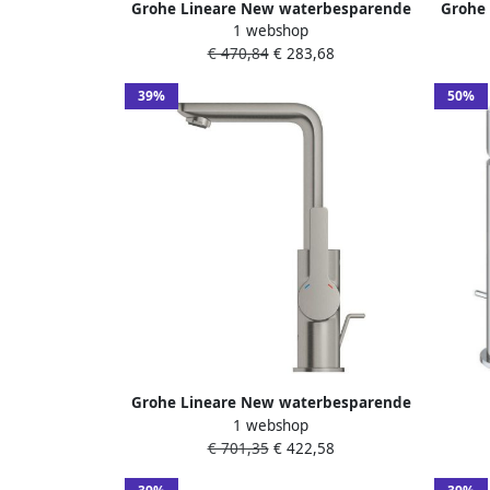
Grohe Lineare New waterbesparende
Grohe
1 webshop
wastafelkraan XS-size met waste
€ 470,84
€ 283,68
supersteel 32109DC1
tempe
brus
39%
50%
Grohe Lineare New waterbesparende
1 webshop
wastafelkraan L-size met waste met
Wasta
€ 701,35
€ 422,58
draaibare gegoten uitloop supersteel
een
23296DC1
1