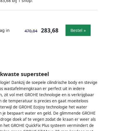
bij
shop:
283,68
1
283,68
ag in
Bestel »
470,84
ikwaste supersteel
ogie! Dankzij de soepele cilindrische body en stevige
s wastafelmengkraan er perfect uit in iedere
 zit vol met GROHE technologie en is verkrijgbaar
n de temperatuur is precies en gaat moeiteloos
terwijl de GROHE EcoJoy technologie het water
l en je bespaart water en geld. De glimmende GROHE
n droge doek af te vegen zodat de kraan er weer als
van het GROHE QuickFix Plus systeem vermindert de