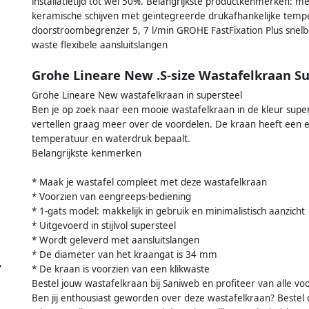
installatietijd tot wel 50%. Belangrijkste productkenmerken
keramische schijven met geïntegreerde drukafhankelijke te
doorstroombegrenzer 5, 7 l/min GROHE FastFixation Plus snel
waste flexibele aansluitslangen
Grohe Lineare New .S-size Wastafelkraan S
Grohe Lineare New wastafelkraan in supersteel
Ben je op zoek naar een mooie wastafelkraan in de kleur super
vertellen graag meer over de voordelen. De kraan heeft een 
temperatuur en waterdruk bepaalt.
Belangrijkste kenmerken
* Maak je wastafel compleet met deze wastafelkraan
* Voorzien van eengreeps-bediening
* 1-gats model: makkelijk in gebruik en minimalistisch aanzicht
* Uitgevoerd in stijlvol supersteel
* Wordt geleverd met aansluitslangen
* De diameter van het kraangat is 34 mm
,
* De kraan is voorzien van een klikwaste
Bestel jouw wastafelkraan bij Saniweb en profiteer van alle vo
Ben jij enthousiast geworden over deze wastafelkraan? Bestel