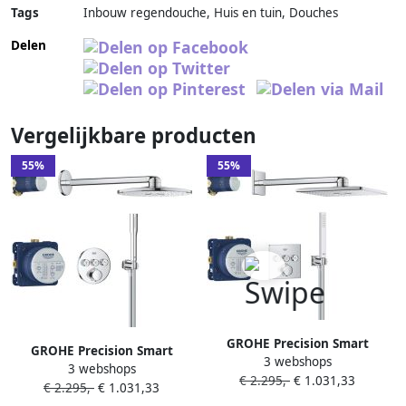
Tags
Inbouw regendouche, Huis en tuin, Douches
Delen
Vergelijkbare producten
55%
55%
GROHE Precision Smart
GROHE Precision Smart
3 webshops
Control showerset compleet
3 webshops
Control showerset compleet
€ 2.295,-
€ 1.031,33
m. handdouche stick m. 1
€ 2.295,-
€ 1.031,33
m. handdouche stick m. 1
straalsoort en hoofddouche