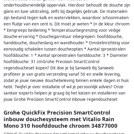
onderhoudsvriendelijk oppervlak. Hierdoor behoudt de douche zijn
glans en luxe uitstraling, zelfs bij dagelijks gebruik. De materialen
zijn bestand tegen kalk en watervlekken, waardoor schoonmaken
een fluitje van een cent is. Dit moet je weten * In de kleur chroom
* Eengreeps bediening * Temperatuurbegrenzing voor veilige
douche-ervaring * Douchegarnituur inbegrepen: hoofddouche,
handdouche, doucheslang en wandhouder * Omstelinrichting voor
eenvoudig schakelen tussen doucheopties * Aantal sproeistralen
hoofddouche: 1 * Aantal sproeistralen handdouche: 3 * Diameter
hoofddouche: 31 cmGrohe Precision SmartControl
regendoucheset kopen? Dit doe je bij Saniweb Bij Saniweb
profiteer je van gratis verzending vanaf 50 en snelle levering,
zodat je jouw nieuwe douchebeleving binnen enkele dagen in huis
hebt. Twijfel je over installatie of wil je persoonlijk advies? Onze
sanitair experts helpen je graag bij het kiezen en installeren van
jouw Grohe Precision SmartControl inbouw regendoucheset
Grohe QuickFix Precision SmartControl
inbouw douchesysteem met Vitalio Rain
Mono 310 hoofddouche chroom 34877000