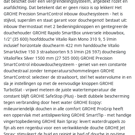
dat beschikt over een vergrendelingssysteem, afgedekt rozet en
asafdichting. Dat betekent dat er geen risico is op lekken! Het
GROHE Precision SmartControl inbouw douchesysteem - het is
stijlvol, superslim en staat garant voor douchegenot! bestaat uit:
inbouw thermostaat met 2 bedieningsknoppen en gentegreerde
douchehouder GROHE Rapido SmartBox universele inbouwbox,
1/2" (35 600) hoofddouche Vitalio Rain Mono 310 9, 5 l/min
inclusief horizontale douchearm 422 mm handdouche Vitalio
SmartActive 150 3 straalsoorten 9.5 l/min (26 597) doucheslang
VitalioFlex Silver 1500 mm (27 505 000) GROHE Precision
SmartControl inbouwdouchesysteem - geniet van een constante
douchestraal zonder temperatuurschommelingen GROHE
SmartControl: selecteer de straalsoort, stel het watervolume in en
sla je instellingen op met de eenvoudige knoppen GROHE
TurboStat - vrijwel meteen de juiste watertemperatuur die
constant blijft GROHE SafeStop (Plus) - biedt dubbele bescherming
tegen verbranding door heet water GROHE EcoJoy:
milieuvriendelijk douchen in alle comfort GROHE ProGrip heeft
een oppervlak met antislipwerking GROHE SmartTip - met handige
vingertopbediening GROHE Rain Spray: levert waterdruppels zo
fijn als een regenbui voor een verkwikkende douche GROHE Jet
Spray: stimuleert de huid en reinigt je bad of douche in no-time