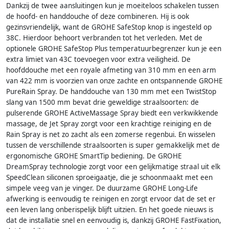
Dankzij de twee aansluitingen kun je moeiteloos schakelen tussen
de hoofd- en handdouche of deze combineren. Hij is ook
gezinsvriendelijk, want de GROHE SafeStop knop is ingesteld op
38C. Hierdoor behoort verbranden tot het verleden. Met de
optionele GROHE SafeStop Plus temperatuurbegrenzer kun je een
extra limiet van 43C toevoegen voor extra veiligheid. De
hoofddouche met een royale afmeting van 310 mm en een arm
van 422 mm is voorzien van onze zachte en ontspannende GROHE
PureRain Spray. De handdouche van 130 mm met een TwistStop
slang van 1500 mm bevat drie geweldige straalsoorten: de
pulserende GROHE ActiveMassage Spray biedt een verkwikkende
massage, de Jet Spray zorgt voor een krachtige reiniging en de
Rain Spray is net zo zacht als een zomerse regenbui. En wisselen
tussen de verschillende straalsoorten is super gemakkelijk met de
ergonomische GROHE SmartTip bediening. De GROHE
DreamSpray technologie zorgt voor een gelijkmatige straal uit elk
SpeedClean siliconen sproeigaatje, die je schoonmaakt met een
simpele veeg van je vinger. De duurzame GROHE Long-Life
afwerking is eenvoudig te reinigen en zorgt ervoor dat de set er
een leven lang onberispelijk blijft uitzien. En het goede nieuws is
dat de installatie snel en eenvoudig is, dankzij GROHE FastFixation,