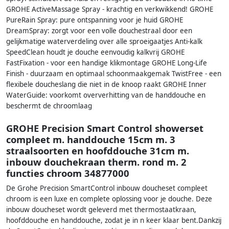
GROHE ActiveMassage Spray - krachtig en verkwikkend! GROHE
PureRain Spray: pure ontspanning voor je huid GROHE
DreamSpray: zorgt voor een volle douchestraal door een
gelijkmatige waterverdeling over alle sproeigaatjes Anti-kalk
SpeedClean houdt je douche eenvoudig kalkvrij GROHE
FastFixation - voor een handige klikmontage GROHE Long-Life
Finish - duurzaam en optimaal schoonmaakgemak TwistFree - een
flexibele doucheslang die niet in de knoop raakt GROHE Inner
WaterGuide: voorkomt oververhitting van de handdouche en
beschermt de chroomlaag
GROHE Precision Smart Control showerset
compleet m. handdouche 15cm m. 3
straalsoorten en hoofddouche 31cm m.
inbouw douchekraan therm. rond m. 2
functies chroom 34877000
De Grohe Precision SmartControl inbouw doucheset compleet
chroom is een luxe en complete oplossing voor je douche. Deze
inbouw doucheset wordt geleverd met thermostaatkraan,
hoofddouche en handdouche, zodat je in n keer klaar bent.Dankzij