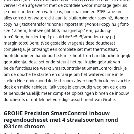
verwerkt en afgewerkt met de zichtdelen.Voor montage gebruik
je onder andere een waterpas, boormachine en PTFE-tape om
alles correct en waterdicht aan te sluiten.#onder-copy h2, #onder-
copy h3 { text-transform:none !important; }#onder-copy h3 { font-
size:1.05em; font-weight:600; margin-top:1em; padding-
top:0.6em; border-top:1px solid #e5e5e5;}#onder-copy p {
margin-top:0.3em; }Veelgestelde vragenIs deze doucheset
compleetJa, je ontvangt een complete set met thermostaat,
hoofddouche en handdouche.Kan ik hoofd- en handdouche tegelijk
gebruikenJa, deze set ondersteunt het gelijktijdig gebruik van
beide functies.Hoe werkt SmartControlMet SmartControl druk je
om de douche te starten en draai je om het watervolume in te
stellen.Hoe onderhoud ik de chroom afwerkingGebruik een zachte
doek en milde reiniger. Kalk veeg je eenvoudig weg om de glans
te behouden.Bekijk meer complete oplossingen binnen de inbouw
douchesets of ontdek het volledige assortiment van Grohe.
GROHE Precision SmartControl inbouw
regendoucheset met 4 straalsoorten rond
Ø31cm chroom