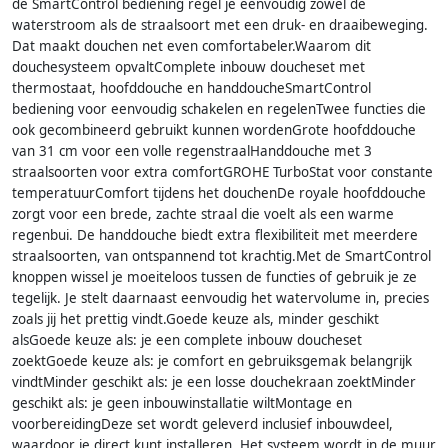
de SmartControl bediening regel je eenvoudig zowel de
waterstroom als de straalsoort met een druk- en draaibeweging.
Dat maakt douchen net even comfortabeler.Waarom dit
douchesysteem opvaltComplete inbouw doucheset met
thermostaat, hoofddouche en handdoucheSmartControl
bediening voor eenvoudig schakelen en regelenTwee functies die
ook gecombineerd gebruikt kunnen wordenGrote hoofddouche
van 31 cm voor een volle regenstraalHanddouche met 3
straalsoorten voor extra comfortGROHE TurboStat voor constante
temperatuurComfort tijdens het douchenDe royale hoofddouche
zorgt voor een brede, zachte straal die voelt als een warme
regenbui. De handdouche biedt extra flexibiliteit met meerdere
straalsoorten, van ontspannend tot krachtig.Met de SmartControl
knoppen wissel je moeiteloos tussen de functies of gebruik je ze
tegelijk. Je stelt daarnaast eenvoudig het watervolume in, precies
zoals jij het prettig vindt.Goede keuze als, minder geschikt
alsGoede keuze als: je een complete inbouw doucheset
zoektGoede keuze als: je comfort en gebruiksgemak belangrijk
vindtMinder geschikt als: je een losse douchekraan zoektMinder
geschikt als: je geen inbouwinstallatie wiltMontage en
voorbereidingDeze set wordt geleverd inclusief inbouwdeel,
waardoor je direct kunt installeren. Het systeem wordt in de muur