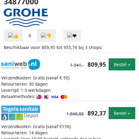
34877000
0
Beschikbaar voor
tot
bij
shops:
809,95
955,76
3
809,95
Bestel »
1.941,-
Verzendkosten: Gratis (vanaf € 50)
Retourneren: 30 dagen
Levertijd: 1-3 werkdagen
Betaalmethodes:
892,37
Bestel »
1.848,88
Verzendkosten: Gratis (vanaf €150)
Retourneren: 14 dagen