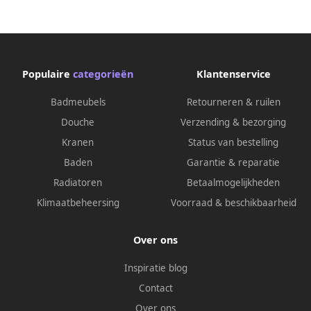
straalsoort en hoofddouche
31x31cm m. inb.
31cm m. inbouw
douchekraan therm. vierkant
douchekraan therm. rond m.
m. 3 functies chroom
3 functies chroom 34874000
34875000
Populaire
categorieën
Klantenservice
Badmeubels
Retourneren & ruilen
Douche
Verzending & bezorging
Kranen
Status van bestelling
Baden
Garantie & reparatie
Radiatoren
Betaalmogelijkheden
Klimaatbeheersing
Voorraad & beschikbaarheid
Over ons
Inspiratie blog
Contact
Over ons