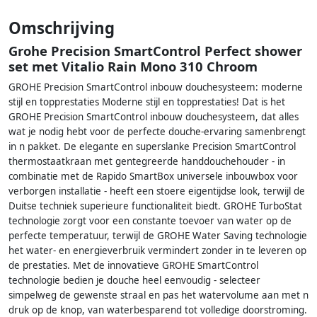
Omschrijving
Grohe Precision SmartControl Perfect shower
set met Vitalio Rain Mono 310 Chroom
GROHE Precision SmartControl inbouw douchesysteem: moderne
stijl en topprestaties Moderne stijl en topprestaties! Dat is het
GROHE Precision SmartControl inbouw douchesysteem, dat alles
wat je nodig hebt voor de perfecte douche-ervaring samenbrengt
in n pakket. De elegante en superslanke Precision SmartControl
thermostaatkraan met gentegreerde handdouchehouder - in
combinatie met de Rapido SmartBox universele inbouwbox voor
verborgen installatie - heeft een stoere eigentijdse look, terwijl de
Duitse techniek superieure functionaliteit biedt. GROHE TurboStat
technologie zorgt voor een constante toevoer van water op de
perfecte temperatuur, terwijl de GROHE Water Saving technologie
het water- en energieverbruik vermindert zonder in te leveren op
de prestaties. Met de innovatieve GROHE SmartControl
technologie bedien je douche heel eenvoudig - selecteer
simpelweg de gewenste straal en pas het watervolume aan met n
druk op de knop, van waterbesparend tot volledige doorstroming.