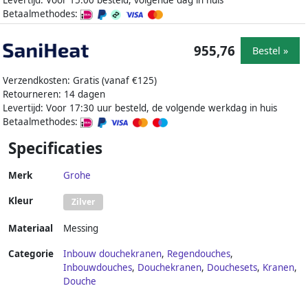
Levertijd: Voor 15:00 besteld, volgende dag in huis
Betaalmethodes:
955,76
Bestel »
Verzendkosten: Gratis (vanaf €125)
Retourneren: 14 dagen
Levertijd: Voor 17:30 uur besteld, de volgende werkdag in huis
Betaalmethodes:
Specificaties
Merk
Grohe
Kleur
Zilver
Materiaal
Messing
Categorie
Inbouw douchekranen
,
Regendouches
,
Inbouwdouches
,
Douchekranen
,
Douchesets
,
Kranen
,
Douche