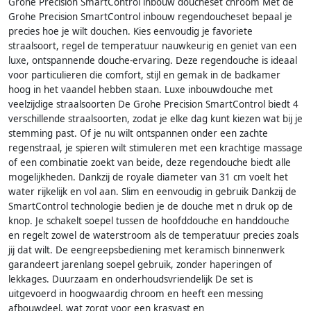
Grohe Precision SmartControl inbouw doucheset chroom Met de
Grohe Precision SmartControl inbouw regendoucheset bepaal je
precies hoe je wilt douchen. Kies eenvoudig je favoriete
straalsoort, regel de temperatuur nauwkeurig en geniet van een
luxe, ontspannende douche-ervaring. Deze regendouche is ideaal
voor particulieren die comfort, stijl en gemak in de badkamer
hoog in het vaandel hebben staan. Luxe inbouwdouche met
veelzijdige straalsoorten De Grohe Precision SmartControl biedt 4
verschillende straalsoorten, zodat je elke dag kunt kiezen wat bij je
stemming past. Of je nu wilt ontspannen onder een zachte
regenstraal, je spieren wilt stimuleren met een krachtige massage
of een combinatie zoekt van beide, deze regendouche biedt alle
mogelijkheden. Dankzij de royale diameter van 31 cm voelt het
water rijkelijk en vol aan. Slim en eenvoudig in gebruik Dankzij de
SmartControl technologie bedien je de douche met n druk op de
knop. Je schakelt soepel tussen de hoofddouche en handdouche
en regelt zowel de waterstroom als de temperatuur precies zoals
jij dat wilt. De eengreepsbediening met keramisch binnenwerk
garandeert jarenlang soepel gebruik, zonder haperingen of
lekkages. Duurzaam en onderhoudsvriendelijk De set is
uitgevoerd in hoogwaardig chroom en heeft een messing
afbouwdeel, wat zorgt voor een krasvast en