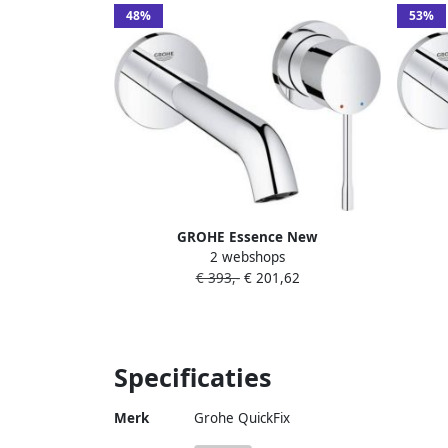
48%
53%
GROHE Essence New
2 webshops
Inbouwmengkraan afbouwdeel M-size
€ 393,-
€ 201,62
wand eengreeps 2-gats G1 2" 183mm
Inbou
voorsprong uitloop vast chroom
wand 
voo
Specificaties
Merk
Grohe QuickFix