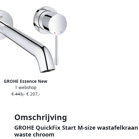
GROHE Essence New
1 webshop
wmengkraan afbouwdeel L-size
€ 443,-
€ 207,-
eengreeps 2-gats G1 2" 230mm
rsprong uitloop vast chroom
Omschrijving
GROHE QuickFix Start M-size wastafelkraan
waste chroom