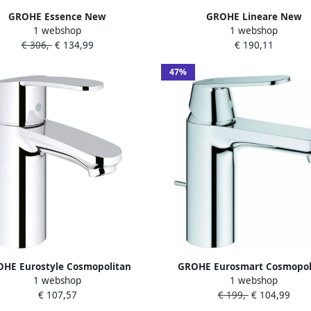
GROHE Essence New
GROHE Lineare New
1 webshop
1 webshop
stafelmengkraan S-size ES
Wastafelmengkraan S-size PO
€ 306,-
€ 134,99
€ 190,11
aste eengreeps 1-gats 174mm
eengreeps 1-gats 180mm hoog
e 116mm uitloop vast chroom
128mm uitloop vast chro
47%
HE Eurostyle Cosmopolitan
GROHE Eurosmart Cosmopol
1 webshop
1 webshop
stafelmengkraan S-size ES
Wastafelmengkraan M-size
€ 107,57
€ 199,-
€ 104,99
eps 1-gats 163mm hoogte glad
trekwaste eengreeps 1-gats
10mm uitloop vast chroom
hoogte 122mm uitloop vast 