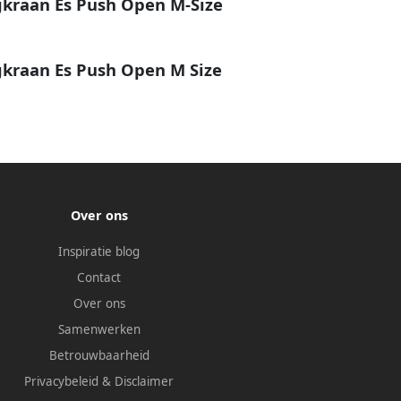
kraan Es Push Open M-Size
kraan Es Push Open M Size
Over ons
Inspiratie blog
Contact
Over ons
Samenwerken
Betrouwbaarheid
Privacybeleid
&
Disclaimer