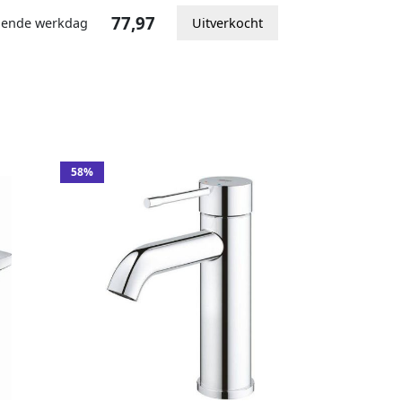
77,97
lgende werkdag
Uitverkocht
58%