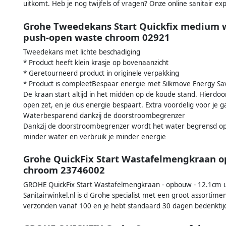
uitkomt. Heb je nog twijfels of vragen? Onze online sanitair ex
Grohe Tweedekans Start Quickfix medium w
push-open waste chroom 02921
Tweedekans met lichte beschadiging
* Product heeft klein krasje op bovenaanzicht
* Geretourneerd product in originele verpakking
* Product is compleetBespaar energie met Silkmove Energy Sa
De kraan start altijd in het midden op de koude stand. Hierdoor
open zet, en je dus energie bespaart. Extra voordelig voor je g
Waterbesparend dankzij de doorstroombegrenzer
Dankzij de doorstroombegrenzer wordt het water begrensd op 5
minder water en verbruik je minder energie
Grohe QuickFix Start Wastafelmengkraan o
chroom 23746002
GROHE QuickFix Start Wastafelmengkraan - opbouw - 12.1cm u
Sanitairwinkel.nl is d Grohe specialist met een groot assortim
verzonden vanaf 100 en je hebt standaard 30 dagen bedenktij