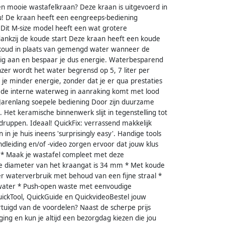
n mooie wastafelkraan? Deze kraan is uitgevoerd in
ou! De kraan heeft een eengreeps-bediening
Dit M-size model heeft een wat grotere
nkzij de koude start Deze kraan heeft een koude
t koud in plaats van gemengd water wanneer de
nodig aan en bespaar je dus energie. Waterbesparend
er wordt het water begrensd op 5, 7 liter per
je minder energie, zonder dat je er qua prestaties
t de interne waterweg in aanraking komt met lood
. Jarenlang soepele bediening Door zijn duurzame
 Het keramische binnenwerk slijt in tegenstelling tot
ruppen. Ideaal! QuickFix: verrassend makkelijk
n je huis ineens 'surprisingly easy'. Handige tools
andleiding en/of -video zorgen ervoor dat jouw klus
 * Maak je wastafel compleet met deze
e diameter van het kraangat is 34 mm * Met koude
r waterverbruik met behoud van een fijne straal *
water * Push-open waste met eenvoudige
QuickTool, QuickGuide en QuickvideoBestel jouw
rtuigd van de voordelen? Naast de scherpe prijs
rging en kun je altijd een bezorgdag kiezen die jou