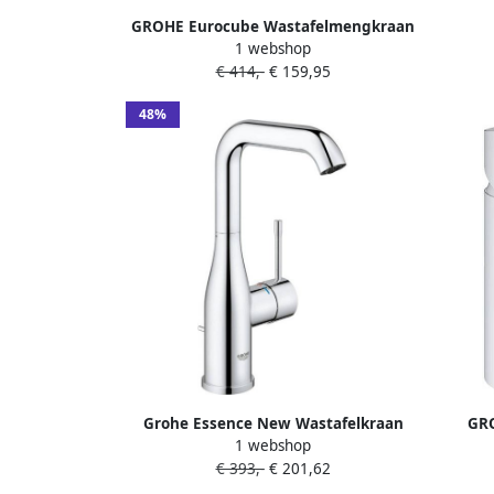
GROHE Eurocube Wastafelmengkraan
1 webshop
M-size eengreeps 1-gats cartouche
Wa
€ 414,-
€ 159,95
keramisch 201mm hoogte glad 133mm
trekw
uitloop vast chroom
hoogt
48%
Grohe Essence New Wastafelkraan
GRO
1 webshop
Opbouw uitloop 12.7cm L size hoge
Wa
€ 393,-
€ 201,62
draaibare uitloop met trekwaste
eengre
EcoJoy chroom 32628001
1