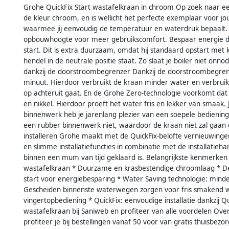
Grohe QuickFix Start wastafelkraan in chroom Op zoek naar ee
de kleur chroom, en is wellicht het perfecte exemplaar voor j
waarmee jij eenvoudig de temperatuur en waterdruk bepaalt. 
opbouwhoogte voor meer gebruikscomfort. Bespaar energie da
start. Dit is extra duurzaam, omdat hij standaard opstart me
hendel in de neutrale positie staat. Zo slaat je boiler niet on
dankzij de doorstroombegrenzer Dankzij de doorstroombegrenz
minuut. Hierdoor verbruikt de kraan minder water en verbruik 
op achteruit gaat. En de Grohe Zero-technologie voorkomt da
en nikkel. Hierdoor proeft het water fris en lekker van smaak
binnenwerk heb je jarenlang plezier van een soepele bediening.
een rubber binnenwerk niet, waardoor de kraan niet zal gaan d
installeren Grohe maakt met de QuickFix-belofte vernieuwingen i
en slimme installatiefuncties in combinatie met de installatieh
binnen een mum van tijd geklaard is. Belangrijkste kenmerken
wastafelkraan * Duurzame en krasbestendige chroomlaag * D
start voor energiebesparing * Water Saving technologie: minde
Gescheiden binnenste waterwegen zorgen voor fris smakend 
vingertopbediening * QuickFix: eenvoudige installatie dankzij 
wastafelkraan bij Saniweb en profiteer van alle voordelen Ove
profiteer je bij bestellingen vanaf 50 voor van gratis thuisbezo