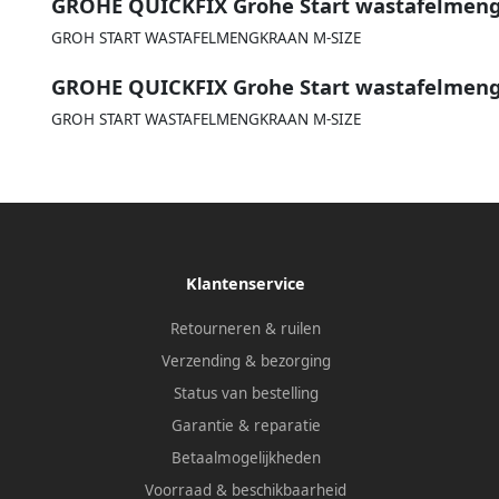
GROHE QUICKFIX Grohe Start wastafelmeng
GROH START WASTAFELMENGKRAAN M-SIZE
GROHE QUICKFIX Grohe Start wastafelmeng
GROH START WASTAFELMENGKRAAN M-SIZE
Klantenservice
Retourneren & ruilen
Verzending & bezorging
Status van bestelling
Garantie & reparatie
Betaalmogelijkheden
Voorraad & beschikbaarheid