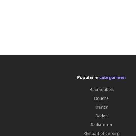
Populaire
categorieën
Badmeubels
Douche
Kranen
Baden
Radiatoren
Klimaatbeheersing