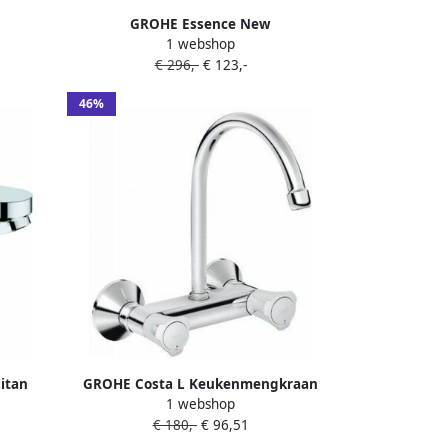
GROHE Essence New
1 webshop
 waste
Wastafelmengkraan S-size eengreeps
€ 296,-
€ 123,-
te glad
1-gats 174mm hoogte glad 116mm
om
uitloop vast chroom
46%
itan
GROHE Costa L Keukenmengkraan
1 webshop
 ES
wand tweegreeps 154mm hoogte
€ 180,-
€ 96,51
 168mm
kraanmond schuimstraalmond 182mm
chroom
bovenuitloop draaibaar chroom