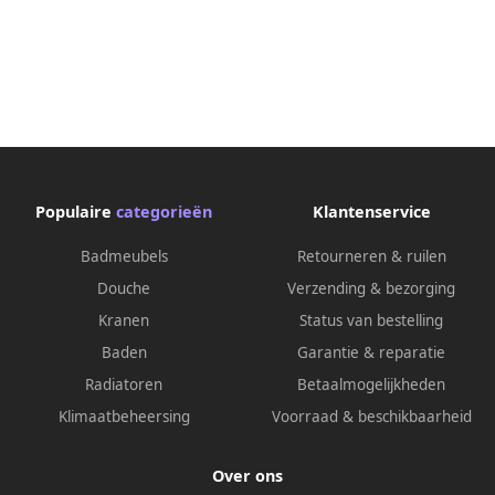
brushed cool sunrise
brushed hard graphite
41059gn0
41059al0
Populaire
categorieën
Klantenservice
Badmeubels
Retourneren & ruilen
Douche
Verzending & bezorging
Kranen
Status van bestelling
Baden
Garantie & reparatie
Radiatoren
Betaalmogelijkheden
Klimaatbeheersing
Voorraad & beschikbaarheid
Over ons