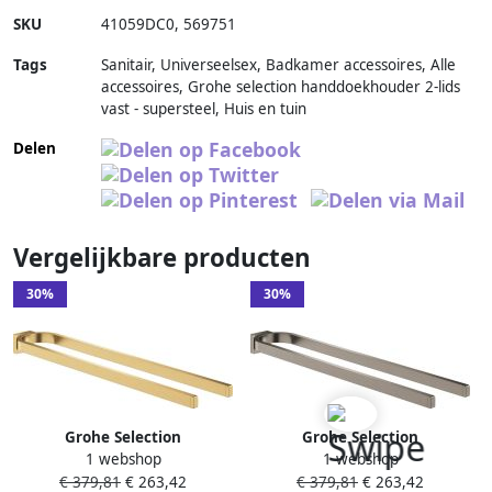
SKU
41059DC0
,
569751
Tags
Sanitair, Universeelsex, Badkamer accessoires, Alle
accessoires, Grohe selection handdoekhouder 2-lids
vast - supersteel, Huis en tuin
Delen
Vergelijkbare producten
30%
30%
Grohe Selection
Grohe Selection
1 webshop
1 webshop
Handdoekhouder 36cm
Handdoekhouder 36cm
€ 379,81
€ 263,42
€ 379,81
€ 263,42
dubbel niet draaibaar
dubbel niet draaibaar