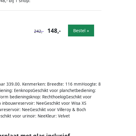
bij
shop:
48,-
1
148,-
Bestel »
242,-
ar 339.00. Kenmerken: Breedte: 116 mmHoogte: 8
ening: EenknopsGeschikt voor planchetbediening:
orm bedieningsknop: RechthoekigGeschikt voor
ta inbouwreservoir: NeeGeschikt voor Wisa XS
reservoir: NeeGeschikt voor Villeroy & Boch
chikt voor urinoir: NeeKleur: Velvet
splaat met glas inclusief