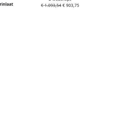
rinlaat
€ 1.093,54
€ 903,75
Metaal Urinoirset-tecsquarem
kplaat
opg