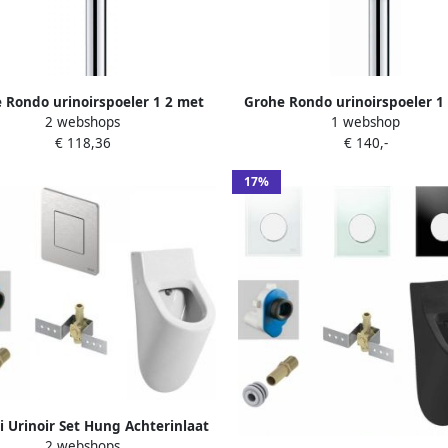
 Rondo urinoirspoeler 1 2 met
Grohe Rondo urinoirspoeler 1
2 webshops
1 webshop
kraan spoelpijp en verbinder
stopkraan spoelpijp en verb
€ 118,36
€ 140,-
chroom 37339000
vandaalremmen chroom 373
17%
i Urinoir Set Hung Achterinlaat
2 webshops
Wit met TECE Solid Drukplaat