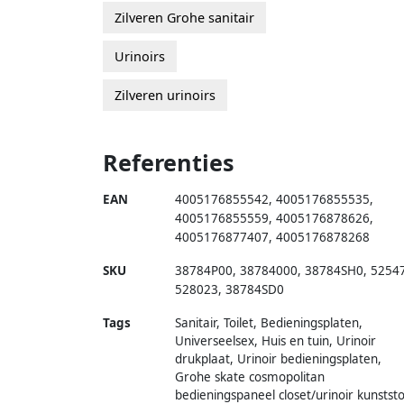
Zilveren Grohe sanitair
Urinoirs
Zilveren urinoirs
Referenties
EAN
4005176855542
,
4005176855535
,
4005176855559
,
4005176878626
,
4005176877407
,
4005176878268
SKU
38784P00
,
38784000
,
38784SH0
,
5254
528023
,
38784SD0
Tags
Sanitair, Toilet, Bedieningsplaten,
Universeelsex, Huis en tuin, Urinoir
drukplaat, Urinoir bedieningsplaten,
Grohe skate cosmopolitan
bedieningspaneel closet/urinoir kunststo