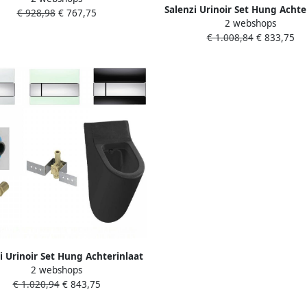
Salenzi Urinoir Set Hung Achte
€ 928,98
€ 767,75
Metaal
2 webshops
Mat Zwart met TECE Loop Dru
€ 1.008,84
€ 833,75
Glas Urinoirsetzwart-teclo
i Urinoir Set Hung Achterinlaat
2 webshops
art met TECE Square Drukplaat
€ 1.020,94
€ 843,75
s Urinoirsetzwart-tecsquareg