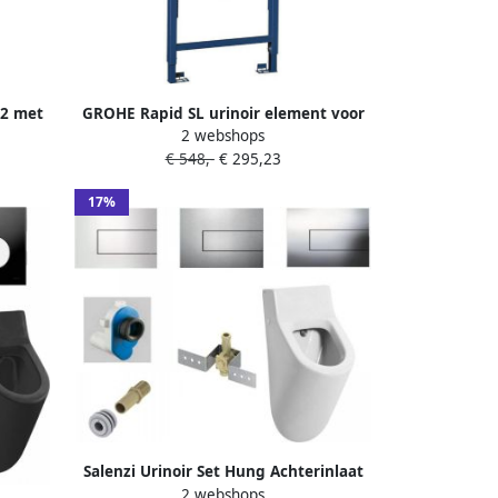
 2 met
GROHE Rapid SL urinoir element voor
2 webshops
inder
handmatige of Infrarood bediening
€ 548,-
€ 295,23
42000
38803001
17%
Salenzi Urinoir Set Hung Achterinlaat
2 webshops
Mat Wit met TECE Square Drukplaat