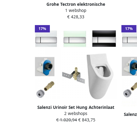
Grohe Tectron elektronische
1 webshop
urinoirspoeler chroom hoogte 116mm
€ 428,33
volumestroomklasse S(8.7 11.5 l min. )
17%
17%
Salenzi Urinoir Set Hung Achterinlaat
2 webshops
Mat Wit met TECE Square Drukplaat
Salenz
€ 1.020,94
€ 843,75
Glas Urinoirset-tecsquareg
Mat Zw
Gla