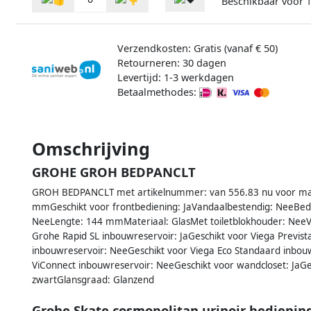
Beschikbaar voor
1
Verzendkosten: Gratis (vanaf € 50)
Retourneren: 30 dagen
Levertijd: 1-3 werkdagen
Betaalmethodes:
Omschrijving
GROHE GROH BEDPANCLT
GROH BEDPANCLT met artikelnummer: van 556.83 nu voor ma
mmGeschikt voor frontbediening: JaVandaalbestendig: NeeBedi
NeeLengte: 144 mmMateriaal: GlasMet toiletblokhouder: NeeV
Grohe Rapid SL inbouwreservoir: JaGeschikt voor Viega Previs
inbouwreservoir: NeeGeschikt voor Viega Eco Standaard inbouw
ViConnect inbouwreservoir: NeeGeschikt voor wandcloset: JaGes
zwartGlansgraad: Glanzend
Grohe Skate cosmopolitan urinoir bediening