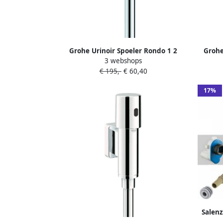
Grohe Urinoir Spoeler Rondo 1 2
Grohe
3 webshops
Zonder stopkraan met Spoelpijp en
stop
€ 195,-
€ 60,40
Verbinder Chroom
17%
Salenz
Mat 