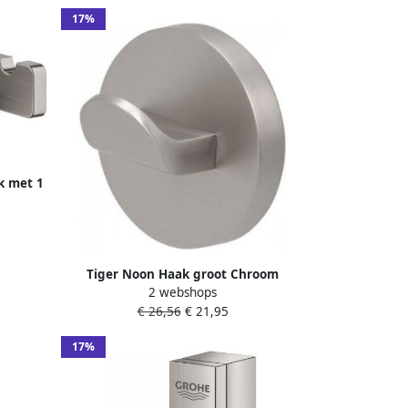
17%
k met 1
rsteel
Tiger Noon Haak groot Chroom
2 webshops
4.9x4.9x3.2cm 1322130346
€ 26,56
€ 21,95
17%