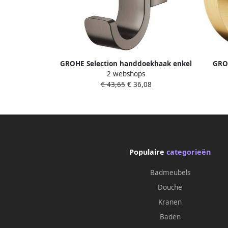
GROHE Selection handdoekhaak enkel
GRO
2 webshops
metaal hard graphite geborsteld
wand e
€ 43,65
€ 36,08
41039AL0
Populaire
categorieën
Badmeubels
Douche
Kranen
Baden