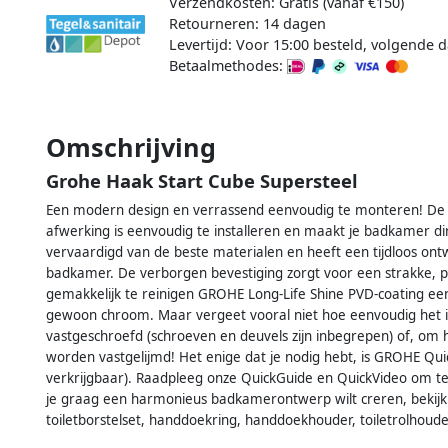
Verzendkosten: Gratis (vanaf €150)
Retourneren: 14 dagen
Levertijd: Voor 15:00 besteld, volgende d
Betaalmethodes:
Omschrijving
Grohe Haak Start Cube Supersteel
Een modern design en verrassend eenvoudig te monteren! De 
afwerking is eenvoudig te installeren en maakt je badkamer di
vervaardigd van de beste materialen en heeft een tijdloos on
badkamer. De verborgen bevestiging zorgt voor een strakke, p
gemakkelijk te reinigen GROHE Long-Life Shine PVD-coating ee
gewoon chroom. Maar vergeet vooral niet hoe eenvoudig het
vastgeschroefd (schroeven en deuvels zijn inbegrepen) of, om
worden vastgelijmd! Het enige dat je nodig hebt, is GROHE Qu
verkrijgbaar). Raadpleeg onze QuickGuide en QuickVideo om te
je graag een harmonieus badkamerontwerp wilt creren, bekijk 
toiletborstelset, handdoekring, handdoekhouder, toiletrolho