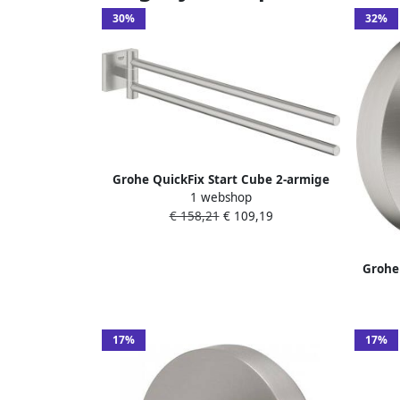
30%
32%
Grohe QuickFix Start Cube 2-armige
1 webshop
handdoekhouder 5 4x43 8x6 9cm
€ 158,21
€ 109,19
supersteel
Grohe 
17%
17%