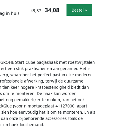
34,08
Bestel »
49,37
ag in huis
GROHE Start Cube badjashaak met roestvrijstalen
rect een stuk praktischer en aangenamer. Het is
twerp, waardoor het perfect past in elke moderne
rofessionele afwerking, terwijl de duurzame,
n tien keer hogere krasbestendigheid biedt dan
 is om te monteren! De haak kan worden
 het nog gemakkelijker te maken, kan het ook
ickGlue (voor n montageplaat 41127000, apart
 zien hoe eenvoudig het is om te monteren. En als
dan onze bijbehorende accessoires zoals de
uder en hoekdouchemand.