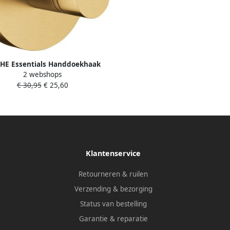
HE Essentials Handdoekhaak
2 webshops
nkel 1-gats metaal cool sunrise
€ 30,95
€ 25,60
geborsteld 40364GN1
Klantenservice
Retourneren & ruilen
Verzending & bezorging
Status van bestelling
Garantie & reparatie