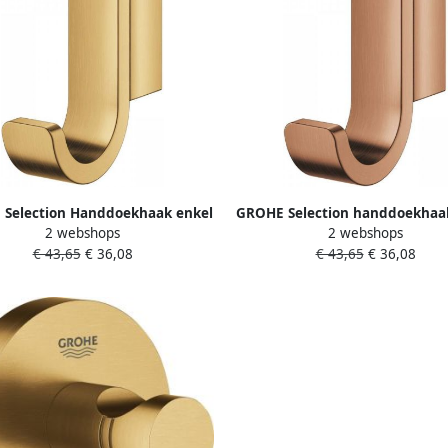
Selection Handdoekhaak enkel
GROHE Selection handdoekhaa
2 webshops
2 webshops
aal cool sunrise geborsteld
metaal warm sunset gebors
€ 43,65
€ 36,08
€ 43,65
€ 36,08
41039GN0
41039DL0