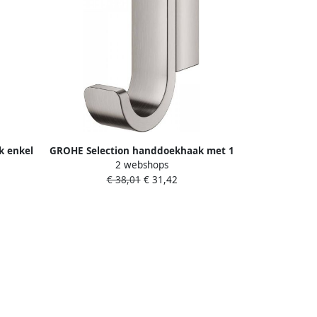
k enkel
GROHE Selection handdoekhaak met 1
2 webshops
teld
haak hxdxl 52x44x52mm kleur
€ 38,01
€ 31,42
supersteel