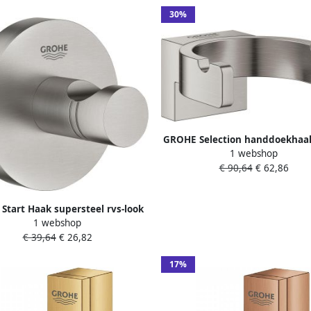
30%
GROHE Selection handdoekhaa
1 webshop
haak hxd 30x58mm kleur supe
€ 90,64
€ 62,86
Start Haak supersteel rvs-look
1 webshop
41173DC0
€ 39,64
€ 26,82
17%