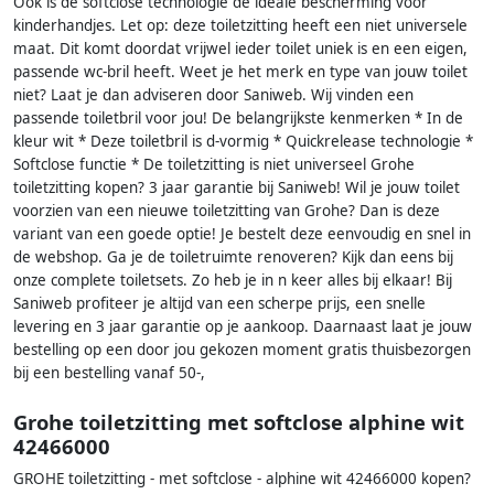
Ook is de softclose technologie de ideale bescherming voor
kinderhandjes. Let op: deze toiletzitting heeft een niet universele
maat. Dit komt doordat vrijwel ieder toilet uniek is en een eigen,
passende wc-bril heeft. Weet je het merk en type van jouw toilet
niet? Laat je dan adviseren door Saniweb. Wij vinden een
passende toiletbril voor jou! De belangrijkste kenmerken * In de
kleur wit * Deze toiletbril is d-vormig * Quickrelease technologie *
Softclose functie * De toiletzitting is niet universeel Grohe
toiletzitting kopen? 3 jaar garantie bij Saniweb! Wil je jouw toilet
voorzien van een nieuwe toiletzitting van Grohe? Dan is deze
variant van een goede optie! Je bestelt deze eenvoudig en snel in
de webshop. Ga je de toiletruimte renoveren? Kijk dan eens bij
onze complete toiletsets. Zo heb je in n keer alles bij elkaar! Bij
Saniweb profiteer je altijd van een scherpe prijs, een snelle
levering en 3 jaar garantie op je aankoop. Daarnaast laat je jouw
bestelling op een door jou gekozen moment gratis thuisbezorgen
bij een bestelling vanaf 50-,
Grohe toiletzitting met softclose alphine wit
42466000
GROHE toiletzitting - met softclose - alphine wit 42466000 kopen?