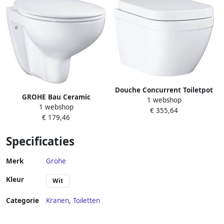
Douche Concurrent Toiletpot
GROHE Bau Ceramic
1 webshop
Hangend Grohe Euro Alpine
1 webshop
hangende wc met SoftClose
€ 355,64
Wit 37.4x54x36.1cm
€ 179,46
zitting en deksel voor
Wandcloset Diepspoel
inbouwsituaties randloze
Rimfree met Softclose en
Specificaties
technologie glanzend
Quickrelease Toiletzitting
keramiek Alpine Wit
spoelvolume 6 3 l
Merk
Grohe
Kleur
Wit
Categorie
Kranen
,
Toiletten