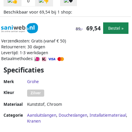
0
Beschikbaar voor
bij
shop:
69,54
1
69,54
Bestel »
89,-
Verzendkosten: Gratis (vanaf € 50)
Retourneren: 30 dagen
Levertijd: 1-3 werkdagen
Betaalmethodes:
Specificaties
Merk
Grohe
Kleur
Zilver
Materiaal
Kunststof
,
Chroom
Categorie
Aansluitslangen
,
Doucheslangen
,
Installatiemateriaal
,
Kranen