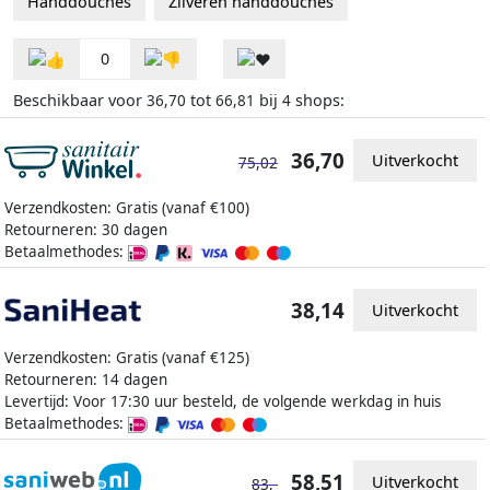
Handdouches
Zilveren handdouches
0
Beschikbaar voor
tot
bij
shops:
36,70
66,81
4
36,70
Uitverkocht
75,02
Verzendkosten: Gratis (vanaf €100)
Retourneren: 30 dagen
Betaalmethodes:
38,14
Uitverkocht
Verzendkosten: Gratis (vanaf €125)
Retourneren: 14 dagen
Levertijd: Voor 17:30 uur besteld, de volgende werkdag in huis
Betaalmethodes:
58,51
Uitverkocht
83,-