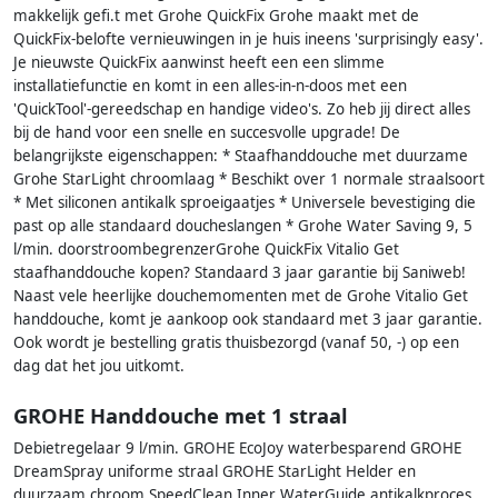
makkelijk gefi.t met Grohe QuickFix Grohe maakt met de
QuickFix-belofte vernieuwingen in je huis ineens 'surprisingly easy'.
Je nieuwste QuickFix aanwinst heeft een een slimme
installatiefunctie en komt in een alles-in-n-doos met een
'QuickTool'-gereedschap en handige video's. Zo heb jij direct alles
bij de hand voor een snelle en succesvolle upgrade! De
belangrijkste eigenschappen: * Staafhanddouche met duurzame
Grohe StarLight chroomlaag * Beschikt over 1 normale straalsoort
* Met siliconen antikalk sproeigaatjes * Universele bevestiging die
past op alle standaard doucheslangen * Grohe Water Saving 9, 5
l/min. doorstroombegrenzerGrohe QuickFix Vitalio Get
staafhanddouche kopen? Standaard 3 jaar garantie bij Saniweb!
Naast vele heerlijke douchemomenten met de Grohe Vitalio Get
handdouche, komt je aankoop ook standaard met 3 jaar garantie.
Ook wordt je bestelling gratis thuisbezorgd (vanaf 50, -) op een
dag dat het jou uitkomt.
GROHE Handdouche met 1 straal
Debietregelaar 9 l/min. GROHE EcoJoy waterbesparend GROHE
DreamSpray uniforme straal GROHE StarLight Helder en
duurzaam chroom SpeedClean Inner WaterGuide antikalkproces,