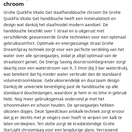
chroom
Grohe QuickFix Vitalio Get staafhanddouche chroom De Grohe
QuickFix Vitalio Get handdouche heeft een minimalistisch en
design wat dankzij het staafmodel modern aandoet. De
handdouche beschikt over 1 straal en is uitgerust met
verschillende geavanceerde Grohe technieken voor een optimaal
gebruikscomfort. Optimale en energiezuinige straal Grohe
DreamSpray techniek zorgt voor een perfecte verdeling van het
water over alle sproeigaatjes, zodat je altijd optimaal van de
straalsoort geniet. De Energy Saving doorstroombegrenzer zorgt
daarbij voor een waterstroom van 9, 5 l/min (bij 3 bar waterdruk),
wat betekent dat hij minder water verbruikt dan de standaard
volumestroomklasse. Gebruiksvriendelijk en duurzaam design
Dankzij de universele bevestiging past de handdouche op alle
standaard doucheslangen, waardoor je hem in no time in gebruik
hebt. Nog meer gebruiksgemak ondervind je met het
schoonmaken en schoon houden. De sproeigaatjes hebben
siliconen dopjes. Deze SpeedClean antikalk-techniek zorgt ervoor
dat jij er slechts met je vingers over hoeft te wrijven om kalk te
laten verdwijnen. Ten slotte zorgt de krasbestendige Grohe
StarLight chroomlaag voor een langdurige glans. Verrassend