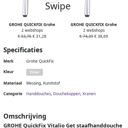
GROHE QUICKFIX Grohe
GROHE QUICKFIX Grohe
2 webshops
2 webshops
Vitalio Joy handdouche 8l
Vitalio Joy handdouche 17.5l
€ 53,76
€ 31,28
€ 74,39
€ 38,69
min 1 straalsoort
min 2 straalsoorten
antikalksysteem
antikalksysteem
Specificaties
doucheslang kunststof
doucheslang kunststof
chroom
chroom
Merk
Grohe QuickFix
Kleur
Zilver
Materiaal
Messing
,
Kunststof
Categorie
Handdouches
,
Douchekoppen
,
Kranen
Omschrijving
GROHE QuickFix Vitalio Get staafhanddouche