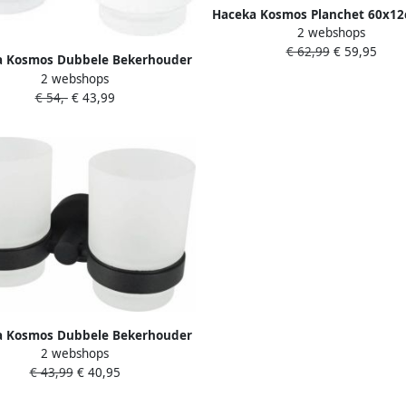
Haceka Kosmos Planchet 60x12
2 webshops
mat wit 1208490
€ 62,99
€ 59,95
a Kosmos Dubbele Bekerhouder
2 webshops
glas mat wit 1208478
€ 54,-
€ 43,99
a Kosmos Dubbele Bekerhouder
2 webshops
glas mat zwart 1208541
€ 43,99
€ 40,95