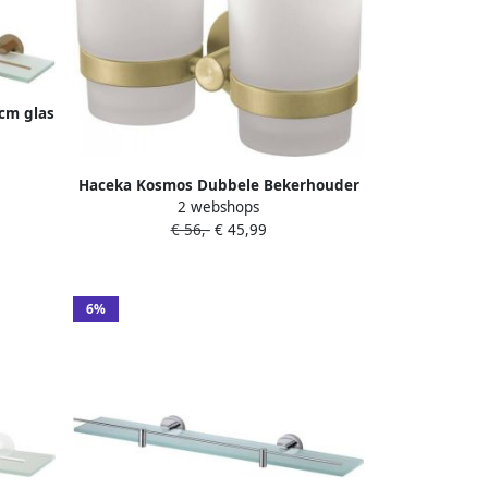
cm glas
4
Haceka Kosmos Dubbele Bekerhouder
2 webshops
glas geborsteld goud 2010974
€ 56,-
€ 45,99
6%