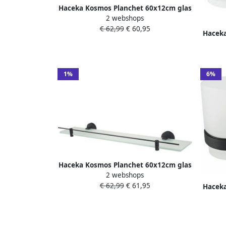
Haceka Kosmos Planchet 60x12cm glas
2 webshops
grafiet gunmetal 1208738
€ 62,99
€ 60,95
Hacek
1%
6%
Haceka Kosmos Planchet 60x12cm glas
2 webshops
mat zwart 1208621
€ 62,99
€ 61,95
Hacek