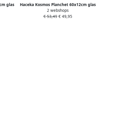
cm glas
Haceka Kosmos Planchet 60x12cm glas
2 webshops
chroom 1208572
€ 53,49
€ 49,95