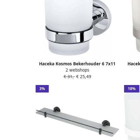
Haceka Kosmos Bekerhouder 6 7x11
Hacek
2 webshops
4x9 5 cm Chroom
€ 31,-
€ 25,49
3%
18%