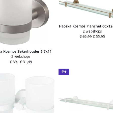
Haceka Kosmos Planchet 60x12
2 webshops
geborsteld koper 201269
€ 62,99
€ 55,95
a Kosmos Bekerhouder 6 7x11
2 webshops
4x9 5 cm RVS-Look
€ 39,-
€ 31,49
4%