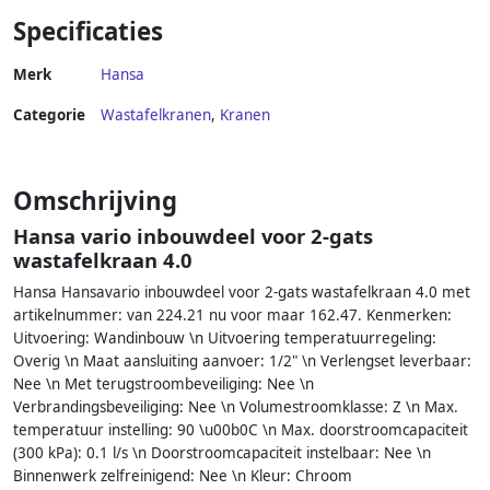
pop-up trekwaste chroom
Specificaties
72536000
Merk
Hansa
Categorie
Wastafelkranen
,
Kranen
Omschrijving
Hansa vario inbouwdeel voor 2-gats
wastafelkraan 4.0
Hansa Hansavario inbouwdeel voor 2-gats wastafelkraan 4.0 met
artikelnummer: van 224.21 nu voor maar 162.47. Kenmerken:
Uitvoering: Wandinbouw \n Uitvoering temperatuurregeling:
Overig \n Maat aansluiting aanvoer: 1/2" \n Verlengset leverbaar:
Nee \n Met terugstroombeveiliging: Nee \n
Verbrandingsbeveiliging: Nee \n Volumestroomklasse: Z \n Max.
temperatuur instelling: 90 \u00b0C \n Max. doorstroomcapaciteit
(300 kPa): 0.1 l/s \n Doorstroomcapaciteit instelbaar: Nee \n
Binnenwerk zelfreinigend: Nee \n Kleur: Chroom