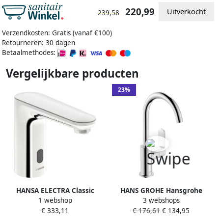
220,99
Uitverkocht
239,58
Verzendkosten: Gratis (vanaf €100)
Retourneren: 30 dagen
Betaalmethodes:
Vergelijkbare producten
23%
HANSA ELECTRA Classic
HANS GROHE Hansgrohe
1 webshop
3 webshops
Wastafelkraan messing 3 V
Rebris S 210 wastafelkraan
€ 333,11
€ 176,61
€ 134,95
Bluetooth
met draaibare uitloop en