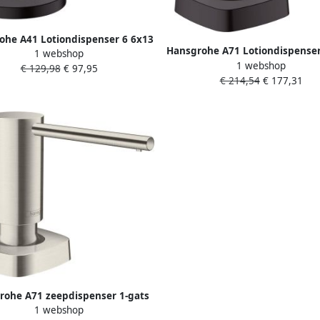
ohe A41 Lotiondispenser 6 6x13
Hansgrohe A71 Lotiondispenser
1 webshop
1x31 8 cm Mat Zwart
1 webshop
1x33 9 cm Mat Zwart
€ 129,98
€ 97,95
€ 214,54
€ 177,31
rohe A71 zeepdispenser 1-gats
1 webshop
 onderbouw RVS look 40468800