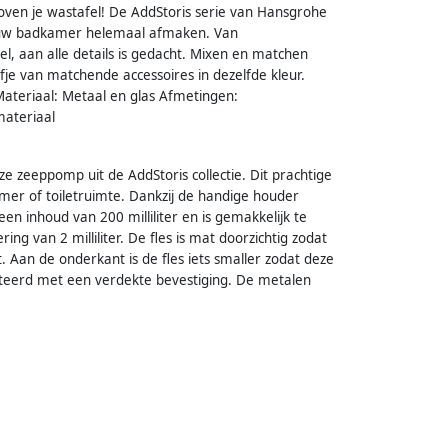
 boven je wastafel! De AddStoris serie van Hansgrohe
 jouw badkamer helemaal afmaken. Van
, aan alle details is gedacht. Mixen en matchen
fje van matchende accessoires in dezelfde kleur.
Materiaal: Metaal en glas Afmetingen:
materiaal
e zeeppomp uit de AddStoris collectie. Dit prachtige
amer of toiletruimte. Dankzij de handige houder
en inhoud van 200 milliliter en is gemakkelijk te
g van 2 milliliter. De fles is mat doorzichtig zodat
it. Aan de onderkant is de fles iets smaller zodat deze
teerd met een verdekte bevestiging. De metalen