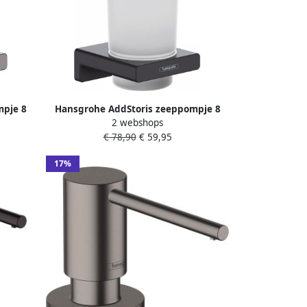
mpje 8
Hansgrohe AddStoris zeeppompje 8
2 webshops
chroom
1x9 1x15 8cm mat zwart
€ 78,90
€ 59,95
17%