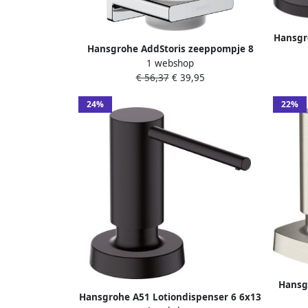
Hansgr
Hansgrohe AddStoris zeeppompje 8
1 webshop
1x9 1x15 8cm chroom
€ 56,37
€ 39,95
24%
22%
Hansg
Hansgrohe A51 Lotiondispenser 6 6x13
500ml