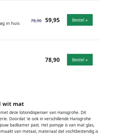
59,95
Bestel »
78,90
ag in huis
78,90
Bestel »
l wit mat
 met deze lotiondispenser van Hansgrohe. Dit
rie. Doordat 'ie ook in verschillende Hansgrohe
 in jouw badkamer past. Het pompje is van mat glas,
gemaakt van metaal, materiaal dat vochtbestendig is