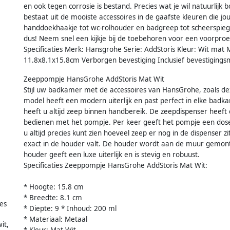
en ook tegen corrosie is bestand. Precies wat je wil natuurlijk
bestaat uit de mooiste accessoires in de gaafste kleuren die
handdoekhaakje tot wc-rolhouder en badgreep tot scheerspiegel
dus! Neem snel een kijkje bij de toebehoren voor een voorproe
Specificaties Merk: Hansgrohe Serie: AddStoris Kleur: Wit mat 
11.8x8.1x15.8cm Verborgen bevestiging Inclusief bevestigings
Zeeppompje HansGrohe AddStoris Mat Wit
Stijl uw badkamer met de accessoires van HansGrohe, zoals dez
model heeft een modern uiterlijk en past perfect in elke badk
heeft u altijd zeep binnen handbereik. De zeepdispenser heeft e
bedienen met het pompje. Per keer geeft het pompje een doserin
u altijd precies kunt zien hoeveel zeep er nog in de dispenser z
exact in de houder valt. De houder wordt aan de muur gemon
houder geeft een luxe uiterlijk en is stevig en robuust.
Specificaties Zeeppompje HansGrohe AddStoris Mat Wit:
* Hoogte: 15.8 cm
* Breedte: 8.1 cm
res
* Diepte: 9 * Inhoud: 200 ml
* Materiaal: Metaal
it,
* Kleur: Mat Wit