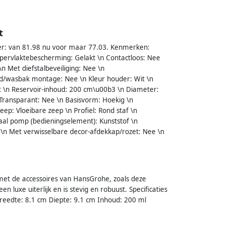
t
er: van 81.98 nu voor maar 77.03. Kenmerken:
ervlaktebescherming: Gelakt \n Contactloos: Nee
n Met diefstalbeveiliging: Nee \n
ad/wasbak montage: Nee \n Kleur houder: Wit \n
t \n Reservoir-inhoud: 200 cm\u00b3 \n Diameter:
Transparant: Nee \n Basisvorm: Hoekig \n
p: Vloeibare zeep \n Profiel: Rond staf \n
aal pomp (bedieningselement): Kunststof \n
g \n Met verwisselbare decor-afdekkap/rozet: Nee \n
et de accessoires van HansGrohe, zoals deze
 luxe uiterlijk en is stevig en robuust. Specificaties
eedte: 8.1 cm Diepte: 9.1 cm Inhoud: 200 ml