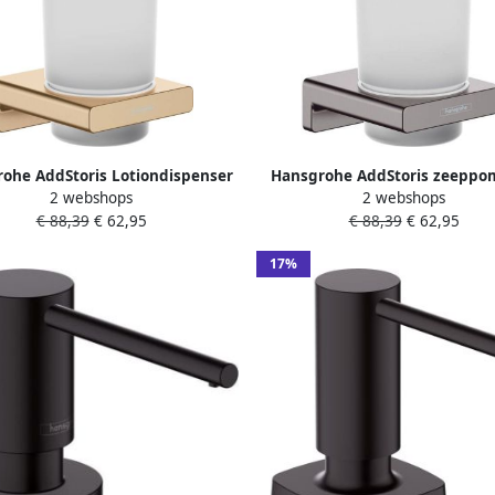
ohe AddStoris Lotiondispenser
Hansgrohe AddStoris zeeppo
2 webshops
2 webshops
x9 1x15 8 cm Brushed Bronze
1x9 1x15 8cm brushed black 
€ 88,39
€ 62,95
€ 88,39
€ 62,95
17%