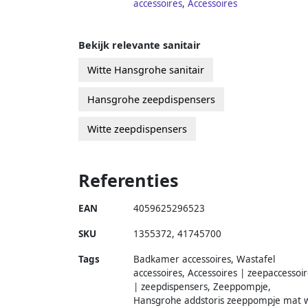
accessoires
,
Accessoires
Bekijk relevante sanitair
Witte Hansgrohe sanitair
Hansgrohe zeepdispensers
Witte zeepdispensers
Referenties
EAN
4059625296523
SKU
1355372
,
41745700
Tags
Badkamer accessoires, Wastafel
accessoires, Accessoires | zeepaccessoi
| zeepdispensers, Zeeppompje,
Hansgrohe addstoris zeeppompje mat w