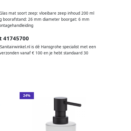
las mat soort zeep: vloeibare zeep inhoud 200 ml
ing boorafstand: 26 mm diameter boorgat: 6 mm
ontagehandleiding
t 41745700
nitairwinkel.nl is dé Hansgrohe specialist met een
 verzonden vanaf € 100 en je hebt standaard 30
24%