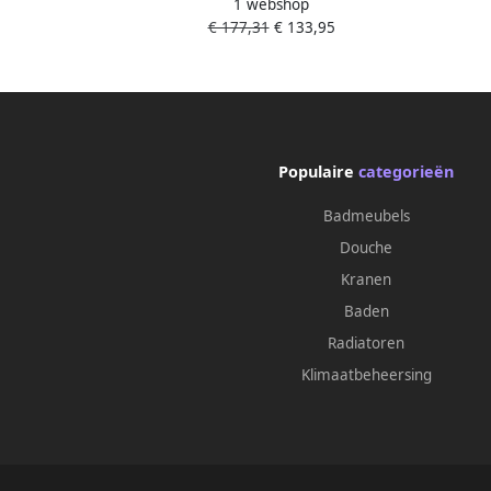
1 webshop
1x33 9 cm Mat Zwart
€ 177,31
€ 133,95
Populaire
categorieën
Badmeubels
Douche
Kranen
Baden
Radiatoren
Klimaatbeheersing