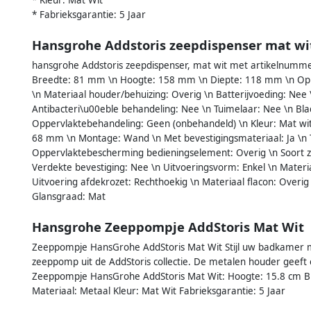
* Fabrieksgarantie: 5 Jaar
Hansgrohe Addstoris zeepdispenser mat wi
hansgrohe Addstoris zeepdispenser, mat wit met artikelnumm
Breedte: 81 mm \n Hoogte: 158 mm \n Diepte: 118 mm \n Opp
\n Materiaal houder/behuizing: Overig \n Batterijvoeding: Nee \
Antibacteri\u00eble behandeling: Nee \n Tuimelaar: Nee \n Bl
Oppervlaktebehandeling: Geen (onbehandeld) \n Kleur: Mat wi
68 mm \n Montage: Wand \n Met bevestigingsmateriaal: Ja \n 
Oppervlaktebescherming bedieningselement: Overig \n Soort zee
Verdekte bevestiging: Nee \n Uitvoeringsvorm: Enkel \n Materi
Uitvoering afdekrozet: Rechthoekig \n Materiaal flacon: Overi
Glansgraad: Mat
Hansgrohe Zeeppompje AddStoris Mat Wit
Zeeppompje HansGrohe AddStoris Mat Wit Stijl uw badkamer m
zeeppomp uit de AddStoris collectie. De metalen houder geeft een
Zeeppompje HansGrohe AddStoris Mat Wit: Hoogte: 15.8 cm Br
Materiaal: Metaal Kleur: Mat Wit Fabrieksgarantie: 5 Jaar