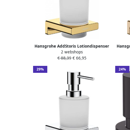
Hansgrohe AddStoris Lotiondispenser
Hansgr
2 webshops
8 1x9 1x15 8 cm Polished Gold Optic
8 1
€ 88,39
€ 66,95
29%
24%