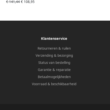
€ 141,44
€ 108,95
Klantenservice
Retourneren & ruilen
Verzending & bezorging
Status van bestelling
Garantie & reparatie
Betaalmogelijkheden
Voorraad & beschikbaarheid