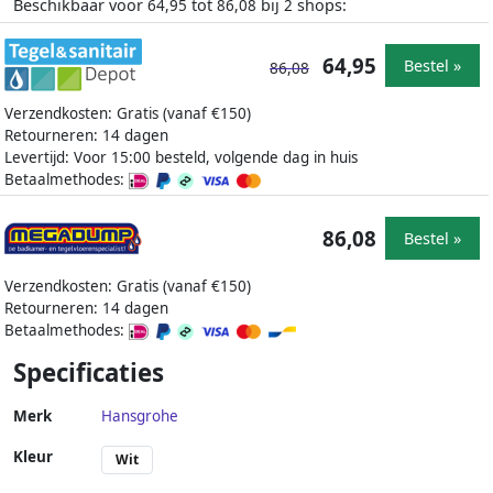
Beschikbaar voor
tot
bij
shops:
64,95
86,08
2
64,95
Bestel »
86,08
Verzendkosten: Gratis (vanaf €150)
Retourneren: 14 dagen
Levertijd: Voor 15:00 besteld, volgende dag in huis
Betaalmethodes:
86,08
Bestel »
Verzendkosten: Gratis (vanaf €150)
Retourneren: 14 dagen
Betaalmethodes:
Specificaties
Merk
Hansgrohe
Kleur
Wit