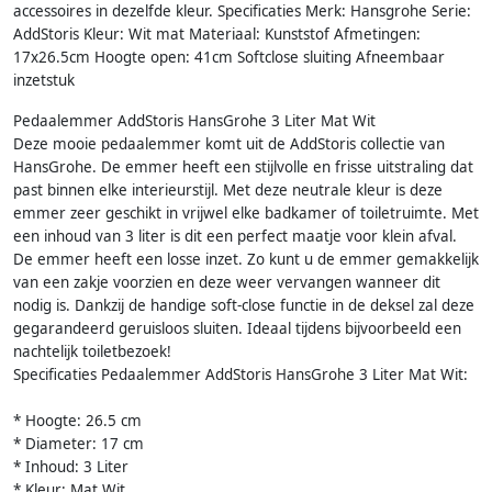
accessoires in dezelfde kleur. Specificaties Merk: Hansgrohe Serie:
AddStoris Kleur: Wit mat Materiaal: Kunststof Afmetingen:
17x26.5cm Hoogte open: 41cm Softclose sluiting Afneembaar
inzetstuk
Pedaalemmer AddStoris HansGrohe 3 Liter Mat Wit
Deze mooie pedaalemmer komt uit de AddStoris collectie van
HansGrohe. De emmer heeft een stijlvolle en frisse uitstraling dat
past binnen elke interieurstijl. Met deze neutrale kleur is deze
emmer zeer geschikt in vrijwel elke badkamer of toiletruimte. Met
een inhoud van 3 liter is dit een perfect maatje voor klein afval.
De emmer heeft een losse inzet. Zo kunt u de emmer gemakkelijk
van een zakje voorzien en deze weer vervangen wanneer dit
nodig is. Dankzij de handige soft-close functie in de deksel zal deze
gegarandeerd geruisloos sluiten. Ideaal tijdens bijvoorbeeld een
nachtelijk toiletbezoek!
Specificaties Pedaalemmer AddStoris HansGrohe 3 Liter Mat Wit:
* Hoogte: 26.5 cm
* Diameter: 17 cm
* Inhoud: 3 Liter
* Kleur: Mat Wit