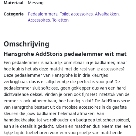
Materiaal
Messing
Categorie
Pedaalemmers
,
Toilet accessoires
,
Afvalbakken
,
Accessoires
,
Toiletten
Omschrijving
Hansgrohe AddStoris pedaalemmer wit mat
Een pedaalemmer is natuurlijk onmisbaar in je badkamer, maar
hoe leuk is het als deze matcht met de rest van je accessoires?
Deze pedaalemmer van Hansgrohe is in drie kleurtjes
verkrijgbaar, dus is er altijd eentje die perfect is voor jou! De
pedaalemmer sluit softclose, geen geklepper dus van een hard
dichtvallende deksel. Vinden je oren ook fijn! Het inzetstuk van de
emmer is ook uitneembaar, hoe handig is dat? De AddStoris serie
van Hansgrohe bestaat uit de mooiste accessoires in de gaafste
kleuren die jouw badkamer helemaal afmaken. Van
handdoekhaakje tot wc-rolhouder en badgreep tot scheerspiegel,
aan alle details is gedacht. Mixen en matchen dus! Neem snel een
kijkje bij de toebehoren voor een voorproefje van matchende