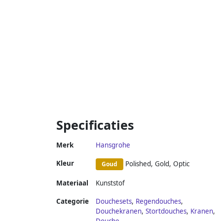
Specificaties
Merk
Hansgrohe
Kleur
Polished, Gold, Optic
Goud
Materiaal
Kunststof
Categorie
Douchesets
,
Regendouches
,
Douchekranen
,
Stortdouches
,
Kranen
,
Douche