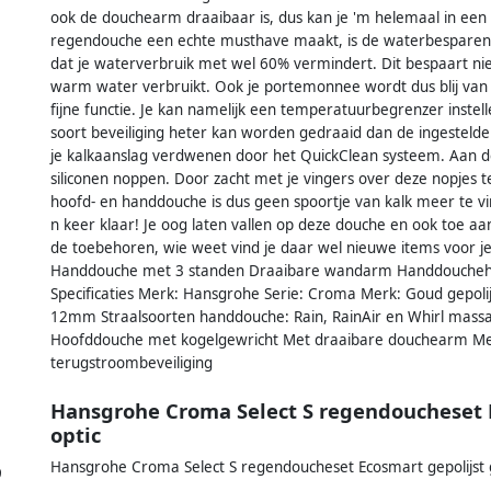
ook de douchearm draaibaar is, dus kan je 'm helemaal in een
regendouche een echte musthave maakt, is de waterbesparend
dat je waterverbruik met wel 60% vermindert. Dit bespaart ni
warm water verbruikt. Ook je portemonnee wordt dus blij va
fijne functie. Je kan namelijk een temperatuurbegrenzer inst
soort beveiliging heter kan worden gedraaid dan de ingestelde
je kalkaanslag verdwenen door het QuickClean systeem. Aan d
siliconen noppen. Door zacht met je vingers over deze nopjes te
hoofd- en handdouche is dus geen spoortje van kalk meer te vi
n keer klaar! Je oog laten vallen op deze douche en ook toe 
de toebehoren, wie weet vind je daar wel nieuwe items voor j
Handdouche met 3 standen Draaibare wandarm Handdoucheho
Specificaties Merk: Hansgrohe Serie: Croma Merk: Goud gepol
12mm Straalsoorten handdouche: Rain, RainAir en Whirl massag
Hoofddouche met kogelgewricht Met draaibare douchearm Met
terugstroombeveiliging
Hansgrohe Croma Select S regendoucheset 
optic
Hansgrohe Croma Select S regendoucheset Ecosmart gepolijst
9