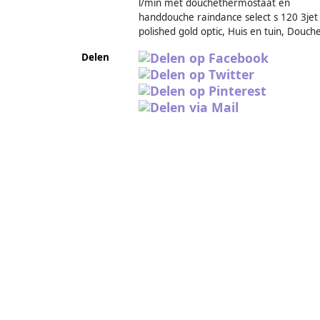
l/min met douchethermostaat en
handdouche raindance select s 120 3jet
polished gold optic, Huis en tuin, Douch
Delen