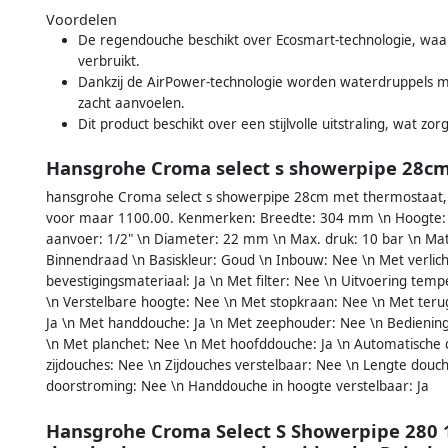
Voordelen
De regendouche beschikt over Ecosmart-technologie, waa
verbruikt.
Dankzij de AirPower-technologie worden waterdruppels 
zacht aanvoelen.
Dit product beschikt over een stijlvolle uitstraling, wat z
Hansgrohe Croma select s showerpipe 28cm
hansgrohe Croma select s showerpipe 28cm met thermostaat, 
voor maar 1100.00. Kenmerken: Breedte: 304 mm \n Hoogte: 
aanvoer: 1/2" \n Diameter: 22 mm \n Max. druk: 10 bar \n Mate
Binnendraad \n Basiskleur: Goud \n Inbouw: Nee \n Met verli
bevestigingsmateriaal: Ja \n Met filter: Nee \n Uitvoering temp
\n Verstelbare hoogte: Nee \n Met stopkraan: Nee \n Met terug
Ja \n Met handdouche: Ja \n Met zeephouder: Nee \n Bediening
\n Met planchet: Nee \n Met hoofddouche: Ja \n Automatische c
zijdouches: Nee \n Zijdouches verstelbaar: Nee \n Lengte douc
doorstroming: Nee \n Handdouche in hoogte verstelbaar: Ja
Hansgrohe Croma Select S Showerpipe 280 1