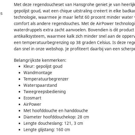
Met deze regendoucheset van Hansgrohe geniet je van heerlijke
gepolijst goud, wat een chique uitstraling creëert in elke bad
es
technologie, waarmee je maar liefst 60 procent minder water ver
comfort als andere regendouches. Met de AirPower technolog
waterdruppels extra zacht aanvoelen. Bovendien is dit product
antikalksysteem, waarmee kalk zich minder snel aan de opper
een temperatuurbegrenzing op 38 graden Celsius. Is deze rege
dan snel in onze webshop. Je profiteert daarbij van een scherpe
Belangrijkste kenmerken:
Kleur: gepolijst goud
Wandmontage
Temperatuurbegrenzer
Waterspaarstand
Tweegreepsbediening
Ecosmart
AirPower
Met hoofddouche en handdouche
Diameter hoofddouchekop: 28 cm
Lengte doucheslang: 121, 3 cm
Lengte glijstang: 160 cm