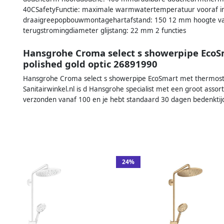
40CSafetyFunctie: maximale warmwatertemperatuur vooraf in
draaigreepopbouwmontagehartafstand: 150 12 mm hoogte van b
terugstromingdiameter glijstang: 22 mm 2 functies
Hansgrohe Croma select s showerpipe Eco
polished gold optic 26891990
Hansgrohe Croma select s showerpipe EcoSmart met thermost
Sanitairwinkel.nl is d Hansgrohe specialist met een groot asso
verzonden vanaf 100 en je hebt standaard 30 dagen bedenktij
24%