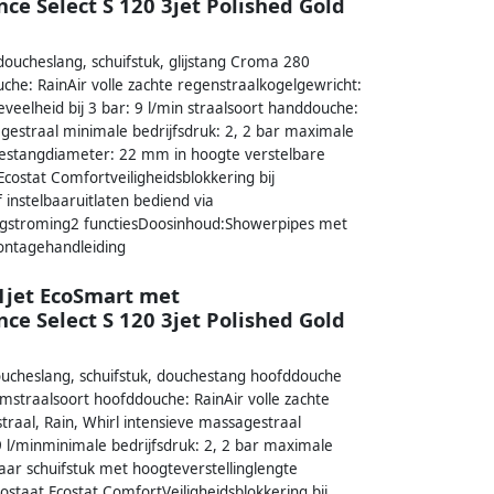
 Select S 120 3jet Polished Gold
oucheslang, schuifstuk, glijstang Croma 280
e: RainAir volle zachte regenstraalkogelgewricht:
elheid bij 3 bar: 9 l/min straalsoort handdouche:
agestraal minimale bedrijfsdruk: 2, 2 bar maximale
hestangdiameter: 22 mm in hoogte verstelbare
tat Comfortveiligheidsblokkering bij
nstelbaaruitlaten bediend via
rugstroming2 functiesDoosinhoud:Showerpipes met
montagehandleiding
1jet EcoSmart met
 Select S 120 3jet Polished Gold
ucheslang, schuifstuk, douchestang hoofddouche
traalsoort hoofddouche: RainAir volle zachte
traal, Rain, Whirl intensieve massagestraal
 l/minminimale bedrijfsdruk: 2, 2 bar maximale
aar schuifstuk met hoogteverstellinglengte
at Ecostat ComfortVeiligheidsblokkering bij