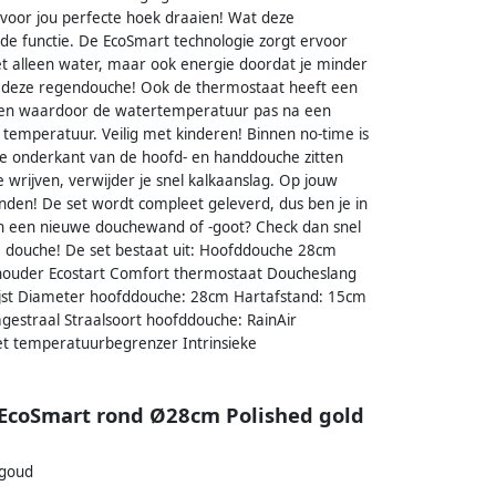
 voor jou perfecte hoek draaien! Wat deze
e functie. De EcoSmart technologie zorgt ervoor
et alleen water, maar ook energie doordat je minder
n deze regendouche! Ook de thermostaat heeft een
ellen waardoor de watertemperatuur pas na een
 temperatuur. Veilig met kinderen! Binnen no-time is
e onderkant van de hoofd- en handdouche zitten
 wrijven, verwijder je snel kalkaanslag. Op jouw
nden! De set wordt compleet geleverd, dus ben je in
aan een nieuwe douchewand of -goot? Check dan snel
e douche! De set bestaat uit: Hoofddouche 28cm
uder Ecostart Comfort thermostaat Doucheslang
ijst Diameter hoofddouche: 28cm Hartafstand: 15cm
estraal Straalsoort hoofddouche: RainAir
 temperatuurbegrenzer Intrinsieke
EcoSmart rond Ø28cm Polished gold
 goud