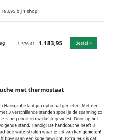
bij
shop:
.183,95
1
1.183,95
dag
Bestel »
1.576,41
uche met thermostaat
an Hansgrohe laat jou optimaal genieten. Met een
t 3 verschillende standen spoel je de spanning zo
e is nog nooit zo makkelijk geweest. Door op het
 volgende stand. Handig! De handdouche heeft 3
rachtige waterstralen waar je cht van kan genieten!
ft bovenaan een kogelgewricht. Extra leuk is dat