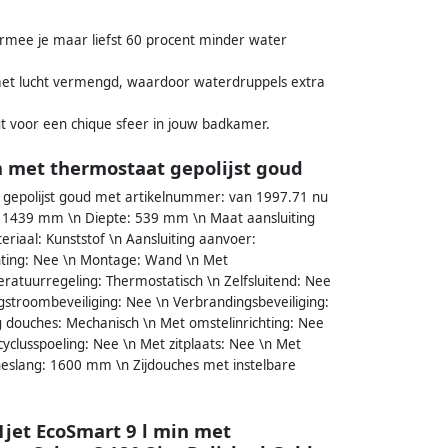
rmee je maar liefst 60 procent minder water
met lucht vermengd, waardoor waterdruppels extra
orgt voor een chique sfeer in jouw badkamer.
 met thermostaat gepolijst goud
gepolijst goud met artikelnummer: van 1997.71 nu
1439 mm \n Diepte: 539 mm \n Maat aansluiting
riaal: Kunststof \n Aansluiting aanvoer:
chting: Nee \n Montage: Wand \n Met
eratuurregeling: Thermostatisch \n Zelfsluitend: Nee
stroombeveiliging: Nee \n Verbrandingsbeveiliging:
 douches: Mechanisch \n Met omstelinrichting: Nee
yclusspoeling: Nee \n Met zitplaats: Nee \n Met
heslang: 1600 mm \n Zijdouches met instelbare
jet EcoSmart 9 l min met