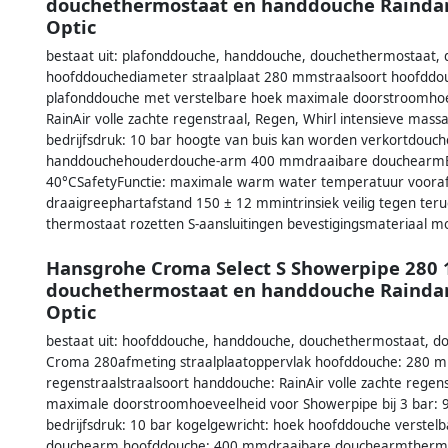
douchethermostaat en handdouche Raindance
Optic
bestaat uit: plafonddouche, handdouche, douchethermostaat, d
hoofddouchediameter straalplaat 280 mmstraalsoort hoofddouch
plafonddouche met verstelbare hoek maximale doorstroomhoeve
RainAir volle zachte regenstraal, Regen, Whirl intensieve mass
bedrijfsdruk: 10 bar hoogte van buis kan worden verkortdouc
handdouchehouderdouche-arm 400 mmdraaibare douchearmEcos
40°CSafetyFunctie: maximale warm water temperatuur vooraf i
draaigreephartafstand 150 ± 12 mmintrinsiek veilig tegen te
thermostaat rozetten S-aansluitingen bevestigingsmateriaal 
Hansgrohe Croma Select S Showerpipe 280 
douchethermostaat en handdouche Raindance
Optic
bestaat uit: hoofddouche, handdouche, douchethermostaat, do
Croma 280afmeting straalplaatoppervlak hoofddouche: 280 mms
regenstraalstraalsoort handdouche: RainAir volle zachte regens
maximale doorstroomhoeveelheid voor Showerpipe bij 3 bar: 9
bedrijfsdruk: 10 bar kogelgewricht: hoek hoofddouche verstelb
douchearm hoofddouche: 400 mmdraaibare douchearmthermosta