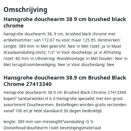
Omschrijving
Hansgrohe douchearm 38 9 cm brushed black
chrome
hansgrohe douchearm 38, 9 cm, brushed black chrome met
artikelnummer: van 172.67 nu voor maar 125.95. Kenmerken:
Lengte: 389 mm \n Met gewricht: Nee \n Met rozet: Ja \n Maat
draadaansluiting (inch): 1/2" \n Voor douchekop: Ja \n Afmeting
rozet: 80 mm \n Uitvoering: Wandmontage \n Met houder: Nee \n
Met terugstroombeveiliging: Nee \n Voor doucheslang: Nee
Hansgrohe douchearm 38.9 cm Brushed Black
Chrome 27413340
Hansgrohe douchearm 38.9 cm Brushed Black Chrome 27413340
kopen? Sanitairwinkel.nl is d Hansgrohe specialist met een groot
assortiment Douchearmen. Bestellingen worden gratis verzonden
vanaf 100 en je hebt standaard 30 dagen bedenktijd.
lengte: 389 mm van messing90°aansluiting: G ½
Doosinhoud:douchearm rozet bevestigingsmateriaal