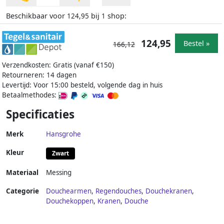
Beschikbaar voor
bij
shop:
124,95
1
124,95
Bestel »
166,12
Verzendkosten: Gratis (vanaf €150)
Retourneren: 14 dagen
Levertijd: Voor 15:00 besteld, volgende dag in huis
Betaalmethodes:
Specificaties
Merk
Hansgrohe
Kleur
Zwart
Materiaal
Messing
Categorie
Douchearmen
,
Regendouches
,
Douchekranen
,
Douchekoppen
,
Kranen
,
Douche