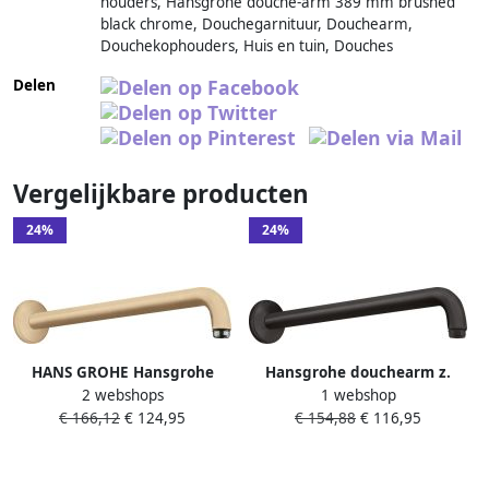
houders, Hansgrohe douche-arm 389 mm brushed
black chrome, Douchegarnituur, Douchearm,
Douchekophouders, Huis en tuin, Douches
Delen
Vergelijkbare producten
24%
24%
HANS GROHE Hansgrohe
Hansgrohe douchearm z.
2 webshops
1 webshop
Shower arm Douchearm
kogelgewricht G1 2 39cm
€ 166,12
€ 124,95
€ 154,88
€ 116,95
wand 390mm arm G1 2"
90graden incl. rozet mat
geborsteld brons
zwart 27413670