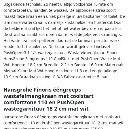
uitgekiende techniek. Zo heeft u altijd voldoende ruimte om
comfortabel uw handen te wassen. De bijzondere straalsoort
maakt deze kraan een uniek pareltje in uw badkamer of toilet. De
laminaire waterstraal is namelijk kristalhelder en fluisterstil. Door
de heldere straal lijkt het net of het water bevroren is, pas als u
de straal aanraakt zult u zien dat er wel degelijk een stroming is.
Het water zal niet spetteren doordat de laminair perlator werkt
zonder luchtturbulentie. De kraan wordt geleverd inclusief
PushOpen G 1 1/4 wastegarnituur. Wastafelmengkraan Finoris
HansGrohe Eengreeps 110 CoolStart met PushOpen Waste Mat
Wit: Hoogte: 18.2 cm Breedte: 2.2 cm Diepte: 16.9 cm Materiaal:
Metaal Kleur: Mat Wit Hoogte uitloop: 11.3 cm Lengte uitloop:
13.9 cm Draadaansluiting: G 3/8 Fabrieksgarantie: 5 Jaar
Hansgrohe Finoris ééngreeps
wastafelmengkraan met coolstart
comfortzone 110 en PushOpen
wastegarnituur 18 2 cm mat wit
hansgrohe Finoris ééngreeps wastafelmengkraan met coolstart,
comfortzone 110 en PushOpen wastegarnituur 18, 2 cm, mat wit