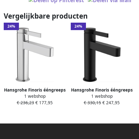
Vergelijkbare producten
24%
24%
Hansgrohe Finoris ééngreeps
Hansgrohe Finoris ééngreeps
1 webshop
1 webshop
wastafelmengkraan met
wastafelmengkraan met
€ 236,23
€ 177,95
€ 330,15
€ 247,95
coolstart comfortzone 110 en
coolstart comfortzone 110 en
PushOpen wastegarnituur
PushOpen wastegarnituur
18 2 cm chroom
18 2 cm mat zwart