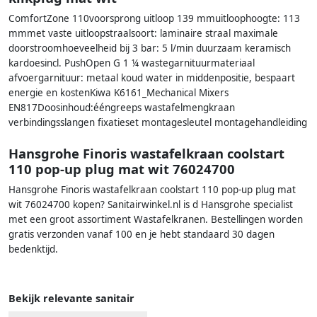
ComfortZone 110voorsprong uitloop 139 mmuitloophoogte: 113
mmmet vaste uitloopstraalsoort: laminaire straal maximale
doorstroomhoeveelheid bij 3 bar: 5 l/min duurzaam keramisch
kardoesincl. PushOpen G 1 ¼ wastegarnituurmateriaal
afvoergarnituur: metaal koud water in middenpositie, bespaart
energie en kostenKiwa K6161_Mechanical Mixers
EN817Doosinhoud:ééngreeps wastafelmengkraan
verbindingsslangen fixatieset montagesleutel montagehandleiding
Hansgrohe Finoris wastafelkraan coolstart
110 pop-up plug mat wit 76024700
Hansgrohe Finoris wastafelkraan coolstart 110 pop-up plug mat
wit 76024700 kopen? Sanitairwinkel.nl is d Hansgrohe specialist
met een groot assortiment Wastafelkranen. Bestellingen worden
gratis verzonden vanaf 100 en je hebt standaard 30 dagen
bedenktijd.
Bekijk relevante sanitair