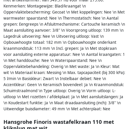
met artikelnummer: van 349.57 nu voor maar 275.00.
Kenmerken: Montagewijze: Blad/kraangat \n
Oppervlaktebescherming: Gecoat \n Met koppelingen: Nee \n Met
warmwater spaarstand: Nee \n Thermostatisch: Nee \n Aantal
grepen: Eengreeps \n Afsluitmechanisme: Cartouche keramisch \n
Maat aansluiting aanvoer: 3/8" \n Voorsprong uitloop: 139 mm \n
Lagedruk uitvoering: Nee \n Uitvoering uitloop: Vast \n
Opbouwhoogte totaal: 182 mm \n Opbouwhoogte onderkant
kraanmondstuk: 113 mm \n Incl. grepen: Ja \n Met stopkraan
voor aansluiting externe apparatuur: Nee \n Aantal kraangaten: 1
\n Met handdouche: Nee \n Waterspaarstand: Nee \n
Oppervlaktebehandeling: Overig \n Met waste: Ja \n Kleur: Mat
wit \n Materiaal kraan: Messing \n Max. tapcapaciteit (bij 300 kPa):
5 l/min \n Basiskleur: Zwart \n Instelbaar debiet: Nee \n
Accentkleur: Geen \n Keramisch bovendeel: Ja \n Kraanmondstuk:
Schuimstraalmond \n Type uitloop: Overig \n Vorm uitloop: L-
uitloop \n Met rozetten / afdekplaat: Ja \n Met aansluitslangen: Ja
\n Koudestart funktie: Ja \n Maat draadaansluiting (inch): 3/8" \n
Uitwendige buisdiameter: 49 mm \n Met achterplaat: Nee
Hansgrohe Finoris wastafelkraan 110 met
klikplug mat wit