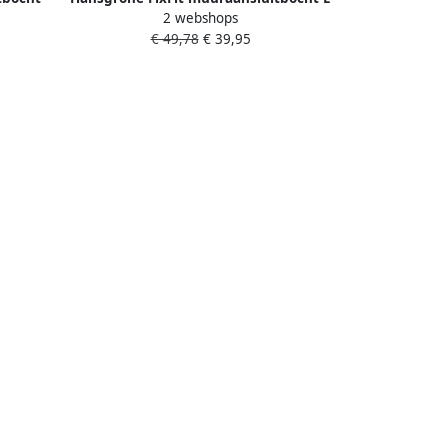
2 webshops
 bronze
zonder terugslagklep mat zwart
€ 49,78
€ 39,95