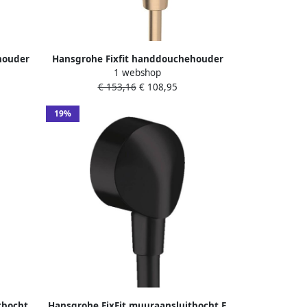
houder
Hansgrohe Fixfit handdouchehouder
1 webshop
 zwart
incl.aansluitbocht Brushed Bronze
€ 153,16
€ 108,95
26889140
19%
tbocht
Hansgrohe FixFit muuraansluitbocht E