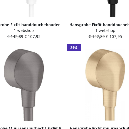
rohe Fixfit handdouchehouder
Hansgrohe Fixfit handdouche
1 webshop
1 webshop
l. muuraansluitbocht mat wit
incl. muuraansluitbocht mat
€ 142,89
€ 107,95
€ 142,89
€ 107,95
26889700
26889670
24%
ohe Muuraansluitbocht FixFit E
Hansgrohe Fixfit muuraanslui