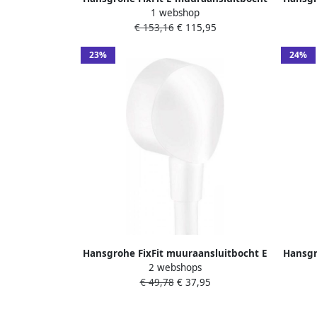
1 webshop
met handdouchehouder Brushed Black
Zond
€ 153,16
€ 115,95
Chrome
23%
24%
Hansgrohe FixFit muuraansluitbocht E
Hansgr
2 webshops
zonder terugslagklep mat wit
zonde
€ 49,78
€ 37,95