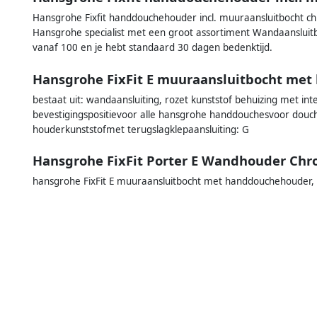
Hansgrohe Fixfit handdouchehouder incl. muuraansluitbocht ch
Hansgrohe specialist met een groot assortiment Wandaansluit
vanaf 100 en je hebt standaard 30 dagen bedenktijd.
Hansgrohe FixFit E muuraansluitbocht me
bestaat uit: wandaansluiting, rozet kunststof behuizing met in
bevestigingspositievoor alle hansgrohe handdouchesvoor dou
houderkunststofmet terugslagklepaansluiting: G
Hansgrohe FixFit Porter E Wandhouder Ch
hansgrohe FixFit E muuraansluitbocht met handdouchehouder