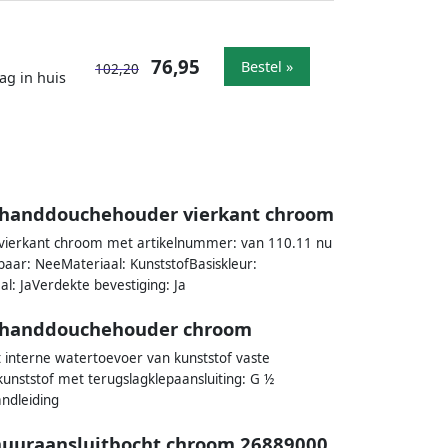
76,95
Bestel »
102,20
ag in huis
t handdouchehouder vierkant chroom
vierkant chroom met artikelnummer: van 110.11 nu
ar: NeeMateriaal: KunststofBasiskleur:
: JaVerdekte bevestiging: Ja
t handdouchehouder chroom
et interne watertoevoer van kunststof vaste
unststof met terugslagklepaansluiting: G ½
ndleiding
muuraansluitbocht chroom 26889000