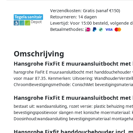
Verzendkosten: Gratis (vanaf €150)
Retourneren: 14 dagen
Levertijd: Voor 15:00 besteld, volgende d
Betaalmethodes:
Omschrijving
Hansgrohe FixFit E muuraansluitbocht me
hansgrohe FixFit E muuraansluitbocht met handdouchehouder 
voor maar 87.35. Kenmerken: Uitvoering: WandhouderVerstelba
ChroomBevestigingsmethode: ConischMet bevestigingsmateriaal
Hansgrohe FixFit E muuraansluitbocht me
bestaat uit: wandaansluiting, rozet versie: plastic behuizing m
bevestigingspositievoor slangen met konische moermateriaal: k
Doosinhoud:wandaansluiting bevestigingsmateriaal montageha
Hansgrohe Fixfit handdouchehouder incl. 