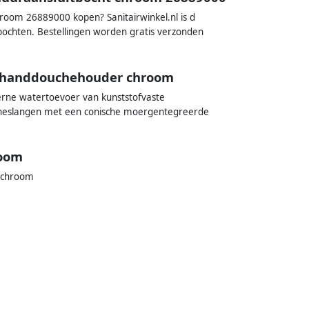
room 26889000 kopen? Sanitairwinkel.nl is d
bochten. Bestellingen worden gratis verzonden
t handdouchehouder chroom
terne watertoevoer van kunststofvaste
cheslangen met een conische moergentegreerde
room
, chroom