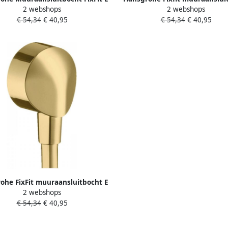
2 webshops
2 webshops
er Terugslagklep Geborsteld
zonder terugslagklep brushed
€ 54,34
€ 40,95
€ 54,34
€ 40,95
Zwart Chroom
27454140
ohe FixFit muuraansluitbocht E
2 webshops
r terugslagklep Polished Gold
€ 54,34
€ 40,95
Optic