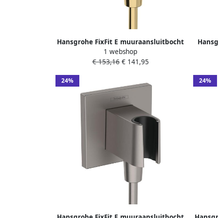
Hansgrohe FixFit E muuraansluitbocht
Hansg
1 webshop
met handdouchehouder Polished Gold-
inc
€ 153,16
€ 141,95
Optic
24%
24%
Hansgrohe FixFit E muuraansluitbocht
Hansgr