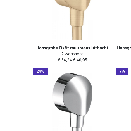
Hansgrohe Fixfit muuraansluitbocht
Hansgr
2 webshops
zonder terugslagklep brushed bronze
zonde
€ 54,34
€ 40,95
27454140
24%
7%