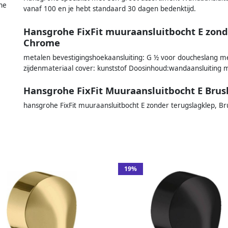
he
vanaf 100 en je hebt standaard 30 dagen bedenktijd.
Hansgrohe FixFit muuraansluitbocht E zond
Chrome
metalen bevestigingshoekaansluiting: G ½ voor doucheslang met
zijdenmateriaal cover: kunststof Doosinhoud:wandaansluiting
Hansgrohe FixFit Muuraansluitbocht E Bru
hansgrohe FixFit muuraansluitbocht E zonder terugslagklep, 
19%