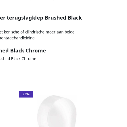
er terugslagklep Brushed Black
 konische of cilindrische moer aan beide
 montagehandleiding
shed Black Chrome
Brushed Black Chrome
23%