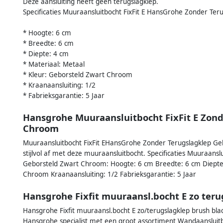
Deze aansluiting heeft geen terugslagklep.
Specificaties Muuraansluitbocht FixFit E HansGrohe Zonder Te
* Hoogte: 6 cm
* Breedte: 6 cm
* Diepte: 4 cm
* Materiaal: Metaal
* Kleur: Geborsteld Zwart Chroom
* Kraanaansluiting: 1/2
* Fabrieksgarantie: 5 Jaar
Hansgrohe Muuraansluitbocht FixFit E Zond
Chroom
Muuraansluitbocht FixFit EHansGrohe Zonder Terugslagklep 
stijlvol af met deze muuraansluitbocht. Specificaties Muuraans
Geborsteld Zwart Chroom: Hoogte: 6 cm Breedte: 6 cm Diepte:
Chroom Kraanaansluiting: 1/2 Fabrieksgarantie: 5 Jaar
Hansgrohe Fixfit muuraansl.bocht E zo teru
Hansgrohe Fixfit muuraansl.bocht E zo/terugslagklep brush blac
Hansgrohe specialist met een groot assortiment Wandaansluit