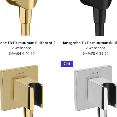
ohe FixFit muuraansluitbocht E
Hansgrohe FixFit muuraansluit
2 webshops
2 webshops
r terugslagklep Polished Gold
zonder terugslagklep mat z
€ 54,34
€ 40,95
€ 49,78
€ 39,95
Optic
24%