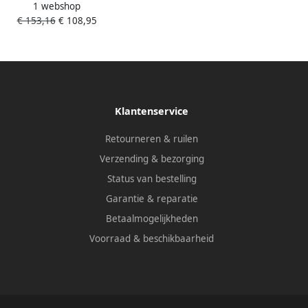
1 webshop
.aansluitbocht Brushed Bronze
€ 153,16
€ 108,95
26889140
Klantenservice
Retourneren & ruilen
Verzending & bezorging
Status van bestelling
Garantie & reparatie
Betaalmogelijkheden
Voorraad & beschikbaarheid