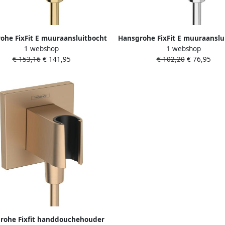
ohe FixFit E muuraansluitbocht
Hansgrohe FixFit E muuraanslu
1 webshop
1 webshop
nddouchehouder Polished Gold-
met handdouchehouder vier
€ 153,16
€ 141,95
€ 102,20
€ 76,95
Optic
chroom
rohe Fixfit handdouchehouder