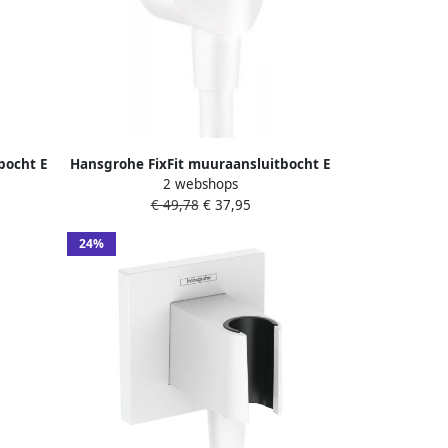
bocht E
Hansgrohe FixFit muuraansluitbocht E
2 webshops
wart
zonder terugslagklep mat wit
€ 49,78
€ 37,95
24%