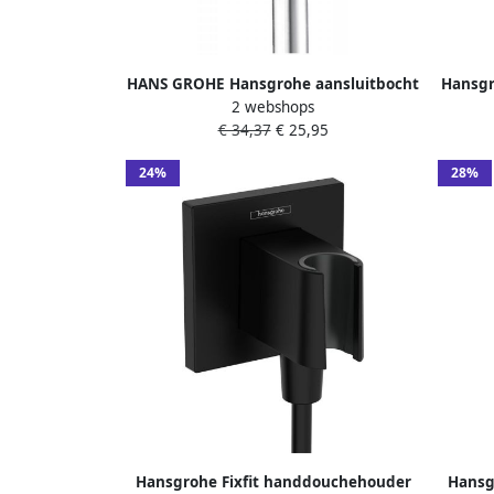
HANS GROHE Hansgrohe aansluitbocht
Hansgr
2 webshops
voor doucheslang chroom 27454000
met ha
€ 34,37
€ 25,95
24%
28%
Hansgrohe Fixfit handdouchehouder
Hansg