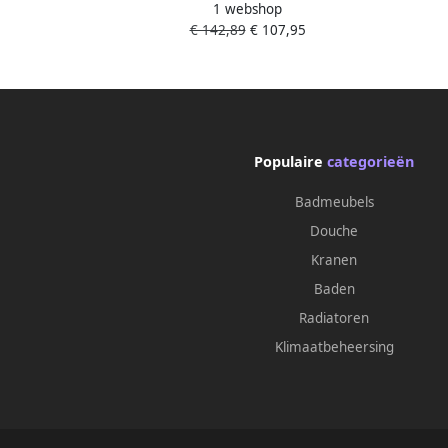
1 webshop
incl. muuraansluitbocht mat zwart
incl
€ 142,89
€ 107,95
26889670
Populaire
categorieën
Badmeubels
Douche
Kranen
Baden
Radiatoren
Klimaatbeheersing