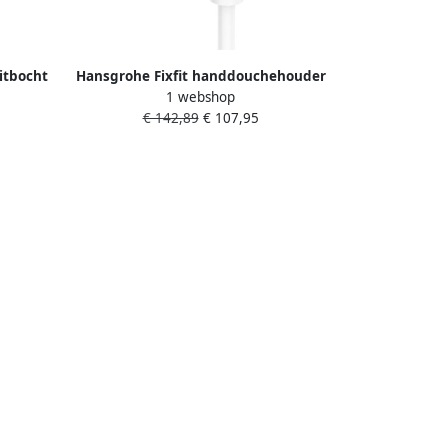
itbocht
Hansgrohe Fixfit handdouchehouder
1 webshop
kant
incl. muuraansluitbocht mat wit
€ 142,89
€ 107,95
26889700