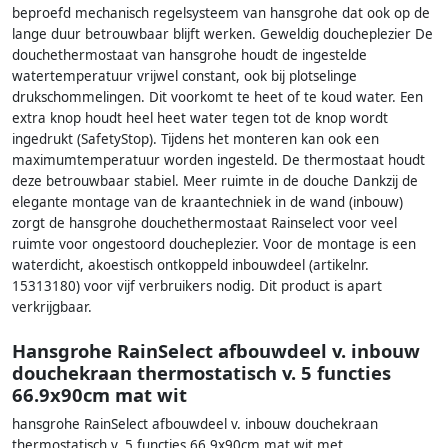
beproefd mechanisch regelsysteem van hansgrohe dat ook op de
lange duur betrouwbaar blijft werken. Geweldig doucheplezier De
douchethermostaat van hansgrohe houdt de ingestelde
watertemperatuur vrijwel constant, ook bij plotselinge
drukschommelingen. Dit voorkomt te heet of te koud water. Een
extra knop houdt heel heet water tegen tot de knop wordt
ingedrukt (SafetyStop). Tijdens het monteren kan ook een
maximumtemperatuur worden ingesteld. De thermostaat houdt
deze betrouwbaar stabiel. Meer ruimte in de douche Dankzij de
elegante montage van de kraantechniek in de wand (inbouw)
zorgt de hansgrohe douchethermostaat Rainselect voor veel
ruimte voor ongestoord doucheplezier. Voor de montage is een
waterdicht, akoestisch ontkoppeld inbouwdeel (artikelnr.
15313180) voor vijf verbruikers nodig. Dit product is apart
verkrijgbaar.
Hansgrohe RainSelect afbouwdeel v. inbouw
douchekraan thermostatisch v. 5 functies
66.9x90cm mat wit
hansgrohe RainSelect afbouwdeel v. inbouw douchekraan
thermostatisch v. 5 functies 66.9x90cm mat wit met