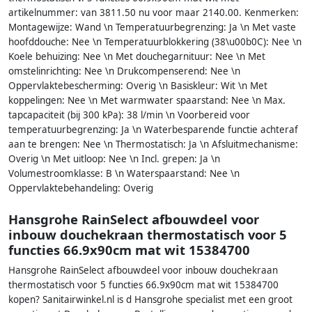
artikelnummer: van 3811.50 nu voor maar 2140.00. Kenmerken:
Montagewijze: Wand \n Temperatuurbegrenzing: Ja \n Met vaste
hoofddouche: Nee \n Temperatuurblokkering (38\u00b0C): Nee \n
Koele behuizing: Nee \n Met douchegarnituur: Nee \n Met
omstelinrichting: Nee \n Drukcompenserend: Nee \n
Oppervlaktebescherming: Overig \n Basiskleur: Wit \n Met
koppelingen: Nee \n Met warmwater spaarstand: Nee \n Max.
tapcapaciteit (bij 300 kPa): 38 l/min \n Voorbereid voor
temperatuurbegrenzing: Ja \n Waterbesparende functie achteraf
aan te brengen: Nee \n Thermostatisch: Ja \n Afsluitmechanisme:
Overig \n Met uitloop: Nee \n Incl. grepen: Ja \n
Volumestroomklasse: B \n Waterspaarstand: Nee \n
Oppervlaktebehandeling: Overig
Hansgrohe RainSelect afbouwdeel voor
inbouw douchekraan thermostatisch voor 5
functies 66.9x90cm mat wit 15384700
Hansgrohe RainSelect afbouwdeel voor inbouw douchekraan
thermostatisch voor 5 functies 66.9x90cm mat wit 15384700
kopen? Sanitairwinkel.nl is d Hansgrohe specialist met een groot