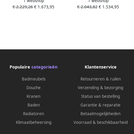
1 webshop
1 webshop
afbouwdeel voor inbouw
afbouwdeel voor inbouw
€ 2.229,26
€ 1.673,95
€ 2.043,82
€ 1.534,95
thermostatisch douchekraan
douchekraan thermostatisch
met 2 functies 45 6 x 90 cm
voor 4 functies 59.8x90cm
geborsteld zwart chroom
chroom 15382000
Populaire
categorieën
Klantenservice
Badmeubels
Retourneren & ruilen
Douche
Verzending & bezorging
Kranen
Status van bestelling
Baden
Garantie & reparatie
Radiatoren
Betaalmogelijkheden
Klimaatbeheersing
Voorraad & beschikbaarheid