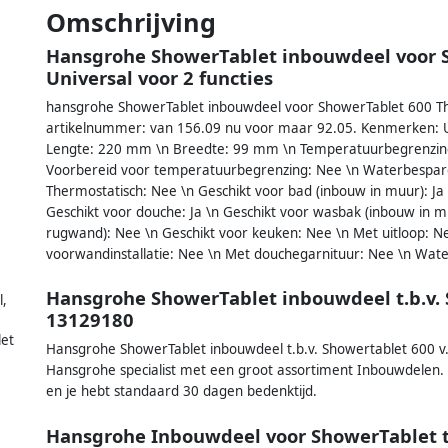
Omschrijving
Hansgrohe ShowerTablet inbouwdeel voor 
Universal voor 2 functies
hansgrohe ShowerTablet inbouwdeel voor ShowerTablet 600 Th
artikelnummer: van 156.09 nu voor maar 92.05. Kenmerken: U
Lengte: 220 mm \n Breedte: 99 mm \n Temperatuurbegrenzin
Voorbereid voor temperatuurbegrenzing: Nee \n Waterbespare
Thermostatisch: Nee \n Geschikt voor bad (inbouw in muur): Ja
Geschikt voor douche: Ja \n Geschikt voor wasbak (inbouw in 
rugwand): Nee \n Geschikt voor keuken: Nee \n Met uitloop: N
voorwandinstallatie: Nee \n Met douchegarnituur: Nee \n Wate
Hansgrohe ShowerTablet inbouwdeel t.b.v. S
,
13129180
et
Hansgrohe ShowerTablet inbouwdeel t.b.v. Showertablet 600 v. 
Hansgrohe specialist met een groot assortiment Inbouwdelen. 
en je hebt standaard 30 dagen bedenktijd.
Hansgrohe Inbouwdeel voor ShowerTablet t