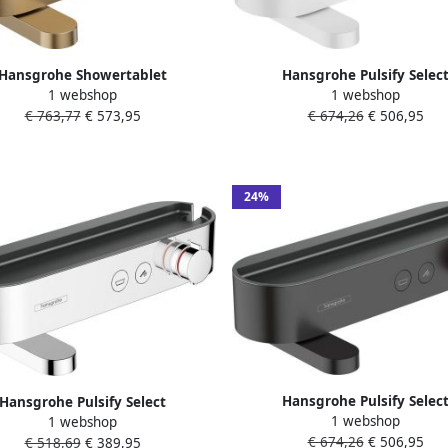
Hansgrohe Showertablet
Hansgrohe Pulsify Selec
1 webshop
1 webshop
ermostaat 400 opbouw brushed
badthermotaat met showert
€ 763,77
€ 573,95
€ 674,26
€ 506,95
bronze 24340140
40cm mat wit 24340700
24%
Hansgrohe Pulsify Selec
Hansgrohe Pulsify Select
1 webshop
badthermotaat met showert
1 webshop
hermotaat met showertablet
€ 674,26
€ 506,95
40cm mat zwart 2434067
€ 518,69
€ 389,95
40cm chroom 24340000