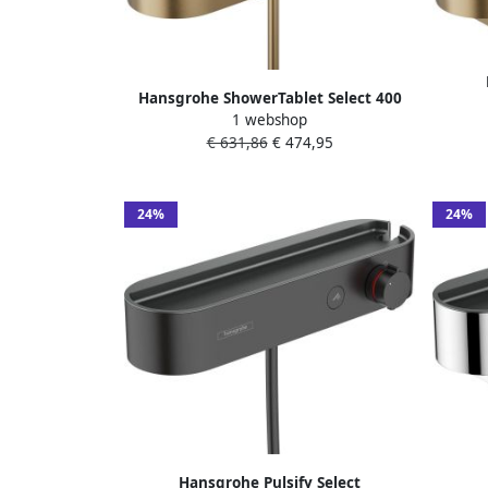
Hansgrohe ShowerTablet Select 400
badth
1 webshop
opbouw douchethermostaat Brushed
€ 631,86
€ 474,95
Bronze
24%
24%
badt
Hansgrohe Pulsify Select