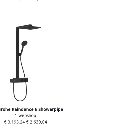
rohe Raindance E Showerpipe
1 webshop
jet EcoSmart met ShowerTablet
€ 3.193,24
€ 2.639,04
350 mat zwart