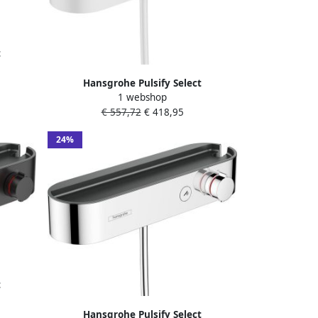
t
ablet
Hansgrohe Pulsify Select
1 webshop
douchethermostaat met showertablet
€ 557,72
€ 418,95
40cm mat wit 24360700
24%
t
ablet
Hansgrohe Pulsify Select
0