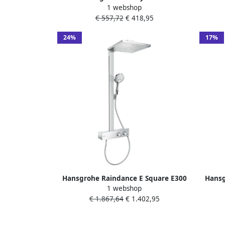
1 webshop
douchethermostaat met showertablet
€ 557,72
€ 418,95
40cm mat zwart 24360670
24%
17%
Hansgrohe Raindance E Square E300
Hansg
1 webshop
1jet showerpipe:m. ShowerTablet 350
300 1
€ 1.867,64
€ 1.402,95
opbouw douchekraan thermostaat m.
Raindance E300 1 jet hoofddouche
chroom 27361000