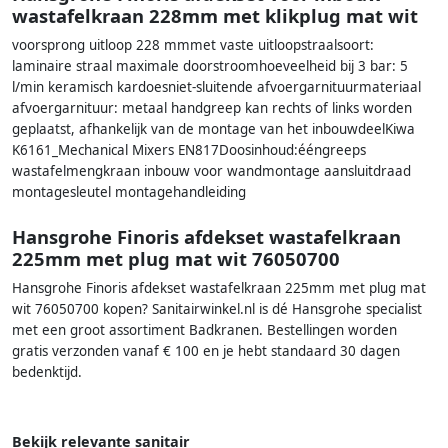
wastafelkraan 228mm met klikplug mat wit
voorsprong uitloop 228 mmmet vaste uitloopstraalsoort:
laminaire straal maximale doorstroomhoeveelheid bij 3 bar: 5
l/min keramisch kardoesniet-sluitende afvoergarnituurmateriaal
afvoergarnituur: metaal handgreep kan rechts of links worden
geplaatst, afhankelijk van de montage van het inbouwdeelKiwa
K6161_Mechanical Mixers EN817Doosinhoud:ééngreeps
wastafelmengkraan inbouw voor wandmontage aansluitdraad
montagesleutel montagehandleiding
Hansgrohe Finoris afdekset wastafelkraan
225mm met plug mat wit 76050700
Hansgrohe Finoris afdekset wastafelkraan 225mm met plug mat
wit 76050700 kopen? Sanitairwinkel.nl is dé Hansgrohe specialist
met een groot assortiment Badkranen. Bestellingen worden
gratis verzonden vanaf € 100 en je hebt standaard 30 dagen
bedenktijd.
Bekijk relevante sanitair