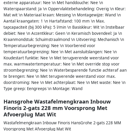
externe apparatuur: Nee \n Met handdouche: Nee \n
Waterspaarstand: Ja \n Oppervlaktebehandeling: Overig \n Kleur:
Mat wit \n Materiaal kraan: Messing \n Montagewijze: Wand \n
Aantal kraangaten: 1 \n Hartafstand: 100 mm \n Max.
tapcapaciteit (bij 300 kPa): 5 l/min \n Basiskleur: Wit \n Instelbaar
debiet: Nee \n Accentkleur: Geen \n Keramisch bovendeel: Ja \n
Kraanmondstuk: Schuimstraalmond \n Uitvoering: Mechanisch \n
Temperatuurbegrenzing: Nee \n Voorbereid voor
temperatuurbegrenzing: Nee \n Met aansluitslangen: Nee \n
Koudestart funktie: Nee \n Met terugverende weerstand voor
max. warmwatertemperatuur: Nee \n Met override stop voor
stroombegrenzing: Nee \n Waterbesparende functie achteraf aan
te brengen: Nee \n Met terugverende weerstand voor max.
doorstroming: Nee \n Met achterplaat: Nee \n Met waste: Nee \n
Type greep: Eengreeps \n Montage: Wand
Hansgrohe Wastafelmengkraan Inbouw
Finoris 2-gats 228 mm Voorsprong Met
Afvoerplug Mat Wit
Wastafelmengkraan Inbouw Finoris HansGrohe 2-gats 228 MM
Voorsprong Met Afvoerplug Mat Wit