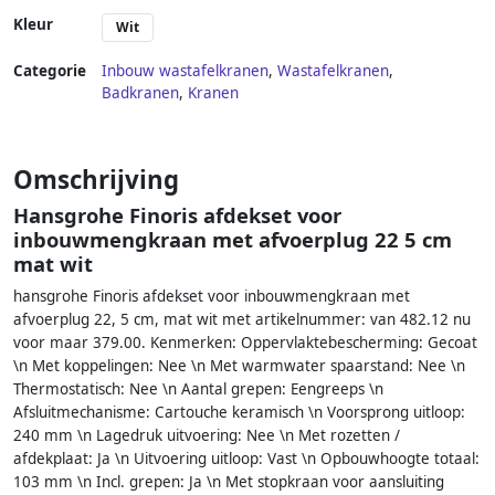
Kleur
Wit
Categorie
Inbouw wastafelkranen
,
Wastafelkranen
,
Badkranen
,
Kranen
Omschrijving
Hansgrohe Finoris afdekset voor
inbouwmengkraan met afvoerplug 22 5 cm
mat wit
hansgrohe Finoris afdekset voor inbouwmengkraan met
afvoerplug 22, 5 cm, mat wit met artikelnummer: van 482.12 nu
voor maar 379.00. Kenmerken: Oppervlaktebescherming: Gecoat
\n Met koppelingen: Nee \n Met warmwater spaarstand: Nee \n
Thermostatisch: Nee \n Aantal grepen: Eengreeps \n
Afsluitmechanisme: Cartouche keramisch \n Voorsprong uitloop:
240 mm \n Lagedruk uitvoering: Nee \n Met rozetten /
afdekplaat: Ja \n Uitvoering uitloop: Vast \n Opbouwhoogte totaal:
103 mm \n Incl. grepen: Ja \n Met stopkraan voor aansluiting