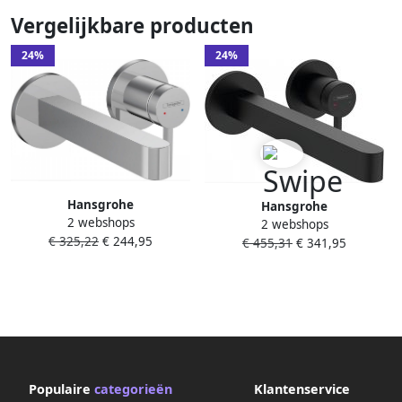
Vergelijkbare producten
24%
24%
Hansgrohe
Hansgrohe
2 webshops
Wastafelmengkraan Inbouw
2 webshops
Wastafelmengkraan Inbouw
€ 325,22
€ 244,95
Finoris 2-gats 228 MM
€ 455,31
€ 341,95
Finoris 2-gats 228 MM
Voorsprong Met Afvoerplug
Voorsprong Met Afvoerplug
Chroom
Mat Zwart
Populaire
categorieën
Klantenservice