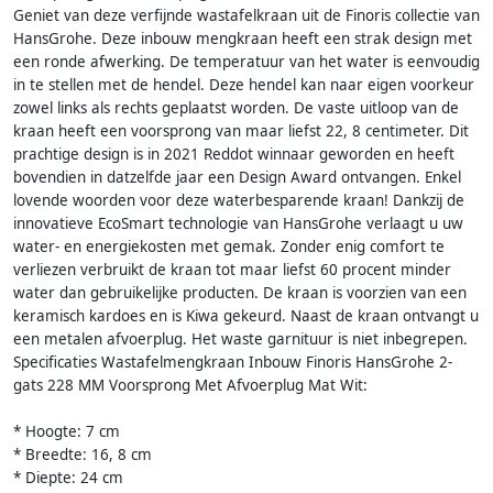
Geniet van deze verfijnde wastafelkraan uit de Finoris collectie van
HansGrohe. Deze inbouw mengkraan heeft een strak design met
een ronde afwerking. De temperatuur van het water is eenvoudig
in te stellen met de hendel. Deze hendel kan naar eigen voorkeur
zowel links als rechts geplaatst worden. De vaste uitloop van de
kraan heeft een voorsprong van maar liefst 22, 8 centimeter. Dit
prachtige design is in 2021 Reddot winnaar geworden en heeft
bovendien in datzelfde jaar een Design Award ontvangen. Enkel
lovende woorden voor deze waterbesparende kraan! Dankzij de
innovatieve EcoSmart technologie van HansGrohe verlaagt u uw
water- en energiekosten met gemak. Zonder enig comfort te
verliezen verbruikt de kraan tot maar liefst 60 procent minder
water dan gebruikelijke producten. De kraan is voorzien van een
keramisch kardoes en is Kiwa gekeurd. Naast de kraan ontvangt u
een metalen afvoerplug. Het waste garnituur is niet inbegrepen.
Specificaties Wastafelmengkraan Inbouw Finoris HansGrohe 2-
gats 228 MM Voorsprong Met Afvoerplug Mat Wit:
* Hoogte: 7 cm
* Breedte: 16, 8 cm
* Diepte: 24 cm