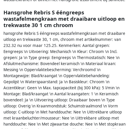
Hansgrohe Rebris S ééngreeps
wastafelmengkraan met draaibare uitloop en
trekwaste 30 1 cm chroom
hansgrohe Rebris S ééngreeps wastafelmengkraan met draaibare
uitloop en trekwaste 30, 1 cm, chroom met artikelnummer: van
232.32 nu voor maar 125.25. Kenmerken: Aantal grepen:
Eengreeps \n Uitvoering: Mechanisch \n Kleur: Chroom \n Incl.
grepen: Ja \n Type greep: Eengreeps \n Thermostatisch: Nee \n
Afsluitmechanisme: Bovendeel keramisch \n Materiaal kraan:
Messing \n Oppervlaktebescherming: Verchroomd \n
Montagewijze: Blad/kraangat \n Oppervlaktebehandeling:
Gepolijst \n Waterspaarstand: Ja \n Basiskleur: Chroom \n
Accentkleur: Geen \n Max. tapcapaciteit (bij 300 kPa): 5 l/min \n
Montage: Blad/kraangat \n Aantal kraangaten: 1 \n Keramisch
bovendeel: Ja \n Uitvoering uitloop: Draaibaar boven \n Type
uitloop: Overig \n Kraanmondstuk: Schuimstraalmond \n Vorm
uitloop: C-uitloop \n Met handdouche: Nee \n Uittrekbare uitloop
met kraanbeluchter/mousseur: Nee \n Uittrekbare uitloop met
handdouche: Nee \n Met zijwaartse douche: Nee \n Met stopkraan