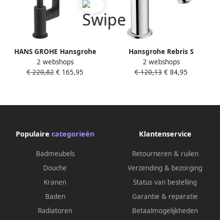
HANS GROHE Hansgrohe
Hansgrohe Rebris S
2 webshops
2 webshops
Rebris S ngreeps
ééngreeps
€ 220,82
€ 165,95
€ 120,13
€ 84,95
wastafelmengkraan 210 met
wastafelmengkraan met
draaibare uitloop en pop-up
CoolStart zonder waste 16 8
trekwaste mat zwart
cm chroom
Populaire
categorieën
Klantenservice
Badmeubels
Retourneren & ruilen
Douche
Verzending & bezorging
Kranen
Status van bestelling
Baden
Garantie & reparatie
Radiatoren
Betaalmogelijkheden