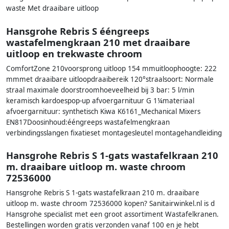
waste Met draaibare uitloop
Hansgrohe Rebris S ééngreeps
wastafelmengkraan 210 met draaibare
uitloop en trekwaste chroom
ComfortZone 210voorsprong uitloop 154 mmuitloophoogte: 222
mmmet draaibare uitloopdraaibereik 120°straalsoort: Normale
straal maximale doorstroomhoeveelheid bij 3 bar: 5 l/min
keramisch kardoespop-up afvoergarnituur G 1¼materiaal
afvoergarnituur: synthetisch Kiwa K6161_Mechanical Mixers
EN817Doosinhoud:ééngreeps wastafelmengkraan
verbindingsslangen fixatieset montagesleutel montagehandleiding
Hansgrohe Rebris S 1-gats wastafelkraan 210
m. draaibare uitloop m. waste chroom
72536000
Hansgrohe Rebris S 1-gats wastafelkraan 210 m. draaibare
uitloop m. waste chroom 72536000 kopen? Sanitairwinkel.nl is d
Hansgrohe specialist met een groot assortiment Wastafelkranen.
Bestellingen worden gratis verzonden vanaf 100 en je hebt