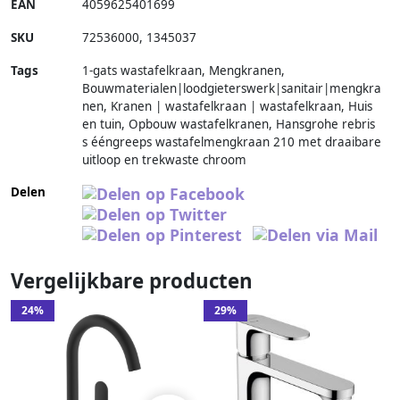
EAN
4059625401699
SKU
72536000
,
1345037
Tags
1-gats wastafelkraan, Mengkranen,
Bouwmaterialen|loodgieterswerk|sanitair|mengkra
nen, Kranen | wastafelkraan | wastafelkraan, Huis
en tuin, Opbouw wastafelkranen, Hansgrohe rebris
s ééngreeps wastafelmengkraan 210 met draaibare
uitloop en trekwaste chroom
Delen
Vergelijkbare producten
24%
29%