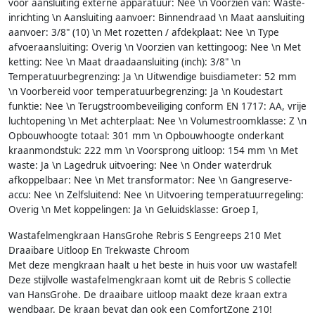
voor aansluiting externe apparatuur: Nee \n Voorzien van: Waste-
inrichting \n Aansluiting aanvoer: Binnendraad \n Maat aansluiting
aanvoer: 3/8" (10) \n Met rozetten / afdekplaat: Nee \n Type
afvoeraansluiting: Overig \n Voorzien van kettingoog: Nee \n Met
ketting: Nee \n Maat draadaansluiting (inch): 3/8" \n
Temperatuurbegrenzing: Ja \n Uitwendige buisdiameter: 52 mm
\n Voorbereid voor temperatuurbegrenzing: Ja \n Koudestart
funktie: Nee \n Terugstroombeveiliging conform EN 1717: AA, vrije
luchtopening \n Met achterplaat: Nee \n Volumestroomklasse: Z \n
Opbouwhoogte totaal: 301 mm \n Opbouwhoogte onderkant
kraanmondstuk: 222 mm \n Voorsprong uitloop: 154 mm \n Met
waste: Ja \n Lagedruk uitvoering: Nee \n Onder waterdruk
afkoppelbaar: Nee \n Met transformator: Nee \n Gangreserve-
accu: Nee \n Zelfsluitend: Nee \n Uitvoering temperatuurregeling:
Overig \n Met koppelingen: Ja \n Geluidsklasse: Groep I,
Wastafelmengkraan HansGrohe Rebris S Eengreeps 210 Met
Draaibare Uitloop En Trekwaste Chroom
Met deze mengkraan haalt u het beste in huis voor uw wastafel!
Deze stijlvolle wastafelmengkraan komt uit de Rebris S collectie
van HansGrohe. De draaibare uitloop maakt deze kraan extra
wendbaar. De kraan bevat dan ook een ComfortZone 210!