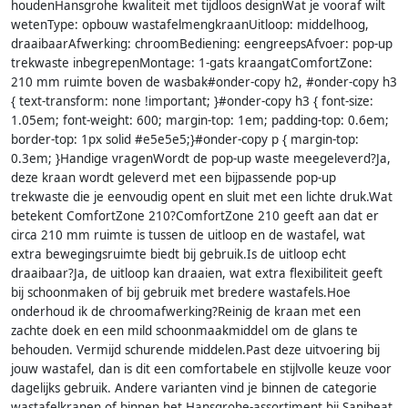
houdenHansgrohe kwaliteit met tijdloos designWat je vooraf wilt
wetenType: opbouw wastafelmengkraanUitloop: middelhoog,
draaibaarAfwerking: chroomBediening: eengreepsAfvoer: pop-up
trekwaste inbegrepenMontage: 1-gats kraangatComfortZone:
210 mm ruimte boven de wasbak#onder-copy h2, #onder-copy h3
{ text-transform: none !important; }#onder-copy h3 { font-size:
1.05em; font-weight: 600; margin-top: 1em; padding-top: 0.6em;
border-top: 1px solid #e5e5e5;}#onder-copy p { margin-top:
0.3em; }Handige vragenWordt de pop-up waste meegeleverd?Ja,
deze kraan wordt geleverd met een bijpassende pop-up
trekwaste die je eenvoudig opent en sluit met een lichte druk.Wat
betekent ComfortZone 210?ComfortZone 210 geeft aan dat er
circa 210 mm ruimte is tussen de uitloop en de wastafel, wat
extra bewegingsruimte biedt bij gebruik.Is de uitloop echt
draaibaar?Ja, de uitloop kan draaien, wat extra flexibiliteit geeft
bij schoonmaken of bij gebruik met bredere wastafels.Hoe
onderhoud ik de chroomafwerking?Reinig de kraan met een
zachte doek en een mild schoonmaakmiddel om de glans te
behouden. Vermijd schurende middelen.Past deze uitvoering bij
jouw wastafel, dan is dit een comfortabele en stijlvolle keuze voor
dagelijks gebruik. Andere varianten vind je binnen de categorie
wastafelkranen of binnen het Hansgrohe-assortiment bij Saniheat.