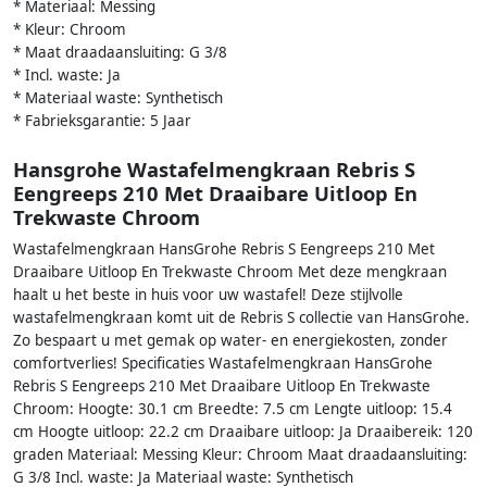
* Materiaal: Messing
* Kleur: Chroom
* Maat draadaansluiting: G 3/8
* Incl. waste: Ja
* Materiaal waste: Synthetisch
* Fabrieksgarantie: 5 Jaar
Hansgrohe Wastafelmengkraan Rebris S
Eengreeps 210 Met Draaibare Uitloop En
Trekwaste Chroom
Wastafelmengkraan HansGrohe Rebris S Eengreeps 210 Met
Draaibare Uitloop En Trekwaste Chroom Met deze mengkraan
haalt u het beste in huis voor uw wastafel! Deze stijlvolle
wastafelmengkraan komt uit de Rebris S collectie van HansGrohe.
Zo bespaart u met gemak op water- en energiekosten, zonder
comfortverlies! Specificaties Wastafelmengkraan HansGrohe
Rebris S Eengreeps 210 Met Draaibare Uitloop En Trekwaste
Chroom: Hoogte: 30.1 cm Breedte: 7.5 cm Lengte uitloop: 15.4
cm Hoogte uitloop: 22.2 cm Draaibare uitloop: Ja Draaibereik: 120
graden Materiaal: Messing Kleur: Chroom Maat draadaansluiting:
G 3/8 Incl. waste: Ja Materiaal waste: Synthetisch