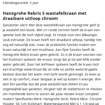
Fabrieksgarantie: 5 Jaar
Hansgrohe Rebris S wastafelkraan met
draaibare uitloop chroom
Eyecatcher alert! Met deze wastafelkraan van Hansgrohe geef je
je wastafel een boost. Met z'n ronde vormen heeft de kraan een
speelse look die toch stijlvol oogt, ht recept voor een blikvanger.
Leuk extraatje: De kraan heeft een draaibare uitloop, handig! Het
oog wil natuurlijk wat, maar de praktische functies maken een
kraan natuurlijk tot een musthave. Aan fijne functies heeft de
Hansgrohe Rebris kraan geen gebrek. Zo is de kraan voorzien van
het EcoSmart systeem die ervoor zorgt dat je tot wel 60% minder
water gebruikt. Door het AirPower systeem heeft de kraan toch
een krachtige waterstraal die uit volle en zachte waterdruppels
bestaat doordat het water met lucht wordt gemengd. Zo lever je
niet in op comfort, maar bespaar je wel op kosten n energie. Win-
win! Een pareltje dus die jouw wastafel laat shinen en jou
ongetwijfeld laat genieten. Vergeet niet de toebehoren te checken
om matchende items te scoren die jouw nieuwe kraan compleet
maken! Specificaties Merk: Hansgrohe Serie: Rebris Kleur: Chroom
Hoogte: 30.1cm EcoSmart: Waterbesparend Met G 1 1/4 pop-up