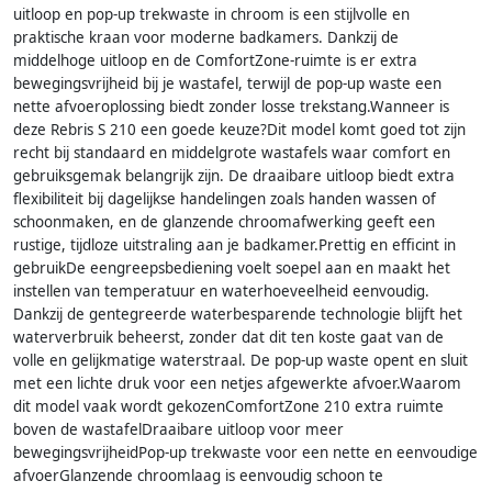
uitloop en pop-up trekwaste in chroom is een stijlvolle en
praktische kraan voor moderne badkamers. Dankzij de
middelhoge uitloop en de ComfortZone-ruimte is er extra
bewegingsvrijheid bij je wastafel, terwijl de pop-up waste een
nette afvoeroplossing biedt zonder losse trekstang.Wanneer is
deze Rebris S 210 een goede keuze?Dit model komt goed tot zijn
recht bij standaard en middelgrote wastafels waar comfort en
gebruiksgemak belangrijk zijn. De draaibare uitloop biedt extra
flexibiliteit bij dagelijkse handelingen zoals handen wassen of
schoonmaken, en de glanzende chroomafwerking geeft een
rustige, tijdloze uitstraling aan je badkamer.Prettig en efficint in
gebruikDe eengreepsbediening voelt soepel aan en maakt het
instellen van temperatuur en waterhoeveelheid eenvoudig.
Dankzij de gentegreerde waterbesparende technologie blijft het
waterverbruik beheerst, zonder dat dit ten koste gaat van de
volle en gelijkmatige waterstraal. De pop-up waste opent en sluit
met een lichte druk voor een netjes afgewerkte afvoer.Waarom
dit model vaak wordt gekozenComfortZone 210 extra ruimte
boven de wastafelDraaibare uitloop voor meer
bewegingsvrijheidPop-up trekwaste voor een nette en eenvoudige
afvoerGlanzende chroomlaag is eenvoudig schoon te